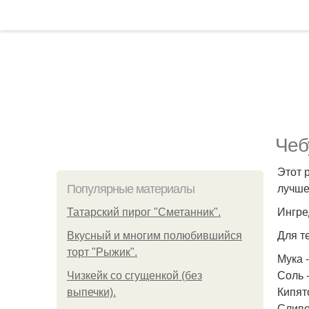
Чеб
Этот 
лучше
Популярные материалы
Ингре
Татарский пирог "Сметанник".
Для т
Вкусный и многим полюбившийся
торт "Рыжик".
Мука -
Соль - 
Чизкейк со сгущенкой (без
Кипято
выпечки).
Сливо