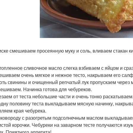
миске смешиваем просеянную муку и соль, вливаем стакан 
стопленное сливочное масло слегка взбиваем с яйцом и сра
мешиваем очень мягкое и нежное тесто, накрываем его салф
коть свинины и очищенный репчатый лук пропускаем через 
ешиваем. Начинка готова для чебуреков.
резаем от теста небольшие части и очень тонко раскатываем
 одну половину теста выкладываем мясную начинку, накрыв
пляем края чебурека.
 сковороду с разогретым подсолнечным маслом выкладываем
истой корочки. Чебуреки на заварном тесте получаются изу
их. Приятного аппетита!