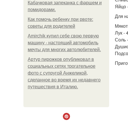
Кабачковая запеканка с фаршем и
Яйцо -
помидорами.
Для н
Как помочь ребенку при рвоте:
Мякоть
советы для родителей
Лук - 
Amirchik купил себе свою первую
Соль -
машину - настоящий автомобиль
Душис
мечты для многих автолюбителей.
Подсо
Артур пирожков опубликовал в
Приго
социальных сетях трогательное
фото с супругой Анжеликой,
сделанное во время их недавнего
путешествия в Италию.