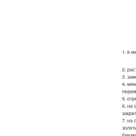
1. в 
2. ра
3. за
4. мя
перем
5. от
6. на
закре
7. на
золот
близк