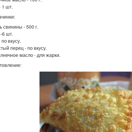
 1 шт.
ачинки:
 свинины - 500 г.
4-6 шт.
 по вкусу.
тый перец - по вкусу.
лнечное масло - для жарки.
товление: