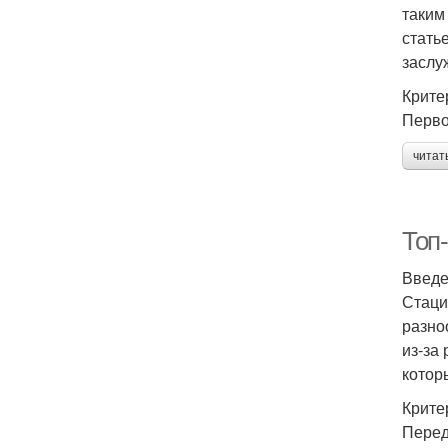
таким
стать
заслу
Крите
Перво
читат
Топ
Введ
Стаци
разно
из-за
котор
Крите
Перед