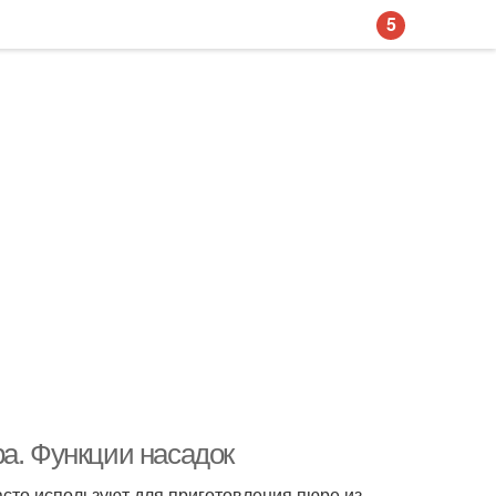
5
а. Функции насадок
сто используют для приготовления пюре из