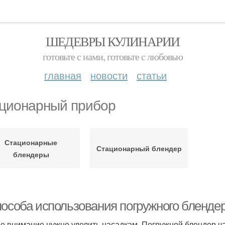
ШЕДЕВРЫ КУЛИНАРИИ
готовьте с нами, готовьте с любовью
главная
новости
статьи
ционарный прибор
Стационарные
Стационарный блендер
блендеры
пособа использования погружного блендер
е внимание нужно уделить насадкам. Погружной блендер ча