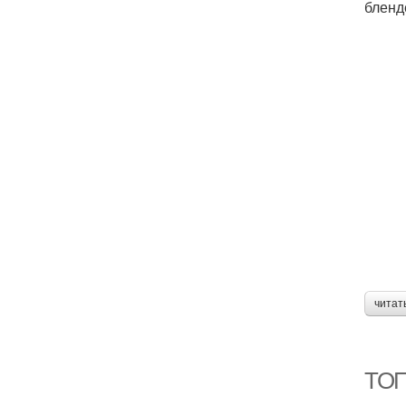
бленд
читат
ТОП