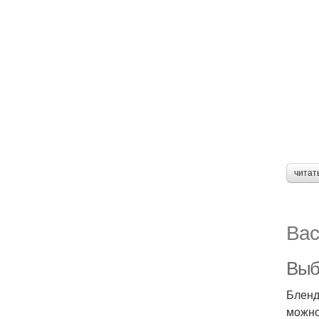
читат
Вас
Выб
Бленд
можно