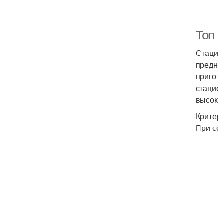
Топ
Стаци
предн
приго
стаци
высок
Крите
При с