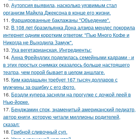
10.
Аутопсия выявила, насколько уязвимым стал
организм Майкла Джексона в конце его жизни.
11.
Фаршированные баклажаны "Объедение".
12.
В 108 лет бразильянка Дона алзира мендес покорила
интернет одним коротким ответом: "Пью Много Кофе и
Никогда не Выходила Замуж".
13.
Уха вегетарианская. Ингредиенты:
14.
Анна Фрейндлих поделилась семейными кадрами - и
в этих простых снимках оказалось больше настоящего
театра, чем порой бывает в целом аншлаге.
15.
Ким кардашьян требует 167 тысяч долларов с
мужчины за ошибку с его фото.
16.
Брэдли купера засняли на прогулке с дочкой леей в
Нью-йорке.
17.
Бенджамин спок, знаменитый американский педиатр,
автор книги, которую читали миллионы родителей,
сказал:
18.
Грибнoй сливочный суп.