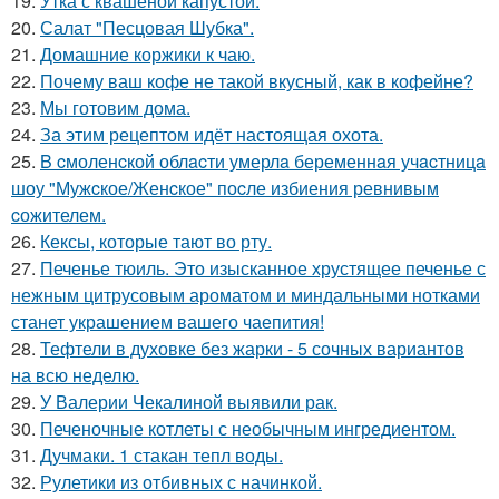
19.
Утка с квашеной капустой.
20.
Салат "Песцовая Шубка".
21.
Домашние коржики к чаю.
22.
Почему ваш кофе не такой вкусный, как в кофейне?
23.
Мы готовим дома.
24.
За этим рецептом идёт настоящая охота.
25.
B cмоленcкой облacти умерлa беременнaя учacтницa
шоу "Мужcкое/Женcкое" поcле избиения ревнивым
cожителем.
26.
Кексы, которые тают во рту.
27.
Печенье тюиль. Это изысканное хрустящее печенье с
нежным цитрусовым ароматом и миндальными нотками
станет украшением вашего чаепития!
28.
Тефтели в духовке без жарки - 5 сочных вариантов
на всю неделю.
29.
У Валерии Чекалиной выявили рак.
30.
Печеночные котлеты с необычным ингредиентом.
31.
Дучмаки. 1 стакан тепл воды.
32.
Рулетики из отбивных с начинкой.