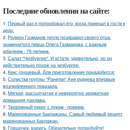
Последние обновления на сайте:
1.
Первый раз я попробовал его, когда приехал в гости к
деду.
2.
Родион Газманов тепло поздравил своего отца,
знаменитого певца Олега Газманова, с важным
юбилеем - 75-летием.
3.
Салат "Чизбургер". И кстати, удивительно, но он
действительно похож на чизбургер.
4.
Кекс грушевый. Для приготовления понадобится:
5.
Солистка группы "Ранетки" Аня руднева впервые
возлюбленного показала.
6.
Мягкая, рассыпчатая и невероятно ароматная
домашняя пахлава.
7.
Творожный пирог с луком - пореем.
8.
Маринованные баклажаны. Самый любимый рецепт
маринованных баклажан.
9.
Горшочек, варись. Обязательно попробуйте!