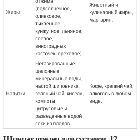
отжима
Животный и
(подсолнечное,
Жиры
кулинарный жиры,
оливковое,
маргарин.
тыквенное,
кунжутное, льняное,
соевое,
виноградных
косточек, ореховое).
Негазированные
щелочные
минеральные воды,
настой шиповника,
Кофе, крепкий чай,
Напитки
зеленый чай, кисели,
алкоголь в любом
компоты,
виде.
цитрусовые и
разведенные водой
соки из плодов.
Шпинат вреден для суставов. 12