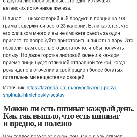
с другой листовой зеленью, это один из лучших
веганских источников железа.
Шпинат — низкокалорийный продукт: в порции на 100
грамм содержится всего 23 калории. Если кажется, что
его слишком много и вы не сможете съесть за один
присест, то попробуйте приготовить шпинат на пару. Это
позволит вам съесть его достаточно, чтобы получить
пользу. Но даже горстка листовой зелени в каждом
приеме пищи будет отличной отправной точкой, когда
речь идет о включении в свой рацион более богатых
питательными веществами овощей.
Источник:
https://fazenda-pro.ru/novosti/vred-i-polza-
shpinata-himicheskiy-sostav
Можно ли есть шпинат каждый день.
Как так вышло, что есть шпинат
и вредно, и полезно
Чем теплее погода за окном, тем чаще люди отдают