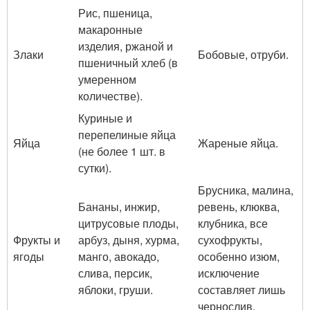
Рис, пшеница,
макаронные
изделия, ржаной и
Злаки
Бобовые, отруби.
пшеничный хлеб (в
умеренном
количестве).
Куриные и
перепелиные яйца
Яйца
Жареные яйца.
(не более 1 шт. в
сутки).
Брусника, малина,
Бананы, инжир,
ревень, клюква,
цитрусовые плоды,
клубника, все
Фрукты и
арбуз, дыня, хурма,
сухофрукты,
ягоды
манго, авокадо,
особенно изюм,
слива, персик,
исключение
яблоки, груши.
составляет лишь
чернослив.