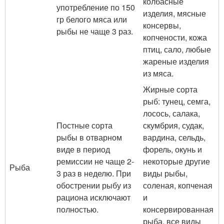
колбасные
употребление по 150
изделия, мясные
гр белого мяса или
консервы,
рыбы не чаще 3 раз.
копчености, кожа
птиц, сало, любые
жареные изделия
из мяса.
Жирные сорта
рыб: тунец, семга,
лосось, салака,
Постные сорта
скумбрия, судак,
рыбы в отварном
вардина, сельдь,
виде в период
форель, окунь и
ремиссии не чаще 2-
некоторые другие
Рыба
3 раз в неделю. При
виды рыбы,
обострении рыбу из
соленая, копченая
рациона исключают
и
полностью.
консервированная
рыба, все виды