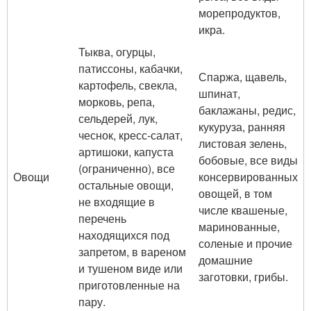
морепродуктов,
икра.
Тыква, огурцы,
патиссоны, кабачки,
Спаржа, щавель,
картофель, свекла,
шпинат,
морковь, репа,
баклажаны, редис,
сельдерей, лук,
кукуруза, ранняя
чеснок, кресс-салат,
листовая зелень,
артишоки, капуста
бобовые, все виды
(ограниченно), все
Овощи
консервированных
остальные овощи,
овощей, в том
не входящие в
числе квашеные,
перечень
маринованные,
находящихся под
соленые и прочие
запретом, в вареном
домашние
и тушеном виде или
заготовки, грибы.
приготовленные на
пару.