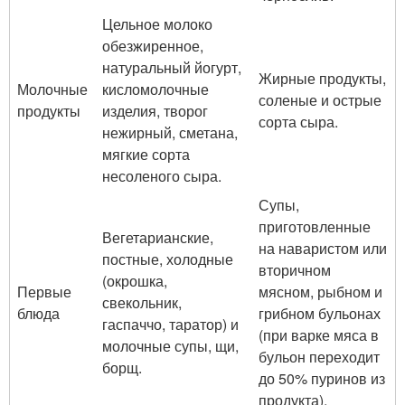
Цельное молоко
обезжиренное,
натуральный йогурт,
Жирные продукты,
Молочные
кисломолочные
соленые и острые
продукты
изделия, творог
сорта сыра.
нежирный, сметана,
мягкие сорта
несоленого сыра.
Супы,
приготовленные
Вегетарианские,
на наваристом или
постные, холодные
вторичном
(окрошка,
Первые
мясном, рыбном и
свекольник,
блюда
грибном бульонах
гаспаччо, таратор) и
(при варке мяса в
молочные супы, щи,
бульон переходит
борщ.
до 50% пуринов из
продукта).