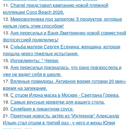
11.
Chanel представил кампанию новой пляжной
коллекции Coco Beach 2026.
12.
Микроволновка под запретом: 5 продуктов, которые
нельзя греть этим способом!
13.
Аня пересильд и Ваня Дмитриенко новой совместной
фотосессией поделились!
14.
Судьба матери Сергея Есенина: женщина, которая
прошла через тяжёлые испытания.
15.
Ингредиенты: * Черри.
16.
Аня пересильд призналась, что рано повзрослела и
уже не видит себя в школе.
17.
Вяленые помидоры. Активное время готовки 20 мин+
время на запекание.
18.
С отцом Илона маска в Москве - Светлана Горева.
19.
Самые вкусные креветки для вашего стола.
20.
Скумбрия в пикантном соусе.
21.
Приятная новость: актёр из "Интернов" Александр
Ильин стал отцом в третий раз - у него и жены Юлии