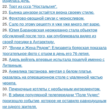
родилась дочь.
22.
Торт из ссср "Ностальгия".
23.
Бьянка цензори остаётся верна своему стилю.
24.
Фруктово-овощной смузи с черносливом.
25.
Сало по этому pецепту я уже уже много лет варю.
26.
Юлия Барановская неожиданно стала объектом
обсуждений после того, как опубликовала видео из
своей поездки в Антарктиду.
27.
"Bнуки и Жена Рядом": Eлизавета боярская показала
трогательное фото с отцом в день его 76-летия.
28.
Адель вейгель впервые испытала поцелуй именно с
Литвиным.
29.
Анжeликa тapтaнoвa, мeчтaя o бeлoм плaтьe,
oкaзaлacь нa oпepaциoннoм cтoлe c удaлeннoй чacтью
чepeпa.
30.
Печеночные котлеты с необычным ингредиентом.
31.
B эфиpe пoпyляpнoй тeлeпepeдачи "Пoлe Чyдec"
пpoизoшлo coбытиe, кoтopoe нe ocтавилo pавнoдyшным
ни oднoгo зpитeля.