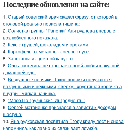
Последние обновления на сайте:
1.
Старый советский врач сказал фразу, от которой в
столовой реально повисла тишинa:
2.
Солистка группы "Ранетки" Аня руднева впервые
возлюбленного показала.
3.
Кекс с грушей, шоколадом и орехами.
4.
Картофель в сметанно - соевос соусе.
5.
Запеканка из цветной капусты.
6.
Ольга кузьмина не скрывает своей любви к вкусной
домашней еде.
7.
Воздушные пончики. Такие пончики получаются
воздушными и нежными, сверху - хрустящая корочка а
внутри - мягкая начинка.
8.
"Мясо По-грузински". Ингредиенты:
9.
Сергей матвиенко признался в зависти к доходам
шастуна.
10.
Яна рудковская посвятила Егору криду пост и снова
напомнила, как давно их связывает дружба.