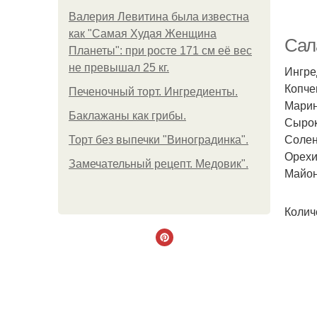
Валерия Левитина была известна
как "Самая Худая Женщина
Сал
Планеты": при росте 171 см её вес
не превышал 25 кг.
Ингре
Копче
Печеночный торт. Ингредиенты.
Пе
Марин
Баклажаны как грибы.
Сырок
Солен
Торт без выпечки "Виноградинка".
Орехи 
Замечательный рецепт. Медовик".
Майоне
Колич