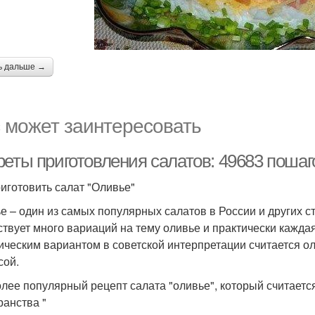
ь дальше →
 может заинтересовать
реты приготовления салатов: 49683 поша
риготовить салат "Оливье"
е – один из самых популярных салатов в России и других с
твует много вариаций на тему оливье и практически каждая 
ическим вариантом в советской интерпретации считается ол
сой.
лее популярный рецепт салата "оливье", который считается
ранства "