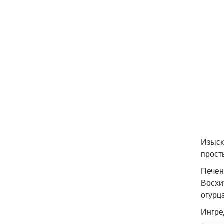
Изыск
прост
Печен
Восхи
огурц
Ингре