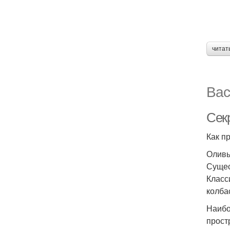
читат
Вас
Сек
Как п
Оливь
Сущес
Класс
колба
Наибо
прост