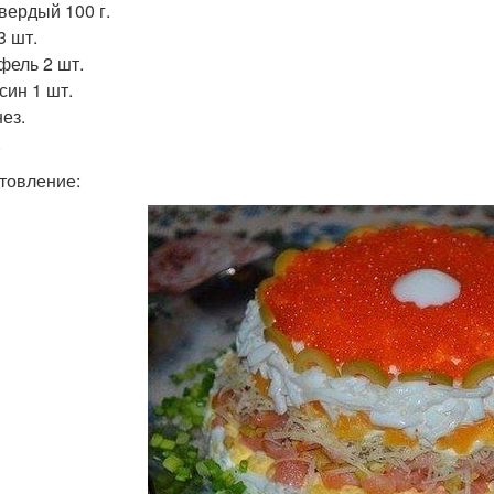
вердый 100 г.
3 шт.
фель 2 шт.
син 1 шт.
ез.
.
товление: