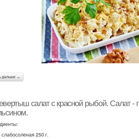
ь дальше →
евертыш салат с красной рыбой. Салат - 
льсином.
диенты:
 слабосоленая 250 г.