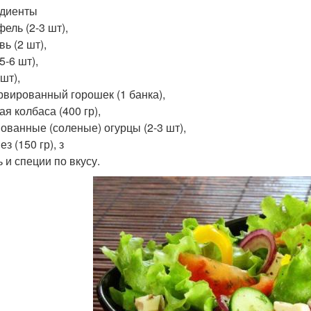
диенты
ель (2-3 шт),
ь (2 шт),
5-6 шт),
 шт),
рвированный горошек (1 банка),
я колбаса (400 гр),
ованные (соленые) огурцы (2-3 шт),
з (150 гр), з
 и специи по вкусу.