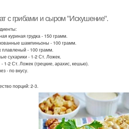
Салат из красной
Салат с икрой
Ц
ат с грибами и сыром "Искушение".
диенты:
ная куриная грудка - 150 грамм.
ревертыш с грибами
ованные шампиньоны - 100 грамм.
 плавленый - 100 грамм.
ые сухарики - 1-2 Ст. Ложек.
- 1-2 Ст. Ложек (грецкие, арахис, кешью).
з - по вкусу.
ество порций: 2-3.