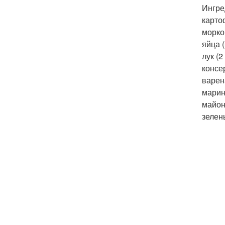
Ингре
картоф
морков
яйца (
лук (2
консе
варена
марин
майоне
зелень