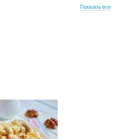
Показать все
Ингредиенты для
арский салат
салата