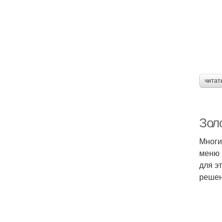
читат
Золо
Многи
меню 
для э
решен