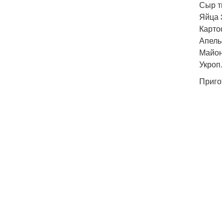
Сыр т
Яйца 
Карто
Апель
Майон
Укроп
Приго