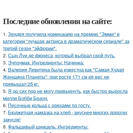
Последние обновления на сайте:
1.
Зендея получила номинацию на премию "Эмми" в
категории "лучшая актриса в драматическом сериале" за
третий сезон "эйфории".
2.
Сын Луи де фюнеса, который выбрал свой путь.
3.
Эчпочмак. Ингредиенты: Начинка:
4.
Валерия Левитина была известна как "Самая Худая
Женщина Планеты": при росте 171 см её вес не
превышал 25 кг.
5.
Я до сих пор не могу привыкнуть, как быстро выросла
милли Бобби Браун.
6.
Песочные кольца с орехами по госту.
7.
Бюджетная намазка на хлеб - вкуснее многих дорогих
закусок!
8.
Фальшивый шницель. Ингредиенты: