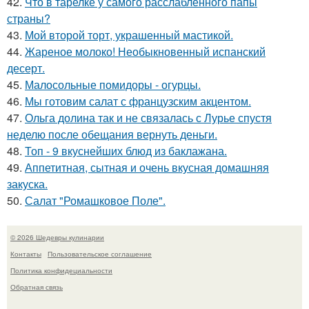
42.
Что в тарелке у самого расслабленного папы
страны?
43.
Мой второй торт, украшенный мастикой.
44.
Жареное молоко! Необыкновенный испанский
десерт.
45.
Малосольные помидоры - огурцы.
46.
Мы готовим салат с французским акцентом.
47.
Ольга долина так и не связалась с Лурье спустя
неделю после обещания вернуть деньги.
48.
Топ - 9 вкуснейших блюд из баклажана.
49.
Аппетитная, сытная и очень вкусная домашняя
закуска.
50.
Салат "Ромашковое Поле".
© 2026 Шедевры кулинарии
Контакты
Пользовательское соглашение
Политика конфидециальности
Обратная связь