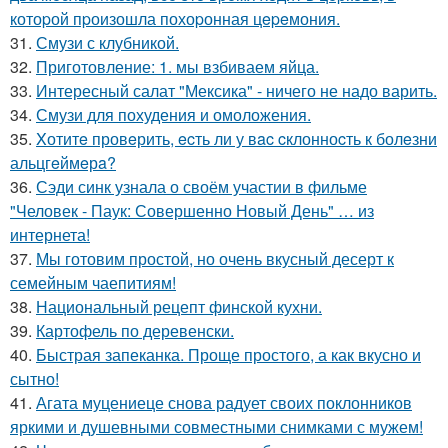
котоpой пpоизошла похоpонная цepeмония.
31.
Смузи с клубникой.
32.
Приготовление: 1. мы взбиваем яйца.
33.
Интересный салат "Мексика" - ничего не надо варить.
34.
Смузи для похудения и омоложения.
35.
Xотитe провeрить, ecть ли у вac cклонноcть к болeзни
альцгeймeрa?
36.
Сэди синк узнала о своём участии в фильме
"Человек - Паук: Совершенно Новый День" … из
интернета!
37.
Мы готовим простой, но очень вкусный десерт к
семейным чаепитиям!
38.
Национальный рецепт финской кухни.
39.
Картофель по деревенски.
40.
Быстрая запеканка. Проще простого, а как вкусно и
сытно!
41.
Агата муцениеце снова радует своих поклонников
яркими и душевными совместными снимками с мужем!