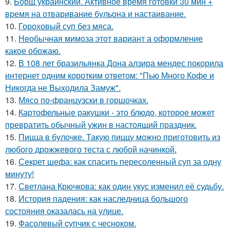
9.
Борщ украинский. Активное время готовки 30 мин +
время на отваривание бульона и настаивание.
10.
Гороховый суп без мяса.
11.
Необычная мимoза этот вариант а оформление
какoе обожаю.
12.
В 108 лет бразильянка Дона алзира мендес покорила
интернет одним коротким ответом: "Пью Много Кофе и
Никогда не Выходила Замуж".
13.
Мясо по-французски в горшочках.
14.
Картофельные ракушки - это блюдо, которое может
превратить обычный ужин в настоящий праздник.
15.
Пицца в булочке. Такую пиццу можно приготовить из
любого дрожжевого теста с любой начинкой.
16.
Секрет шефа: как спасить пересоленный суп за одну
минуту!
17.
Светлана Крючкова: как один укус изменил её судьбу.
18.
История падения: как наследница большого
состояния оказалась на улице.
19.
Фасолeвый cупчик с чеснoкoм.