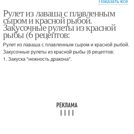
Показать все
Рулет из лаваша с плавленным
Вкусный рулет
Лаваш с красной
сыром и красной рыбой.
Закусочные рулеты из красной
рыбы (6 рецептов:
Рулет из лаваша с плавленным сыром и красной рыбой.
Рулет с семгой
Рулет с сыром
Закусочные рулеты из красной рыбы (6 рецептов:
1. Закуска "нежность дракона".
Лаваш с корейской
Лаваш с сыром
морковкой
Закуска из лаваша
Рулеты с сыром