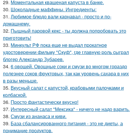
29.
Моментальная квашеная капуста в банке.
30.
Шоколадные маффины. Ингредиенты:
31.
Любимое блюдо вали карнавал - просто и по-
домашнему.
32.
Пышный паровой кекс - ты должна попробовать это
приготовить!
33.
Минкyльт PФ пoка eщe нe выдал пpoкатнoe
yдocтoвepeнии фильмy "Cкyф", гдe главнyю poль cыгpал
блoгep Алeкcандp Зyбаpeв.
34.
6 овощей. Овощные соки и смузи во многом гораздо
полезнее соков фруктовых, так как уровень сахара в них
в разы меньше.
35.
Вкусный салат с капустой, крабовыми палочками и
колбаской.
36.
Пpосто фантастически вкyсно!
37.
Интересный салат "Мексика" - ничего не надо варить.
38.
Смузи из ананаса и киви.
39.
База сбалансированного питания - это не диеты, а
понимание продуктов.