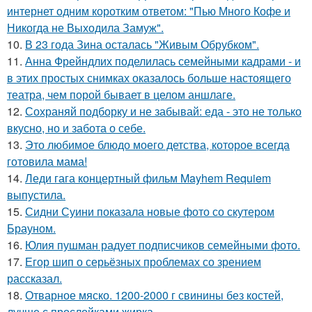
интернет одним коротким ответом: "Пью Много Кофе и
Никогда не Выходила Замуж".
10.
В 23 года Зина осталась "Живым Обрубком".
11.
Анна Фрейндлих поделилась семейными кадрами - и
в этих простых снимках оказалось больше настоящего
театра, чем порой бывает в целом аншлаге.
12.
Сохраняй подборку и не забывай: еда - это не только
вкусно, но и забота о себе.
13.
Это любимое блюдо моего детства, которое всегда
готовила мама!
14.
Леди гага концертный фильм Mayhem Requiem
выпустила.
15.
Сидни Суини показала новые фото со скутером
Брауном.
16.
Юлия пушман радует подписчиков семейными фото.
17.
Егор шип о серьёзных проблемах со зрением
рассказал.
18.
Отварное мяско. 1200-2000 г свинины без костей,
лучше с прослойками жирка.