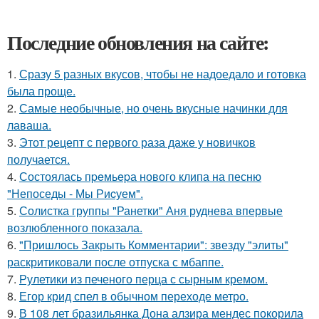
Последние обновления на сайте:
1.
Сразу 5 разных вкусов, чтобы не надоедало и готовка
была проще.
2.
Самые необычные, но очень вкусные начинки для
лаваша.
3.
Этот рецепт с первого раза даже у новичков
получается.
4.
Состоялась пpeмьepа нового клипа на песню
"Непоседы - Мы Риcуем".
5.
Солистка группы "Ранетки" Аня руднева впервые
возлюбленного показала.
6.
"Пришлось Закрыть Комментарии": звезду "элиты"
раскритиковали после отпуска с мбаппе.
7.
Рулетики из печеного перца с сырным кремом.
8.
Егор крид спел в обычном переходе метро.
9.
В 108 лет бразильянка Дона алзира мендес покорила