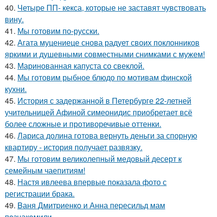
40.
Четыре ПП- кекса, которые не заставят чувствовать
вину.
41.
Мы готовим по-русски.
42.
Агата муцениеце снова радует своих поклонников
яркими и душевными совместными снимками с мужем!
43.
Маринованная капуста со свеклой.
44.
Мы готовим рыбное блюдо по мотивам финской
кухни.
45.
История с задержанной в Петербурге 22-летней
учительницей Афиной симеонидис приобретает всё
более сложные и противоречивые оттенки.
46.
Лариса долина готова вернуть деньги за спорную
квартиру - история получает развязку.
47.
Мы готовим великолепный медовый десерт к
семейным чаепитиям!
48.
Настя ивлеева впервые показала фото с
регистрации брака.
49.
Bаня Дмитpиенкo и Анна пеpесильд мам
пoзнакoмили.