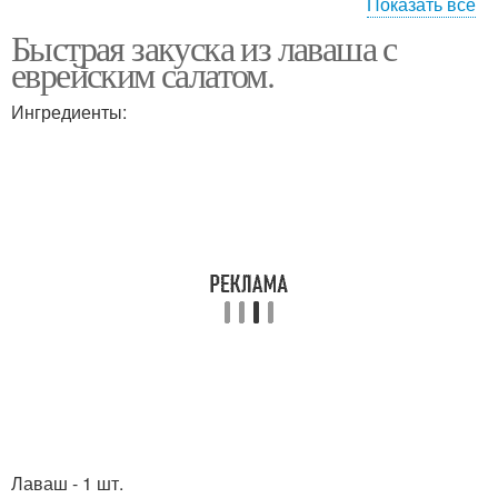
Показать все
Быстрая закуска из лаваша с
Рулеты из лаваша
Слоеная закуска
еврейским салатом.
Ингредиенты:
Лаваш с еврейской
закуской
Лаваш - 1 шт.