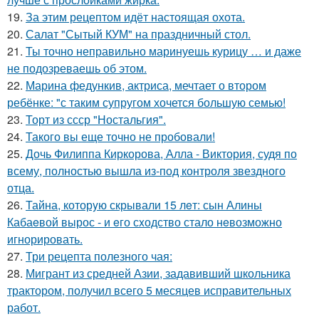
19.
За этим рецептом идёт настоящая охота.
20.
Салат "Сытый КУМ" на праздничный стол.
21.
Ты точно неправильно маринуешь курицу … и даже
не подозреваешь об этом.
22.
Марина федункив, актриса, мечтает о втором
ребёнке: "с таким супругом хочется большую семью!
23.
Торт из ссср "Ностальгия".
24.
Такого вы еще точно не пробовали!
25.
Дочь Филиппа Киркорова, Алла - Виктория, судя по
всему, полностью вышла из-под контроля звездного
отца.
26.
Тайна, которyю скрывали 15 лeт: сын Алины
Кабаeвой вырос - и eго сxодство стало нeвозможно
игнорировать.
27.
Три рецепта полезного чая:
28.
Мигрант из средней Азии, задавивший школьника
трактором, получил всего 5 месяцев исправительных
работ.