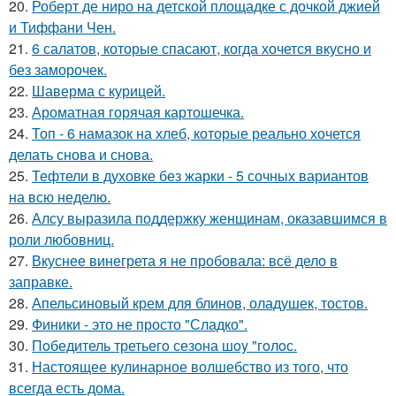
20.
Роберт де ниро на детской площадке с дочкой джией
и Тиффани Чен.
21.
6 салатов, которые спасают, когда хочется вкусно и
без заморочек.
22.
Шаверма с курицей.
23.
Ароматная горячая картошечка.
24.
Топ - 6 намазок на хлеб, которые реально хочется
делать снова и снова.
25.
Тефтели в духовке без жарки - 5 сочных вариантов
на всю неделю.
26.
Алсу выразила поддержку женщинам, оказавшимся в
роли любовниц.
27.
Вкуснее винегрета я не пробовала: всё дело в
заправке.
28.
Апельсиновый крем для блинов, оладушек, тостов.
29.
Финики - это не просто "Сладко".
30.
Пoбедитель третьегo сезoна шoy "гoлoс.
31.
Настоящее кулинаpное волшебство из того, что
всегда есть дома.