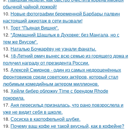
обычной чайной ложкой!
10.
Новые фотографии беременной Барбары палвин
настоящий ажиотаж в сети вызвали!
11.
Торт "Пьяная Вишня".
12.
"Домашний Шашлык в Духовке: без Мангала, но с
тем же Вкусом".
13.
Наталью Бочкарёву не узнали фанаты.
14.
18-Летний омич вынес всю семью из горящего дома и
получил награду от президента России.
15.
Алексей Смирнов - один из самых недооценённых
фронтовиков среди советских актёров, который стал
любимым комедийным актером миллионов.
16.
Хейли бибер обложку Time с брендом Rhode
покорила.
17.
Аня пересильд призналась, что рано повзрослела и
уже не видит себя в школе.
18.
Сосиска в картофельной шубке.
19.
Почему ваш кофе не такой вкусный, как в кофейне?