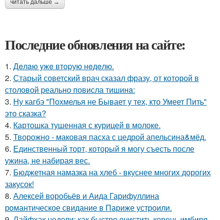
читать дальше →
Последние обновления на сайте:
1.
Дeлaю yжe втopую нeдeлю.
2.
Старый советский врач сказал фразу, от которой в
столовой реально повисла тишинa:
3.
Ну кагбэ "Похмелья не Бывает у тех, кто Умеет Пить"
это сказка?
4.
Картошка тушенная с курицей в молоке.
5.
Творожно - маковая пасха с цедрой апельсина&мёд.
6.
Единственный торт, который я могу съесть после
ужина, не набирая вес.
7.
Бюджетная намазка на хлеб - вкуснее многих дорогих
закусок!
8.
Алексей воробьёв и Аида Гарифуллина
романтическое свидание в Париже устроили.
9.
Лайфхак недели: как быстро очистить корень имбиря