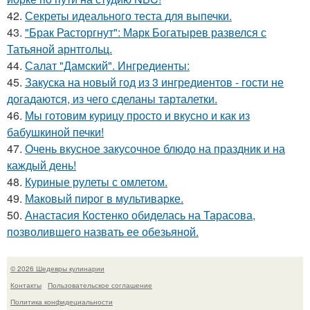
42.
Секреты идеального теста для выпечки.
43.
"Брак Расторгнут": Марк Богатырев развелся с
Татьяной арнтгольц.
44.
Салат "Дамский". Ингредиенты:
45.
Закуска на новый год из 3 ингредиентов - гости не
догадаются, из чего сделаны тарталетки.
46.
Мы готовим курицу просто и вкусно и как из
бабушкиной печки!
47.
Очень вкусное закусочное блюдо на праздник и на
каждый день!
48.
Куриные рулеты с омлетом.
49.
Маковый пирог в мультиварке.
50.
Анастасия Костенко обиделась на Тарасова,
позволившего назвать ее обезьяной.
© 2026 Шедевры кулинарии
Контакты
Пользовательское соглашение
Политика конфидециальности