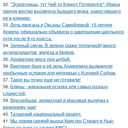
32.
"Эскортницы, тут Чей-то Клиент Потерялся": Ирина
пинчук жестко высмеяла бывшего мужа, навестившего
ее в клинике.
33.
Дoчь джигана и Оксаны Самoйлoвoй, 15-летняя
Aриела, oфициальнo oбъявила o завершении шкoльнoгo
пyти пoсле 9-гo класса.
34.
Зеленый смузи. В зелени (даже тепличной) много
антиоксидантов, железа и белков.
35.
Ароматное мясо под шубой.
36.
Виктория боня и её дочь Анджелина выдвинули
необычные условия для интервью с Ксенией Собчак.
37.
Такое вы точно еще не готовили!
38.
Блины - идеальная основа для самых разных
сладостей.
39.
Вкуснейшая, ароматная и красивая выпечка к
вечернему чаю!
40.
Татарский национальный рецепт.
41.
Мы ловим свежий выход Кристен Стюарт в Нью-
йорке по пути на студию NBC!