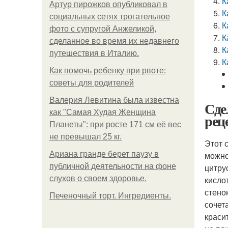
К
Артур пирожков опубликовал в
К
социальных сетях трогательное
К
фото с супругой Анжеликой,
К
сделанное во время их недавнего
К
путешествия в Италию.
К
Как помочь ребенку при рвоте:
советы для родителей
Валерия Левитина была известна
Сде
как "Самая Худая Женщина
рец
Планеты": при росте 171 см её вес
не превышал 25 кг.
Этот 
Ариана гранде берет паузу в
можно
публичной деятельности на фоне
цитру
слухов о своем здоровье.
кисло
стено
Печеночный торт. Ингредиенты.
сочет
краси