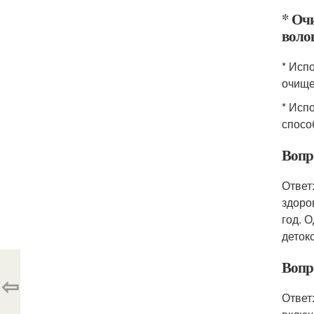
* Оч
воло
* Исп
очище
* Исп
спосо
Вопр
Ответ
здоро
год. 
деток
Вопр
⇦
Ответ