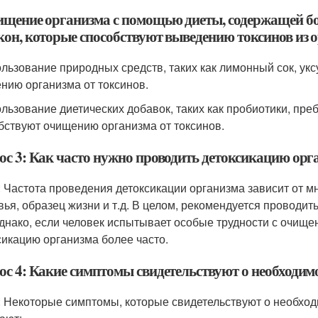
ищение организма с помощью диеты, содержащей б
кон, которые способствуют выведению токсинов из 
ользование природных средств, таких как лимонный сок, уксу
нию организма от токсинов.
ользование диетических добавок, таких как пробиотики, преб
бствуют очищению организма от токсинов.
ос 3: Как часто нужно проводить детоксикацию орг
: Частота проведения детоксикации организма зависит от мн
вья, образец жизни и т.д. В целом, рекомендуется проводит
Однако, если человек испытывает особые трудности с очище
сикацию организма более часто.
ос 4: Какие симптомы свидетельствуют о необходим
: Некоторые симптомы, которые свидетельствуют о необход