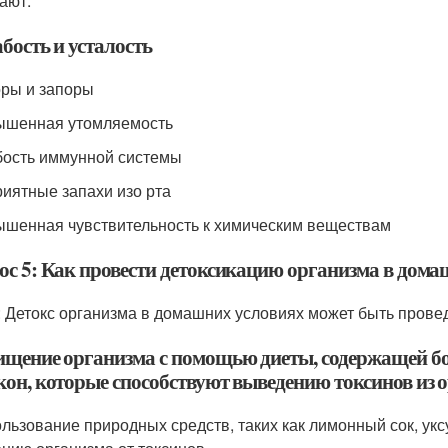
ают:
бость и усталость
оры и запоры
ышенная утомляемость
бость иммунной системы
риятные запахи изо рта
ышенная чувствительность к химическим веществам
ос 5: Как провести детоксикацию организма в дома
: Детокс организма в домашних условиях может быть пров
ищение организма с помощью диеты, содержащей б
кон, которые способствуют выведению токсинов из 
ользование природных средств, таких как лимонный сок, уксу