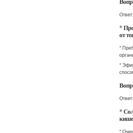
Вопр
Ответ
* Пр
от то
* Пре
орган
* Эфи
спосо
Вопр
Ответ
* Со
кише
* Очи