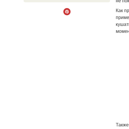
не пок
Как п
приме
кушат
момен
Также