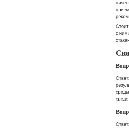
ничег
прием
реком
Стоит
с ним
стака
Свя
Вопр
Ответ
резул
среды
средс
Вопр
Ответ