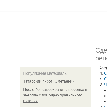
Сде
рец
Сод
С
Популярные материалы
С
Татарский пирог "Сметанник".
Ч
После 40: Как сохранить здоровье и
энергию с помощью правильного
питания