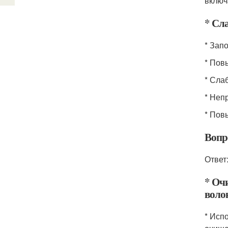
включ
* Сла
* Зап
* Пов
* Сла
* Неп
* Пов
Вопр
Ответ
* Оч
воло
* Исп