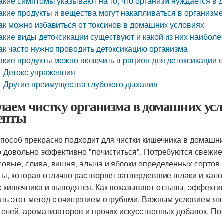
акие симптомы указывают на то, что организм нуждается в 
акие продукты и вещества могут накапливаться в организме
ак можно избавиться от токсинов в домашних условиях
акие виды детоксикации существуют и какой из них наибол
ак часто нужно проводить детоксикацию организма
акие продукты можно включить в рацион для детоксикации 
Детокс упраженния
Другие преимущества глубокого дыхания
лаем чистку организма в домашних усл
епты
способ прекрасно подходит для чистки кишечника в домашн
 довольно эффективно "почиститься". Потребуются свежие 
совые, слива, вишня, алыча и яблоки определенных сортов.
ты, которая отлично растворяет затвердевшие шлаки и кал
к кишечника и выводятся. Как показывают отзывы, эффекти
ать этот метод с очищением отрубями. Важным условием явл
телей, ароматизаторов и прочих искусственных добавок. По