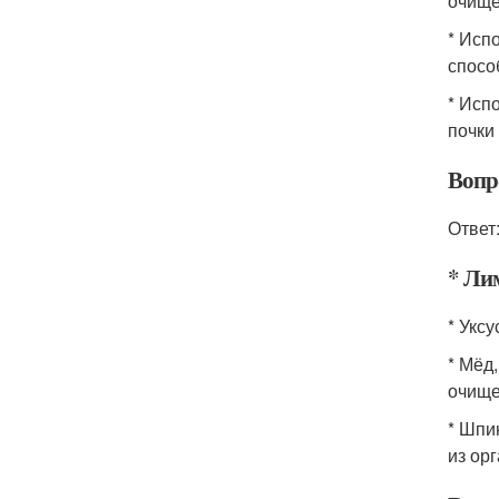
очище
* Исп
спосо
* Исп
почки 
Вопр
Ответ
* Ли
* Укс
* Мёд
очище
* Шпи
из ор