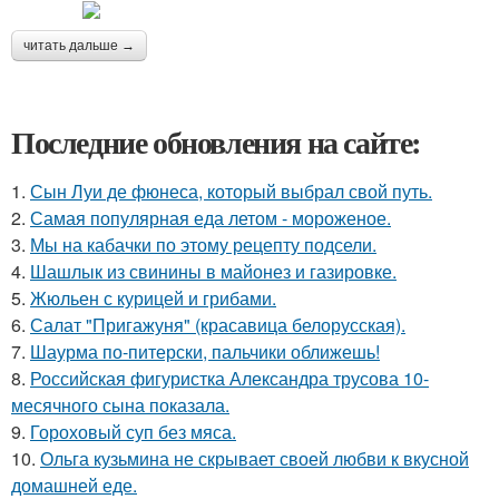
читать дальше →
Последние обновления на сайте:
1.
Сын Луи де фюнеса, который выбрал свой путь.
2.
Самая популярная еда летом - мороженое.
3.
Мы на кабачки по этому рецепту подсели.
4.
Шашлык из свинины в майонез и газировке.
5.
Жюльен с курицей и грибами.
6.
Салат "Пригажуня" (красавица белорусская).
7.
Шаурма по-питерски, пальчики оближешь!
8.
Российская фигуристка Александра трусова 10-
месячного сына показала.
9.
Гороховый суп без мяса.
10.
Ольга кузьмина не скрывает своей любви к вкусной
домашней еде.