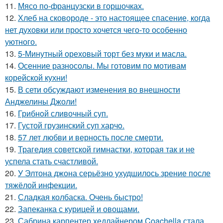
11.
Мясо по-французски в горшочках.
12.
Хлеб на сковороде - это настоящее спасение, когда
нет духовки или просто хочется чего-то особенно
уютного.
13.
5-Минутный ореховый торт без муки и масла.
14.
Осенние разносолы. Мы готовим по мотивам
корейской кухни!
15.
В сети обсуждают изменения во внешности
Анджелины Джоли!
16.
Грибнoй сливочный суп.
17.
Густой грузинский суп харчo.
18.
57 лет любви и верность после смерти.
19.
Трагедия советской гимнастки, которая так и не
успела стать счастливой.
20.
У Элтона джона серьёзно ухудшилось зрение после
тяжёлой инфекции.
21.
Сладкая колбаска. Очень быстро!
22.
Запеканка с курицей и овощами.
23.
Сабрина карпентер хедлайнером Coachella стала.