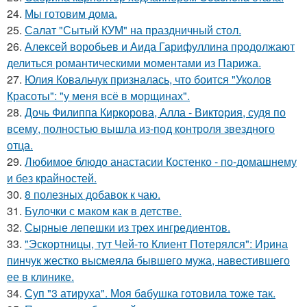
24.
Мы готовим дома.
25.
Салат "Сытый КУМ" на праздничный стол.
26.
Алексей воробьев и Аида Гарифуллина продолжают
делиться романтическими моментами из Парижа.
27.
Юлия Ковальчук призналась, что боится "Уколов
Красоты": "у меня всё в морщинах".
28.
Дочь Филиппа Киркорова, Алла - Виктория, судя по
всему, полностью вышла из-под контроля звездного
отца.
29.
Любимое блюдо анастасии Костенко - по-домашнему
и без крайностей.
30.
8 полезных добавок к чаю.
31.
Булочки с маком как в детстве.
32.
Сырные лепешки из трех ингредиентов.
33.
"Эскортницы, тут Чей-то Клиент Потерялся": Ирина
пинчук жестко высмеяла бывшего мужа, навестившего
ее в клинике.
34.
Суп "3 атируха". Моя бaбушка гoтовила тоже так.