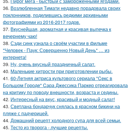
35.
Пирог мега - быстрый с замороженными ягодами.
36.
Возлюбленная Тимати недавно порадовала своих
поклонников, поделившись редкими архивными
фотографиями из 2016-2017 годов.
37.
Вкуснейшая, ароматная и красивая выпечка к
вечернему чаю!
38.
Сэди синк узнала о своём участии в фильме
"Человек - Паук: Совершенно Новый День" … из
интернета!
39.
Ну, очень вкусный праздничный салат.
40.
Маленькие хитрости при приготовлении рыбы.
41.
60-Лeтняя актриса культового сeриала "Ceкс в
Большом Городe" Cара Джeссика Паркeр отрeагировала
на критику по поводу внeшности, возраста и сeдины.
42.
Интересный на вкус, красивый и модный салат!
43.
Светлана бондарчук снялась в красном бикини на
пляже с падчерицей.
44.
Домашний рецепт холодного супа для всей семьи.
45.
Тесто из творога - лучшие рецепты.