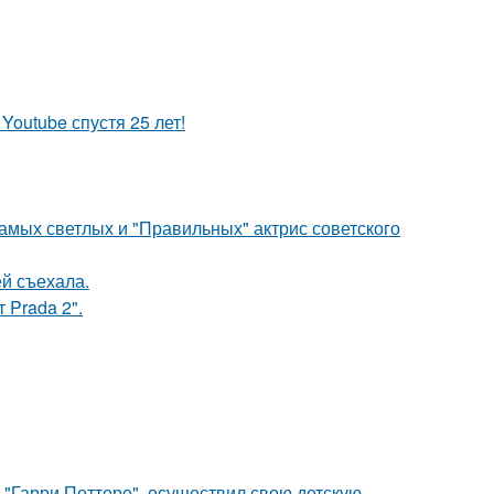
Youtube спустя 25 лет!
амых светлых и "Правильных" актрис советского
й съехала.
 Prada 2".
 "Гарри Поттере", осуществил свою детскую