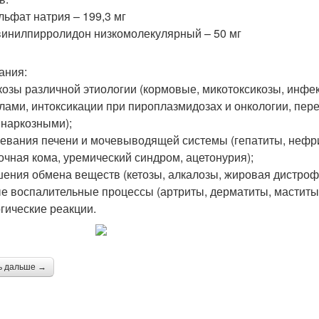
льфат натрия – 199,3 мг
инилпирролидон низкомолекулярный – 50 мг
ания:
козы различной этиологии (кормовые, микотоксикозы, инф
лами, интоксикации при пироплазмидозах и онкологии, пер
 наркозными);
евания печени и мочевыводящей системы (гепатиты, нефри
очная кома, уремический синдром, ацетонурия);
ения обмена веществ (кетозы, алкалозы, жировая дистроф
е воспалительные процессы (артриты, дерматиты, маститы,
гические реакции.
ь дальше →