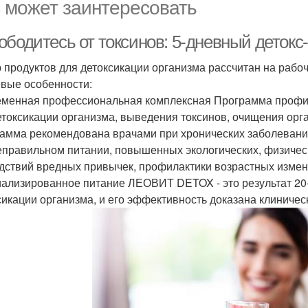
 может заинтересовать
бодитесь от токсинов: 5-дневный детокс
 продуктов для детоксикации организма рассчитан на рабоч
вые особенности:
менная профессиональная комплексная Программа профи
етоксикации организма, выведения токсинов, очищения орг
амма рекомендована врачами при хронических заболевания
еправильном питании, повышенных экологических, физическ
дствий вредных привычек, профилактики возрастных измене
ализированное питание ЛЕОВИТ DETOX - это результат 20-
сикации организма, и его эффективность доказана клиниче