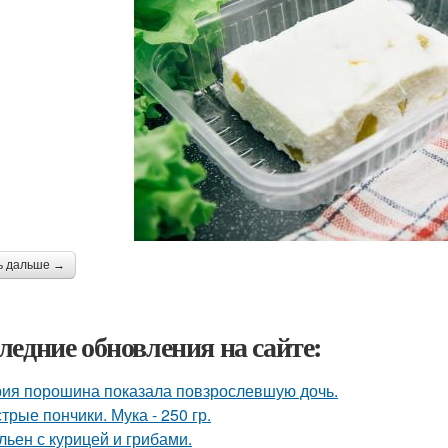
ь дальше →
ледние обновления на сайте:
ия порошина показала повзрослевшую дочь.
трые пончики. Мука - 250 гр.
ьен с курицей и грибами.