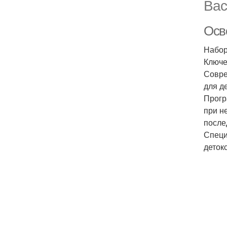
Вас
Осво
Набор
Ключе
Совре
для д
Прогр
при н
после
Специ
деток