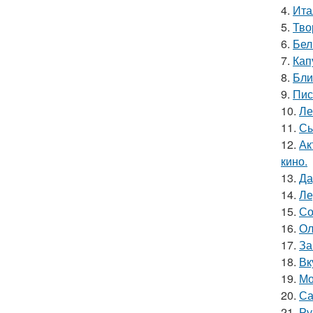
4.
Ита
5.
Тво
6.
Бел
7.
Кап
8.
Бли
9.
Пис
10.
Ле
11.
Сы
12.
Ак
кино.
13.
Да
14.
Ле
15.
Со
16.
Ол
17.
За
18.
Вк
19.
Мо
20.
Са
21.
Ру