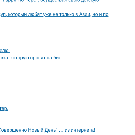
уп, который любят уже не только в Азии, но и по
делю.
ка, которую просят на бис.
тер.
: Совершенно Новый День" … из интернета!