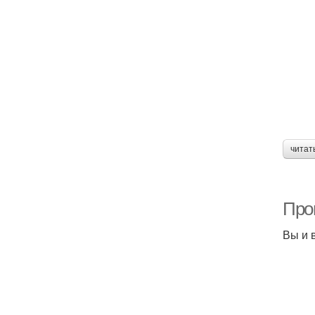
читат
Про
Вы и 