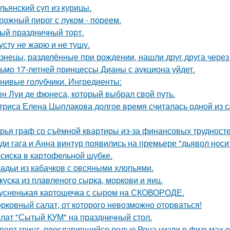
льянский суп из курицы.
рожный пирог с луком - пореем.
ый праздничный торт.
усту не жарю и не тушу.
знецы, разделённые при рождении, нашли друг друга через 
ьмо 17-летней принцессы Дианы с аукциона уйдет.
нивые голубчики. Ингредиенты:
н Луи де фюнеса, который выбрал свой путь.
триса Елена Цыплакова долгое время считалась одной из с
рья граф со съёмной квартиры из-за финансовых трудносте
ди гага и Анна винтур появились на премьере "дьявол носит
сиска в картофельной шубке.
адьи из кабачков с овсяными хлопьями.
куска из плавленого сырка, моркови и яиц.
усненькая картошечка с сыром на СКОВОРОДЕ.
рковный салат, от которого невозможно оторваться!
лат "Сытый КУМ" на праздничный стол.
перт гринт, прославившийся ролью Рона уизли в фильмах о