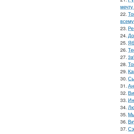
мечту
22.
То
всему
23.
Ре
24.
До
25.
Яб
26.
Те
27.
3a
28.
То
29.
Ка
30.
Сы
31.
Ан
32.
Ви
33.
Ин
34.
Лю
35.
Мы
36.
Вк
37.
Сэ