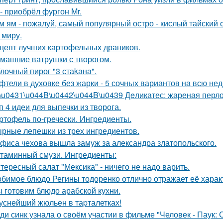
 - приобрёл фургон Mr.
м ям - пожалуй, самый популярный остро - кислый тайский с
 миру.
цепт лучших картофельных драников.
машние ватрушки с творогом.
лочный пирог "3 стаkана".
фтели в духовке без жарки - 5 сочных вариантов на всю не
\u0431\u044B\u0442\u044B\u0439 Дeликатес: жареная перлов
п 4 идеи для выпечки из творога.
ртофель по-гречески. Ингредиенты.
рные лепешки из трех ингредиентов.
фиса чехова вышла замуж за александра златопольского.
таминный смузи. Ингредиенты:
тересный салат "Мексика" - ничего не надо варить.
бимое блюдо Регины тодоренко отлично отражает её харак
 готовим блюдо арабской кухни.
уснейший жюльен в таpталетках!
ди синк узнала о своём участии в фильме "Человек - Паук