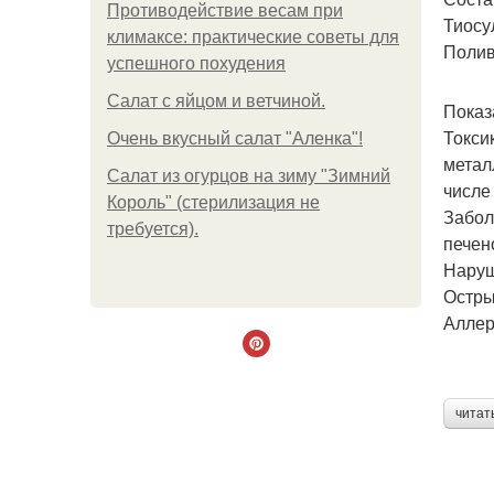
Противодействие весам при
Тиосу
климаксе: практические советы для
Полив
успешного похудения
Салат с яйцом и ветчиной.
Показ
Токси
Очень вкусный салат "Аленка"!
метал
Салат из огурцов на зиму "Зимний
числе
Король" (стерилизация не
Забол
требуется).
печен
Наруш
Остры
Аллер
читат