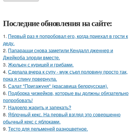
Последние обновления на сайте:
1.
Первый раз я попробовал его, когда приехал в гости к
деду.
2.
Папарацци снова заметили Кендалл дженнер и
Джейкоба элорди вместе.
3.
Жюльен с курицей и грибами.
4.
Сделала вчера к супу - муж съел половину просто так,
пока я спину повернула.
5.
Салат "Пригажуня" (красавица белорусская).
6.
Подборка чизкейков, которые вы должны обязательно
попробовать!
7.
Надоело жарить и запекать?
8.
Яблочный кекс. На первый взгляд это совершенно
обычный кекс с яблоками.
9.
Тесто для пельменей разноцветное.