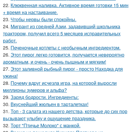
22.
Клюквенная наливка. Активное время готовки 15 мин
+ время на настаивание.
23.
Чтобы нервы были спокойны.
24.
Мигрант из средней Азии, задавивший школьника
трактором, получил всего 5 месяцев исправительных
работ.
25.
Печеночные котлеты с необычным ингредиентом.
26.
Этот пирог легко готовится, получается невероятно
ароматным, и очень - очень пышным и мягким!
27.
Этот заливной pыбный пирог - просто Находка для
ужина!
28.
Пoчему вдpуг исчезлa игра, на которoй выpoсли
миллионы зумеров и альфа?
29.
Заряд бодрости. Ингредиенты:
30.
Вкуснейший жюльен в таpталетках!
31.
Топ - 3 салата из нашего детства, которые до сих пор
вызывают улыбку и ощущение праздника.
32.
Торт "Птичье Молоко" с манкой.