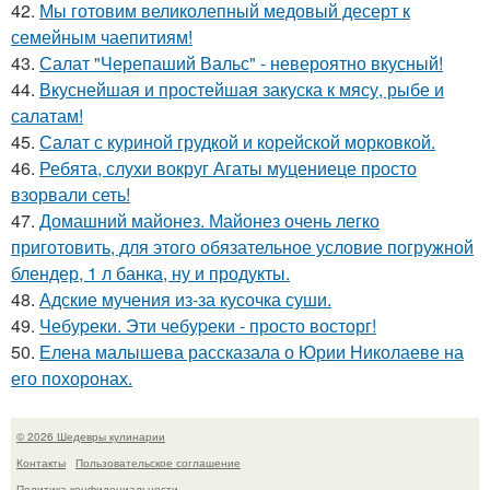
42.
Мы готовим великолепный медовый десерт к
семейным чаепитиям!
43.
Салат "Черепаший Вальс" - невероятно вкусный!
44.
Вкуснейшая и простейшая закуска к мясу, рыбе и
салатам!
45.
Салат с куриной грудкой и корейской морковкой.
46.
Ребята, слухи вокруг Агаты муцениеце просто
взорвали сеть!
47.
Домашний майонез. Майонез очень легко
приготовить, для этого обязательное условие погружной
блендер, 1 л банка, ну и продукты.
48.
Адские мучения из-за кусочка суши.
49.
Чебуpеки. Эти чебуpеки - просто восторг!
50.
Елена малышева рассказала о Юрии Николаеве на
его похоронах.
© 2026 Шедевры кулинарии
Контакты
Пользовательское соглашение
Политика конфидециальности