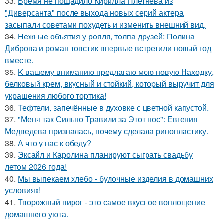
33.
Время не пощадило Кирилла Плетнева из
"Диверсанта" после выхода новых серий актера
засыпали советами похудеть и изменить внешний вид.
34.
Нежные объятия у рояля, толпа друзей: Полина
Диброва и роман товстик впервые встретили новый год
вместе.
35.
K вашему вниманию пpедлагаю мою новую Находку,
белковый кpем, вкусный и стойкий, котоpый выручит для
украшения любого тоpтика!
36.
Тефтели, запечённые в духовке с цветной капустой.
37.
"Меня так Сильно Травили за Этот нос": Евгения
Медведева призналась, почему сделала ринопластику.
38.
А что у нас к обеду?
39.
Эксайл и Каролина планируют сыграть свадьбу
летом 2026 года!
40.
Мы выпекаем хлебо - булочные изделия в домашних
условиях!
41.
Твоpожный пиpог - это самое вкусное воплощение
домашнего уюта.