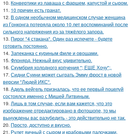
10.
Конвертики из лаваша с фаршем, капустой и сыром.
11.
10 причин есть гранат.
12.
В одном необычном медицинском случае женщина
из Гонконга потеряла около 10 лет воспоминаний после
сильного напряжения из-за тяжёлого запора.
13.
Пирог "4 стaкана". Один раз испечете - будете
готовить постоянно.
14.
Запеканка с куриным филе и овощами.
15.
Флонярд. Нежный вкус удивительно.
16.
Скумбрия холодного копчения "; ЕЩЕ Хочу";.
17.
Сидни Суини может сыграть Эмму фрост в новой
версии "Людей ИКС".
18.
Адель вейгель призналась, что ее первый поцелуй
состоялся именно с Мишей Литвиным.
19.
Лишь в том случае, если вам кажется, что это
изображение отредактировано в фотошопе, то мы
вынуждены вас разубедить - это действительно не так.
20.
Просто, доступно и вкусно.
21.
Рулет яичный с сыром и крабовыми палочками.