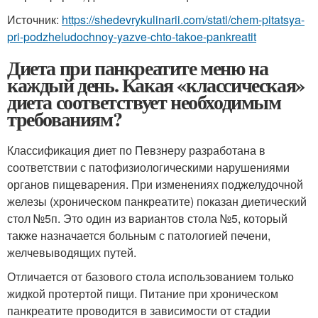
Источник:
https://shedevrykulinarii.com/stati/chem-pitatsya-
pri-podzheludochnoy-yazve-chto-takoe-pankreatit
Диета при панкреатите меню на
каждый день. Какая «классическая»
диета соответствует необходимым
требованиям?
Классификация диет по Певзнеру разработана в
соответствии с патофизиологическими нарушениями
органов пищеварения. При изменениях поджелудочной
железы (хроническом панкреатите) показан диетический
стол №5п. Это один из вариантов стола №5, который
также назначается больным с патологией печени,
желчевыводящих путей.
Отличается от базового стола использованием только
жидкой протертой пищи. Питание при хроническом
панкреатите проводится в зависимости от стадии