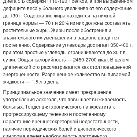
Диета 5 Б содержит 110-120 г белков, а при выраженном
дефиците веса у больного увеличивают его содержание
до 130 г. Содержание жира находится на нижней
границе нормы — 70 г и 20% из них должны составлять
растительные жиры. Жиры после обострения и
значительного их уменьшения в рационе вводятся
постепенно. Содержание углеводов достигает 350-400 г,
при этом простые углеводы ограничиваются до 30 г в
сутки. Общая калорийность — 2450-2700 ккал. В целом
диетический сто рассматривается как стол повышенной
энергоценности. Разрешенное количество выпиваемой
жидкости — 1,5 л в день.
Принципиальное значение имеет прекращение
употребления алкоголя, что повышает выживаемость
больных. Тенденция хронического панкреатита к
прогрессирующему течению и постепенному
нарастанию внешнесекреторной недостаточности,
наличие периодических болей и диспепсического
синдрома влечет необходимость постоянного