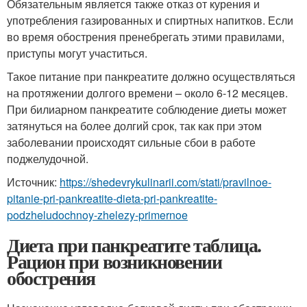
Обязательным является также отказ от курения и
употребления газированных и спиртных напитков. Если
во время обострения пренебрегать этими правилами,
приступы могут участиться.
Такое питание при панкреатите должно осуществляться
на протяжении долгого времени – около 6-12 месяцев.
При билиарном панкреатите соблюдение диеты может
затянуться на более долгий срок, так как при этом
заболевании происходят сильные сбои в работе
поджелудочной.
Источник:
https://shedevrykulinarii.com/stati/pravilnoe-
pitanie-pri-pankreatite-dieta-pri-pankreatite-
podzheludochnoy-zhelezy-primernoe
Диета при панкреатите таблица.
Рацион при возникновении
обострения