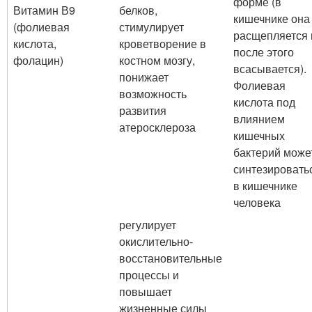
форме (в
Витамин В9
белков,
кишечнике она
(фолиевая
стимулирует
расщепляется 
кислота,
кроветворение в
после этого
фолацин)
костном мозгу,
всасывается).
понижает
Фолиевая
возможность
кислота под
развития
влиянием
атеросклероза
кишечных
бактерий може
синтезировать
в кишечнике
человека
регулирует
окислительно-
восстановительные
процессы и
повышает
жизненные силы