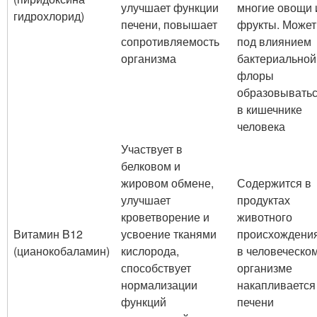
улучшает функции
многие овощи 
гидрохлорид)
печени, повышает
фрукты. Может
сопротивляемость
под влиянием
организма
бактериальной
флоры
образовывать
в кишечнике
человека
Участвует в
белковом и
жировом обмене,
Содержится в
улучшает
продуктах
кроветворение и
животного
Витамин B12
усвоение тканями
происхождения
(цианокобаламин)
кислорода,
в человеческо
способствует
организме
нормализации
накапливается
функций
печени