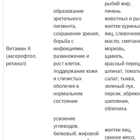
рыбий жир,
образование
печень
зрительного
животных и ры
пигмента,
желтки курины
сохранение зрения,
яиц, сливочно
борьба с
масло, сметана
Витамин А
инфекциями,
морковь,
(аксерофтол,
размножение и
щавель,
ретинол)
рост клеток,
красный перец
поддержание кожи
шпинат, томат
и слизистых
салат, тыква,
оболочек в
зеленый лук,
нормальном
персик, абрико
состоянии
шиповник,
облепиха
усвоение
углеводов,
желтки яиц,
белковый, жировой
свиное мясо,