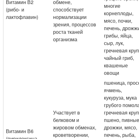
Витамин В2
обмене,
многие
(рибо- и
способствует
корнеплоды,
лактофлавин)
нормализации
мясо, почки,
зрения, процессов
печень, дрожжи
роста тканей
грибы, яйца,
организма
сыр, лук,
гречневая круп
чайный гриб,
квашеные
овощи
пшеница, прос
ячмень,
кукуруза, мука
грубого помола
Участвует в
гречневая круп
белковом и
пшено, пивны
жировом обменах,
дрожжи, мясо,
Витамин В6
кроветворении,
печень, рыба,
(пиридоксина