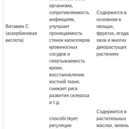
организма,
сопротивляемость
Содержится в
инфекциям,
основном в
Витамин С
улучшает
овощах,
(аскорбиновая
проницаемость
фруктах, ягода
кислота)
стенок капилляров
хвое и многих
кровеносных
дикорастущих
сосудов и
растениях
свертываемость
крови,
восстановление
костной ткани,
снижает риск
развития склероза
и т.д.
Содержится в
способствует
растительных
регуляции
маслах, зелен