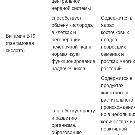
центральной
нервной системы
способствует
Содержится в
обмену кислорода
ядрах
в клетках и
косточковых
Витамин B15
регенерации
плодов,
(пангамовая
печеночной ткани,
проросших
кислота)
нормализует
семенах и
функционирование
ростках многих
надпочечников
растений
Содержится в
продуктах
животного и
растительного
происхождения
способствует росту
но в небольши
и развитию
количествах и 
организма,
неактивной
образованию