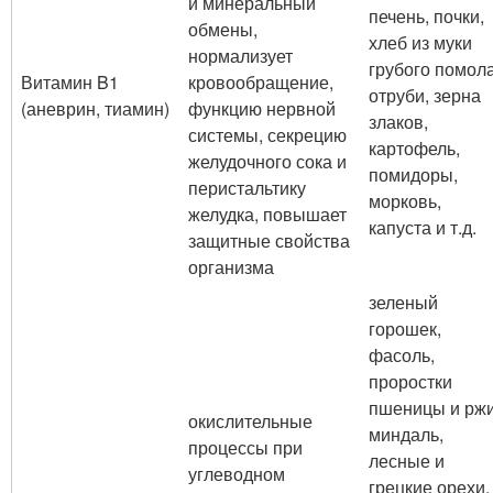
и минеральный
печень, почки,
обмены,
хлеб из муки
нормализует
грубого помола
Витамин B1
кровообращение,
отруби, зерна
(аневрин, тиамин)
функцию нервной
злаков,
системы, секрецию
картофель,
желудочного сока и
помидоры,
перистальтику
морковь,
желудка, повышает
капуста и т.д.
защитные свойства
организма
зеленый
горошек,
фасоль,
проростки
пшеницы и ржи
окислительные
миндаль,
процессы при
лесные и
углеводном
грецкие орехи,