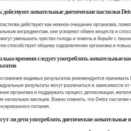
ак действуют жевательные диетические пастилки Det
 пастилки действуют как нежное очищение организма, помо
альным ингредиентам, они ускоряют обмен веществ и спо
 могут уменьшить чувство голода и помочь в борьбе с лишн
лок способствует общему оздоровлению организма и повы
колько времени следует употреблять жевательные п
ьтатов
остижения видимых результатов рекомендуется принимать De
идуальные результаты могут различаться в зависимости от
яние организма и поддержать процесс детоксикации, желат
ие нескольких месяцев. Важно помнить, что Detox пастилки
нсированного питания.
гут ли дети употреблять диетические жевательные 