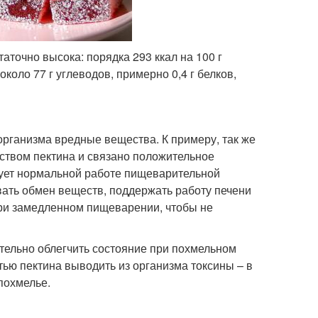
аточно высока: порядка 293 ккал на 100 г
коло 77 г углеводов, примерно 0,4 г белков,
организма вредные вещества. К примеру, так же
ством пектина и связано положительное
вует нормальной работе пищеварительной
вать обмен веществ, поддержать работу печени
при замедленном пищеварении, чтобы не
ительно облегчить состояние при похмельном
ью пектина выводить из организма токсины – в
похмелье.