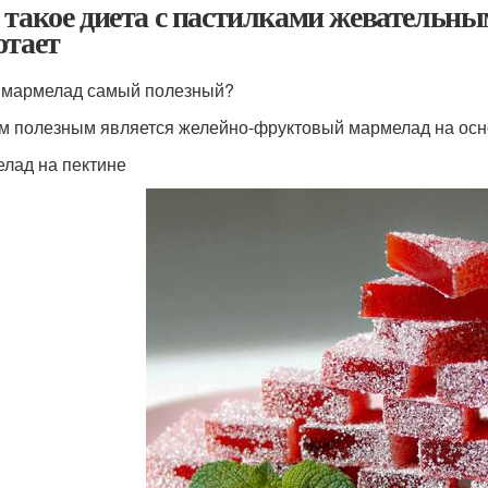
 такое диета с пастилками жевательным
отает
 мармелад самый полезный?
 полезным является желейно-фруктовый мармелад на основ
лад на пектине