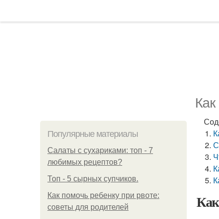
Как
Сод
К
Популярные материалы
С
Салаты с сухариками: топ - 7
Ч
любимых рецептов?
К
Топ - 5 сырных супчиков.
К
Как помочь ребенку при рвоте:
Как
советы для родителей