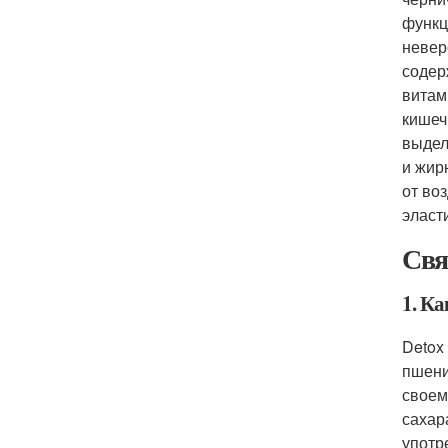
функц
невер
содер
витам
кишеч
выдел
и жир
от во
эласт
Свя
1. Ка
Detox
пшени
своем
сахар
употр