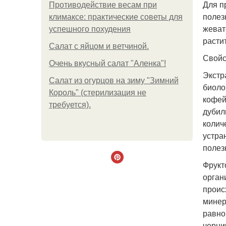
Для п
Противодействие весам при
полез
климаксе: практические советы для
жеват
успешного похудения
расти
Салат с яйцом и ветчиной.
Свойс
Очень вкусный салат "Аленка"!
Экстр
Салат из огурцов на зиму "Зимний
биоло
Король" (стерилизация не
кофей
требуется).
дубил
колич
устра
полез
Фрукт
орган
проис
минер
равно
черни