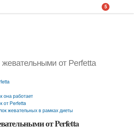
5
 жевательными от Perfetta
fetta
к она работает
 от Perfetta
лок жевательных в рамках диеты
вательными от Perfetta