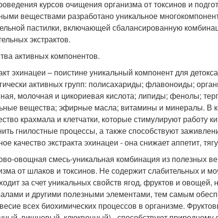
роведения курсов очищения организма от токсинов и подг
ными веществами разработано уникальное многокомпонент
ельной пастилки, включающей сбалансированную комбинаци
тельных экстрактов.
тва активных компонентов.
акт эхинацеи – поистине уникальный компонент для детокса.
гически активных групп: полисахариды; флавоноиды; органи
ная, молочная и цикориевая кислота; липиды; фенолы; тер
ьные вещества; эфирные масла; витамины и минералы. В 
ество крахмала и клетчатки, которые стимулируют работу к
нить гнилостные процессы, а также способствуют заживлен
ное качество экстракта эхинацеи - она снижает аппетит, тягу
ово-овощная смесь-уникальная комбинация из полезных в
изма от шлаков и токсинов. Не содержит слабительных и м
ходит за счет уникальных свойств ягод, фруктов и овощей
алами и другими полезными элементами, тем самым обеспе
весие всех биохимических процессов в организме. Фруктов
чный, вишневый, клюквенный) - способствуют природному