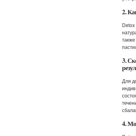
2. К
Detox
натур
также
пасти
3. С
резул
Для д
индив
состо
течен
сбала
4. Мо