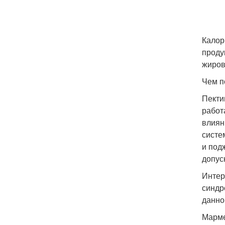
Калор
проду
жиров
Чем п
Пекти
работ
влиян
систе
и под
допус
Интер
синдр
данно
Марме