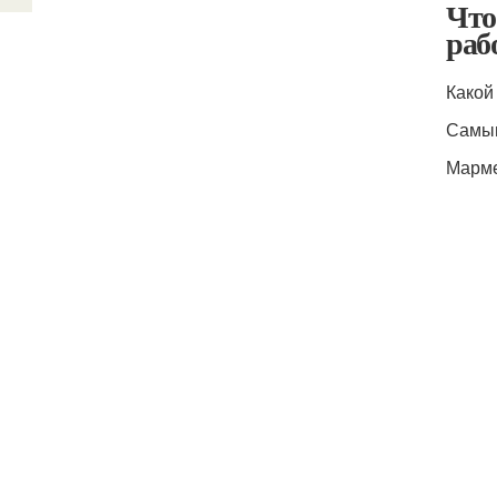
Что
раб
Какой
Самым
Марме