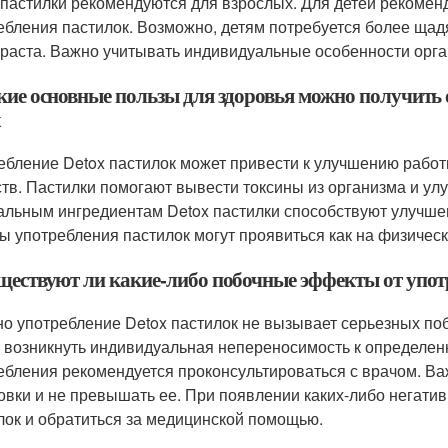
 пастилки рекомендуются для взрослых. Для детей рекомен
ебления пастилок. Возможно, детям потребуется более ща
зраста. Важно учитывать индивидуальные особенности орга
акие основные пользы для здоровья можно получить
x
ебление Detox пастилок может привести к улучшению работ
тв. Пастилки помогают вывести токсины из организма и ул
альным ингредиентам Detox пастилки способствуют улучш
ы употребления пастилок могут проявиться как на физическ
уществуют ли какие-либо побочные эффекты от упот
о употребление Detox пастилок не вызывает серьезных по
 возникнуть индивидуальная непереносимость к определе
ебления рекомендуется проконсультироваться с врачом. В
овки и не превышать ее. При появлении каких-либо негати
лок и обратиться за медицинской помощью.