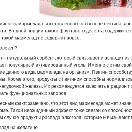
ийность мармелада, изготовленного на основе пектина, дост
кта. В одной порции такого фруктового десерта содержится о
 такой мармелад не содержит вовсе.
олезен?
н – натуральный сорбент, который связывает и выводит из 
ает популярный активированный уголь. Именно с этим свой
ие данного вида мармелада на организм. Пектин способст
мы. Кроме этого, продукты с пектином способны нормализо
желудочной железы. Их рекомендуется включать в рацион 
кать функциональных запоров.
есный факт: замечено, что этот вид мармелада может знач
оме. Такой неожиданный эффект тоже связан со способност
м случае продукты распада алкоголя, которые и вызывают 
лад на желатине