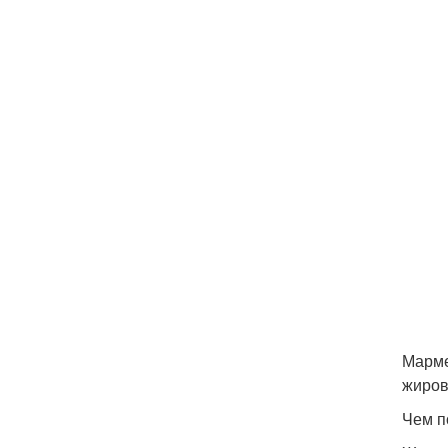
Марме
жиров
Чем п