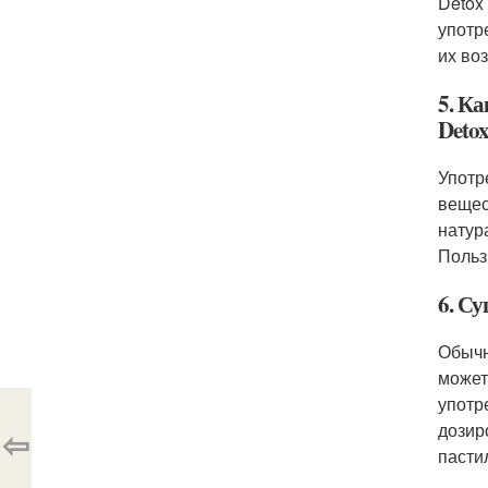
Detox
употр
их во
5. К
Deto
Употр
вещес
натур
Польз
6. С
Обычн
может
употр
дозир
⇦
пасти