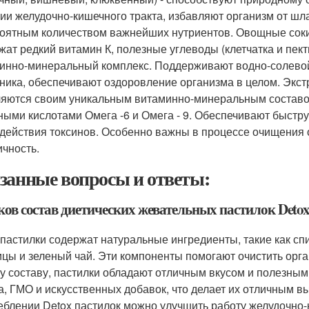
ии желудочно-кишечного тракта, избавляют организм от шл
оятным количеством важнейших нутриентов. Овощные соки (
жат редкий витамин К, полезные углеводы (клетчатка и пек
инно-минеральный комплекс. Поддерживают водно-солевой
ника, обеспечивают оздоровление организма в целом. Экстр
яются своим уникальным витаминно-минеральным составо
ными кислотами Омега -6 и Омега - 9. Обеспечивают быстр
здействия токсинов. Особенно важны в процессе очищения о
ичность.
занные вопросы и ответы:
ков состав диетических жевательных пастилок Deto
 пастилки содержат натуральные ингредиенты, такие как спи
цы и зеленый чай. Эти компоненты помогают очистить орга
у составу, пастилки обладают отличным вкусом и полезным
а, ГМО и искусственных добавок, что делает их отличным в
еблении Detox пастилок можно улучшить работу желудочно-