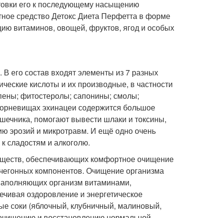
отовки его к последующему насыщению
ное средство Детокс Диета Перфетта в форме
ю витаминов, овощей, фруктов, ягод и особых
 В его состав входят элементы из 7 разных
ческие кислоты и их производные, в частности
пены; фитостеролы; сапонины; смолы;
корневищах эхинацеи содержится большое
ишечника, помогают вывести шлаки и токсины,
ию эрозий и микротравм. И ещё одно очень
 к сладостям и алкоголю.
еществ, обеспечивающих комфортное очищение
очегонных компонентов. Очищение организма
, наполняющих организм витаминами,
чивая оздоровление и энергетическое
ые соки (яблочный, клубничный, малиновый,
 очищению и восстановлению нормальной