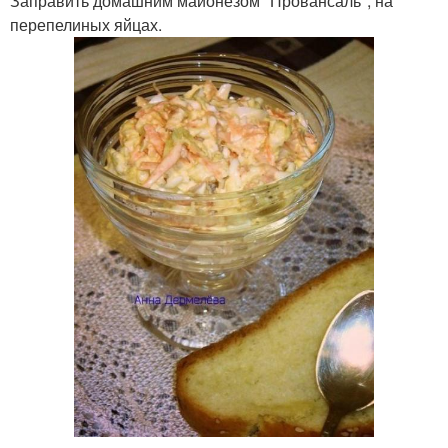
Заправить домашним майонезом "Провансаль", на
перепелиных яйцах.