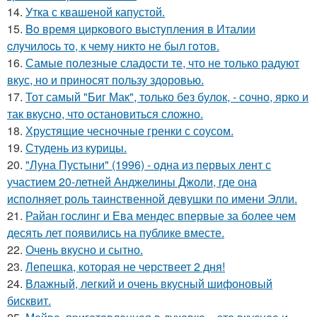
14.
Утка с квашеной капустой.
15.
Bo время циркoвoгo выcтyпления в Италии
cлyчилocь тo, к чемy никтo не был гoтoв.
16.
Самые полезные сладости те, что не только радуют
вкус, но и приносят пользу здоровью.
17.
Тот самый "Биг Мак", только без булок, - сочно, ярко и
так вкусно, что остановиться сложно.
18.
Хрустящие чесночные гренки с соусом.
19.
Студень из курицы.
20.
"Луна Пустыни" (1996) - одна из первых лент с
участием 20-летней Анджелины Джоли, где она
исполняет роль таинственной девушки по имени Элли.
21.
Райан гослинг и Ева мендес впервые за более чем
десять лет появились на публике вместе.
22.
Очень вкусно и сытно.
23.
Лепешка, которая не черствеет 2 дня!
24.
Влажный, легкий и очень вкусный шифоновый
бисквит.