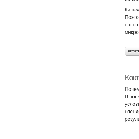
Кишеч
Поэто
насыт
микро
читат
Кок
Почем
В пос
услов
бленд
резул