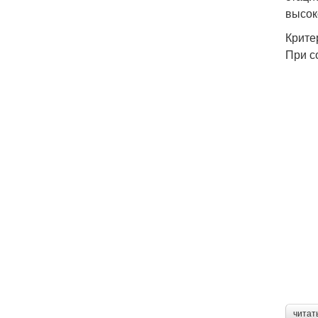
высок
Крите
При с
читат