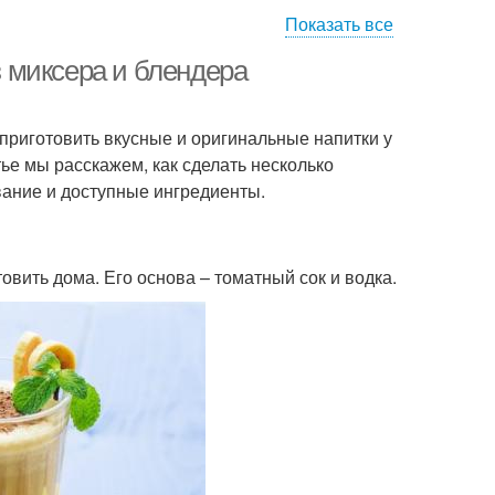
Показать все
ейль без миксера
Сливочные коктейли
з миксера и блендера
 приготовить вкусные и оригинальные напитки у
Коктейль без
тье мы расскажем, как сделать несколько
спользования
вание и доступные ингредиенты.
овить дома. Его основа – томатный сок и водка.