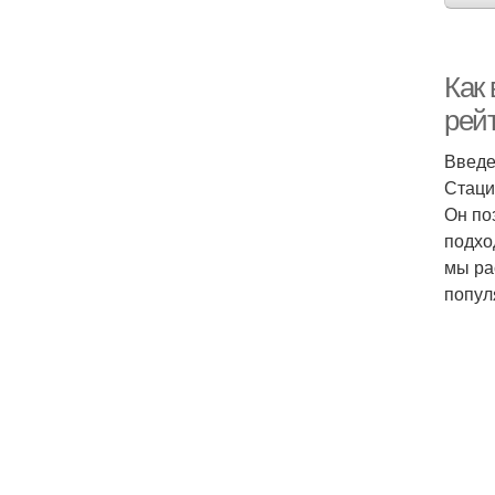
Как
рей
Введ
Стаци
Он по
подхо
мы ра
попул