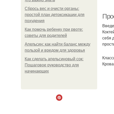
Сбрось вес и очисти органы:
С
простой план детоксикации для
Прос
похудения
Введ
Как помочь ребенку при рвоте:
Кокте
советы для родителей
Ла
себя 
прост
Апельсин: как найти баланс между
пользой и вредом для здоровья
Класс
Как сделать апельсиновый сок:
Крова
Пошаговое руководство для
начинающих