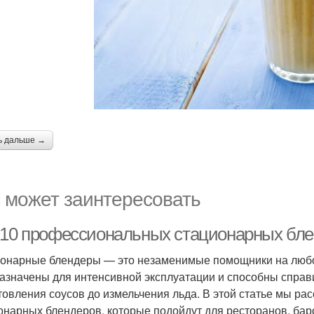
ь дальше →
 может заинтересовать
-10 профессиональных стационарных блен
онарные блендеры — это незаменимые помощники на любо
азначены для интенсивной эксплуатации и способны справ
товления соусов до измельчения льда. В этой статье мы р
онарных блендеров, которые подойдут для ресторанов, бар