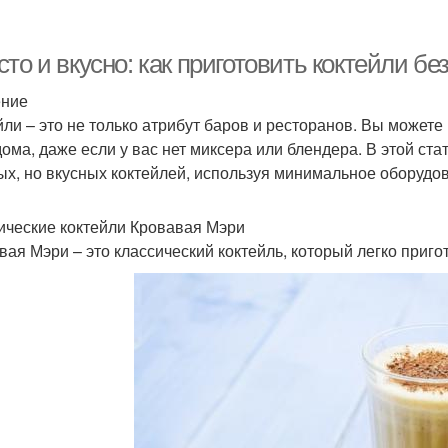
пиртные коктейли
Текстура в коктейле
Кокт
то и вкусно: как приготовить коктейли бе
ение
йли – это не только атрибут баров и ресторанов. Вы можете
вандовый коктейль
Вкусы в коктейлях
дома, даже если у вас нет миксера или блендера. В этой ста
и
ых, но вкусных коктейлей, используя минимальное оборудо
ические коктейли Кровавая Мэри
вая Мэри – это классический коктейль, который легко пригот