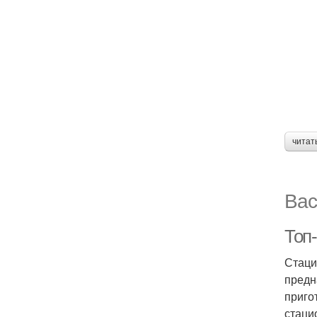
читат
Вас
Топ
Стаци
предн
приго
стаци