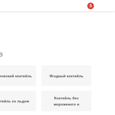
5
в
ический коктейль
Ягодный коктейль
Коктейль без
тейль со льдом
мороженого и