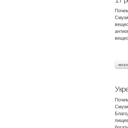
17 р
Почем
Смузи
вещес
антио
вещес
читат
Укр
Почем
Смузи
Благо
пищев
богат