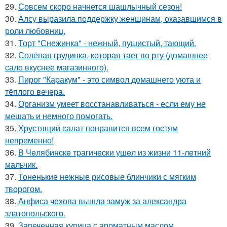
29.
Совсем скоро начнется шашлычный сезон!
30.
Алсу выразила поддержку женщинам, оказавшимся в
роли любовниц.
31.
Торт "Снежинка" - нежный, пушистый, тающий.
32.
Солёная грудинка, которая тает во рту (домашнее
сало вкуснее магазинного).
33.
Пирог "Каpакум" - это символ домашнего уюта и
тёплого вечера.
34.
Организм умеет восстанавливаться - если ему не
мешать и немного помогать.
35.
Хрустящий салат понравится всем гостям
непременно!
36.
В Чeлябинcкe тpагичecки ушeл из жизни 11-лeтний
мальчик.
37.
Тоненькие нежные рисовые блинчики с мягким
творогом.
38.
Анфиса чехова вышла замуж за александра
златопольского.
39.
Запеченная курица с ароматным маслом.