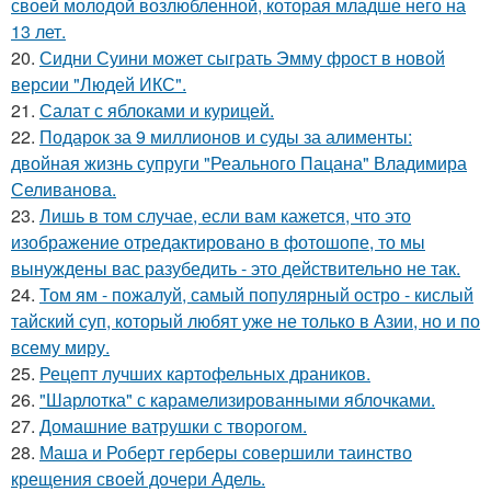
своей молодой возлюбленной, которая младше него на
13 лет.
20.
Сидни Суини может сыграть Эмму фрост в новой
версии "Людей ИКС".
21.
Салат с яблоками и курицей.
22.
Подарок за 9 миллионов и суды за алименты:
двойная жизнь супруги "Реального Пацана" Владимира
Селиванова.
23.
Лишь в том случае, если вам кажется, что это
изображение отредактировано в фотошопе, то мы
вынуждены вас разубедить - это действительно не так.
24.
Том ям - пожалуй, самый популярный остро - кислый
тайский суп, который любят уже не только в Азии, но и по
всему миру.
25.
Рецепт лучших картофельных драников.
26.
"Шарлотка" с карамелизированными яблочками.
27.
Домашние ватрушки с творогом.
28.
Маша и Роберт герберы совершили таинство
крещения своей дочери Адель.