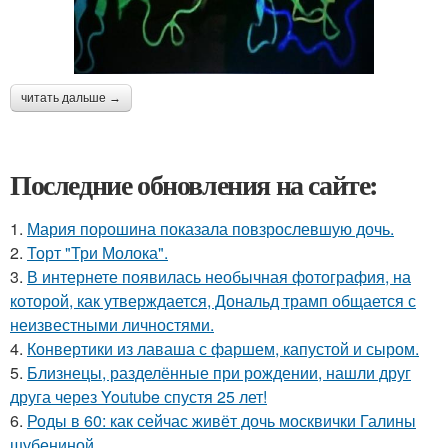
читать дальше →
Последние обновления на сайте:
1.
Мария порошина показала повзрослевшую дочь.
2.
Торт "Три Молока".
3.
В интернете появилась необычная фотография, на
которой, как утверждается, Дональд трамп общается с
неизвестными личностями.
4.
Конвертики из лаваша с фаршем, капустой и сыром.
5.
Близнецы, разделённые при рождении, нашли друг
друга через Youtube спустя 25 лет!
6.
Роды в 60: как сейчас живёт дочь москвички Галины
шубениной.