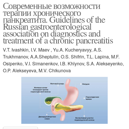
Современные возможности
терапии хронического
панкреатита. Guidelines of the
Russian gastroenterological
association on diagnostics and
treatment of a chronic pancreatitis
V.T. Ivashkin, I.V. Maev , Yu.A. Kucheryavyy, A.S.
Trukhmanov, A.A.Sheptulin, O.S. Shifrin, T.L. Lapina, M.F.
Osipenko, V.I. Simanenkov, I.B. Khlynov, S.A. Alekseyenko,
O.P. Alekseyeva, M.V. Chikunova