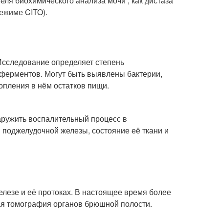
еля биохимического анализа мочи , как дистаза
ежиме CITO).
Исследование определяет степень
ферментов. Могут быть выявлены бактерии,
опления в нём остатков пищи.
аружить воспалительный процесс в
поджелудочной железы, состояние её ткани и
лезе и её протоках. В настоящее время более
я томография органов брюшной полости.