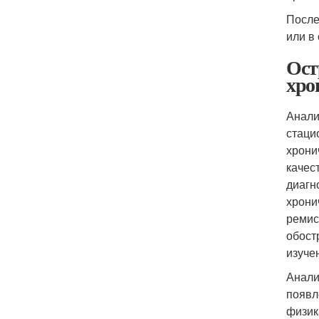
После
или в
Ост
хро
Анали
стаци
хрони
качес
диагн
хрони
ремис
обост
изуче
Анали
появл
физик