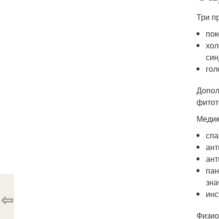
Три п
пок
хол
син
гол
Допол
фитот
Медик
спа
ант
ант
пан
зна
инс
⇦
Физио