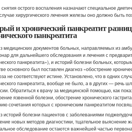
 снятия острого воспаления назначают специальное диетич
 случае хирургического лечения железы оно должно быть п
рый и хронический панкреатит разниц
нического панкреатита
з медицинских документов больных, направляемых из амб
онар для дальнейшего обследования и лечения с предвари
ческого панкреатита»), и историй болезни больных, которы
тве основного был поставлен диагноз «обострение хроничес
оза не соответствуют истине. Установлено, что в одних слу
ческого панкреатита, вообще не было, а в других — речь ш
сии. Обратиться к врачу за медицинской помощью, как пок
рение язвенной болезни, обострение хронического гастрита
нию сочетания которых с хроническим панкреатитом посвя
з историй болезни пациентов с заболеваниями поджелудочно
ение новых методов диагностики, тщательное выяснение ж
альное обследование остаются важнейшей частью первонач