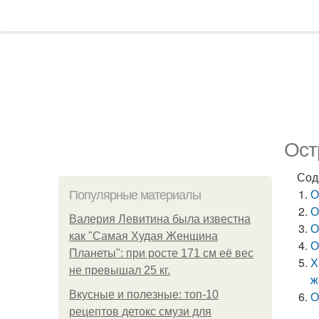
Ост
Сод
О
Популярные материалы
О
Валерия Левитина была известна
О
как "Самая Худая Женщина
О
Планеты": при росте 171 см её вес
Х
не превышал 25 кг.
ж
Вкусные и полезные: топ-10
О
рецептов детокс смузи для