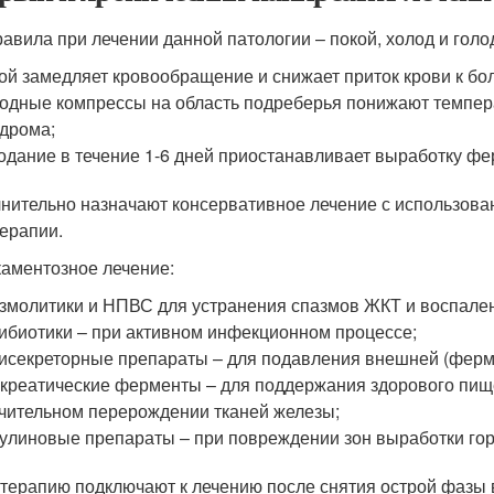
равила при лечении данной патологии – покой, холод и голо
ой замедляет кровообращение и снижает приток крови к бо
одные компрессы на область подреберья понижают темпер
дрома;
одание в течение 1-6 дней приостанавливает выработку ф
нительно назначают консервативное лечение с использова
ерапии.
аментозное лечение:
змолитики и НПВС для устранения спазмов ЖКТ и воспале
ибиотики – при активном инфекционном процессе;
исекреторные препараты – для подавления внешней (ферме
креатические ферменты – для поддержания здорового пище
чительном перерождении тканей железы;
улиновые препараты – при повреждении зон выработки го
терапию подключают к лечению после снятия острой фазы 