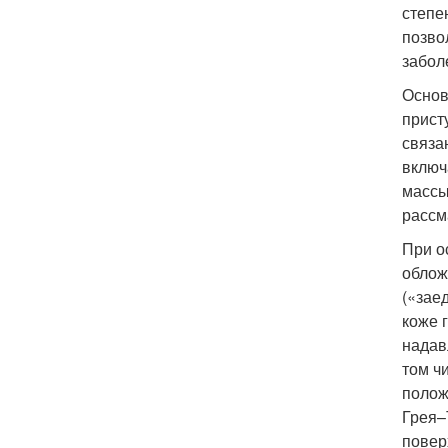
степе
позво
забол
Основ
прист
связа
включ
массы
рассм
При о
облож
(«заед
коже 
надав
том ч
полож
Грея–
повер