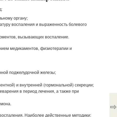
д:
льному органу;
атуру воспаления и выраженность болевого
ерментов, вызывающих воспаление.
нием медикаментов, физиотерапии и
нной поджелудочной железы;
нтной) и внутренней (гормональной) секреции;
варения в период лечения, а также при
рмона.
⇨
воспаления. Наиболее действенные методики: