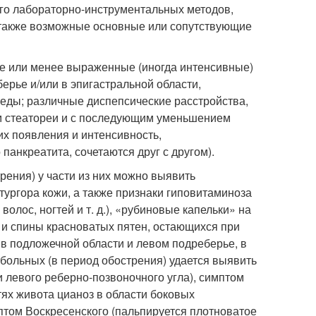
ого лабораторно-инструментальных методов,
 также возможные основные или сопутствующие
е или менее выраженные (иногда интенсивные)
ерье и/или в эпигастральной области,
еды; различные диспепсические расстройства,
м стеатореи и с последующим уменьшением
их появления и интенсивность,
анкреатита, сочетаются друг с другом).
рения) у части из них можно выявить
тургора кожи, а также признаки гиповитаминоза
волос, ногтей и т. д.), «рубиновые капельки» на
а и спины красноватых пятен, остающихся при
в подложечной области и левом подреберье, в
 больных (в период обострения) удается выявить
 левого реберно-позвоночного угла), симптом
ях живота цианоз в области боковых
птом Воскресенского (пальпируется плотноватое