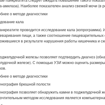
чае панкреатита следует ожидать повышение такого показат
а-амилаза). Наиболее показателен анализ свежей мочи (в р
бнее о методе диагностики
дование кала
анкреатите проводится исследование кала (копрограмма). 
еваривания пищи, а также соотношение пищеварительных 
ожившиеся в результате нарушения работы кишечника и ск
оджелудочной железы позволяет подтвердить диагноз (обн
лудочной железе). С помощью УЗИ можно оценить размеры 
ков.
бнее о методе диагностики
енография брюшной полости
енография позволяет обнаружить камни в поджелудочной же
очтительным методом исследования является компьютерна