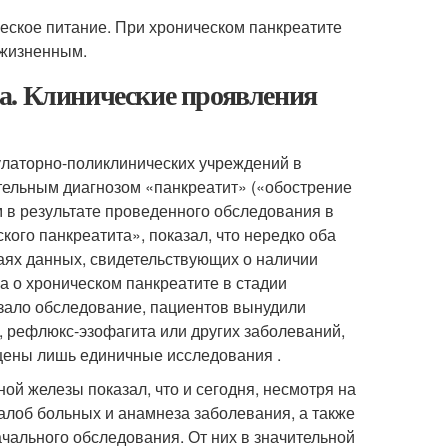
еское питание. При хроническом панкреатите
ожизненным.
а. Клинические проявления
улаторно-поликлинических учреждений в
тельным диагнозом «панкреатит» («обострение
м в результате проведенного обследования в
кого панкреатита», показал, что нередко оба
чаях данных, свидетельствующих о наличии
ла о хроническом панкреатите в стадии
азало обследование, пациентов вынудили
, рефлюкс-эзофагита или других заболеваний,
щены лишь единичные исследования .
й железы показал, что и сегодня, несмотря на
алоб больных и анамнеза заболевания, а также
ального обследования. От них в значительной