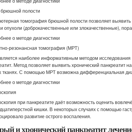
бнее о методе диагностики
брюшной полости
ютерная томография брюшной полости позволяет выявить о
 и опухоли (доброкачественные или злокачественные), пор
бнее о методе диагностики
тно-резонансная томография (МРТ)
вляется наиболее информативным методом исследования 
еатит. Метод позволяет выявить хронический панкреатит на
х тканях. С помощью МРТ возможна дифференциальная диаг
бнее о методе диагностики
оскопия
оскопия при панкреатите даёт возможность оценить вовлечё
дцатиперстной кишки. В некоторых случаях с помощью гаст
оцировало развитие острого воспаления.
рый и хронический панкреатит лечение