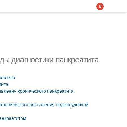
5
ды диагностики панкреатита
реатита
тита
явления хронического панкреатита
 хронического воспаления поджелудочной
панкреатитом