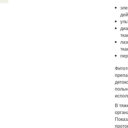
эле
дей
уль
диа
тка
лаз
тка
пер
Фитот
препа
деток
полын
испол
В тяж
орган
Показ
прото