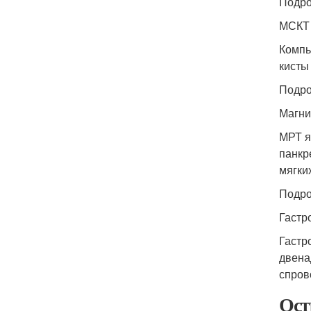
Подро
МСКТ 
Компь
кисты
Подро
Магни
МРТ я
панкр
мягки
Подро
Гастр
Гастр
двена
спров
Ост