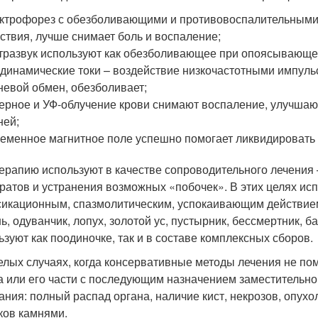
ктрофорез с обезболивающими и противовоспалительными
ствия, лучше снимает боль и воспаление;
тразвук используют как обезболивающее при опоясывающ
динамические токи – воздействие низкочастотными импуль
невой обмен, обезболивает;
ерное и УФ-облучение крови снимают воспаление, улучшаю
ней;
еменное магнитное поле успешно помогает ликвидировать 
ерапию используют в качестве сопроводительного лечения
ратов и устранения возможных «побочек». В этих целях ис
сикационным, спазмолитическим, успокаивающим действием.
ь, одуванчик, лопух, золотой ус, пустырник, бессмертник, б
ьзуют как поодиночке, так и в составе комплексных сборов.
елых случаях, когда консервативные методы лечения не по
а или его части с последующим назначением заместительно
ания: полный распад органа, наличие кист, некрозов, опухо
ков камнями.