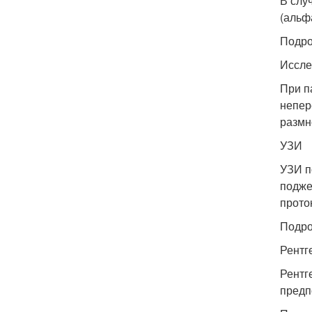
В слу
(альф
Подро
Иссле
При п
непер
размн
УЗИ
УЗИ п
подже
прото
Подро
Рентг
Рентг
предп