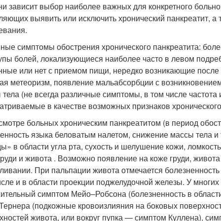
ни зависит выбор наиболее важных для конкретного больн
ляющих выявить или исключить хронический панкреатит, а
евания.
ные симптомы обострения хронического панкреатита: боле
упы болей, локализующиеся наиболее часто в левом подреб
нные или нет с приемом пищи, нередко возникающие после 
ая метеоризм, появление мальабсорбции с возникновение
 тела (не всегда различные симптомы, в том числе частота 
атриваемые в качестве возможных признаков хронического п
смотре больных хроническим панкреатитом (в период обост
енность языка беловатым налетом, снижение массы тела и 
ы» в области угла рта, сухость и шелушение кожи, ломкость 
груди и живота . Возможно появление на коже груди, живот
ливании. При пальпации живота отмечается болезненность 
исле и в области проекции поджелудочной железы. У многих
ительный симптом Мейо–Робсона (болезненность в области
Тернера (подкожные кровоизлияния на боковых поверхност
хностей живота, или вокруг пупка — симптом Куллена), сим