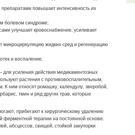
 препаратами повышает интенсивность их
ем болевом синдроме;
сами улучшает кровоснабжение, усиливает
т микроциркуляцию жидких сред и регенерацию
отек и воспаление.
 – для усиления действия медикаментозных
пользуют растения с противовоспалительным,
 К ним относят ромашку, календулу, зверобой,
арбарис, тмин и ряд других трав, которые
могают, прибегают к хирургическому удалению
й ферментной терапии на постоянной основе.
лей, абсцессов, свищей, стойкой закупорки