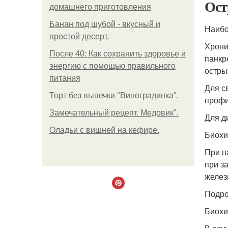
Ост
домашнего приготовления
Банан под шубой - вкусный и
Наибо
простой десерт.
Хрони
После 40: Как сохранить здоровье и
панкр
энергию с помощью правильного
остры
питания
Для с
Торт без выпечки "Виноградинка".
профи
Замечательный рецепт. Медовик".
Для д
Оладьи с вишней на кефире.
Биохи
При п
при з
желез
Подро
Биохи