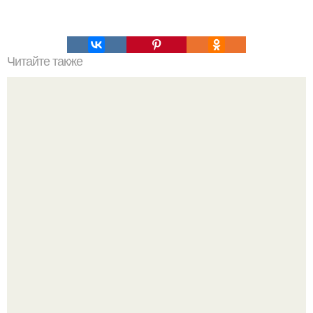
Читайте также
10 лучших погружных блендеров для дома в рейтинге
2023 года. На чем основывать свой выбор?