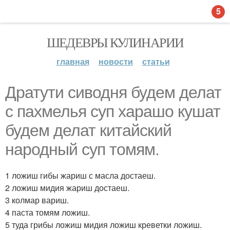
5
ШЕДЕВРЫ КУЛИНАРИИ
главная
новости
статьи
Дратути сиводня будем делат
с пахмелья суп харашо кушат
будем делат китайский
народный суп томям.
1 ложиш гибы жариш с масла достаеш.
2 ложиш мидия жариш достаеш.
3 колмар вариш.
4 паста томям ложиш.
5 туда грибы ложиш мидия ложиш креветки ложиш.