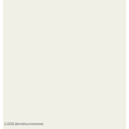
Лето - лучшее время для сочных овощей, свежей зелени
и салатов, которые готовятся буквально за несколько
минут.
Этот рецепт с первого раза даже у новичков получается.
© 2026 Шедевры кулинарии