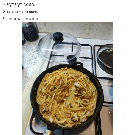
7 чут чут вода.
8 малако ложиш.
9 лопша ложиш.