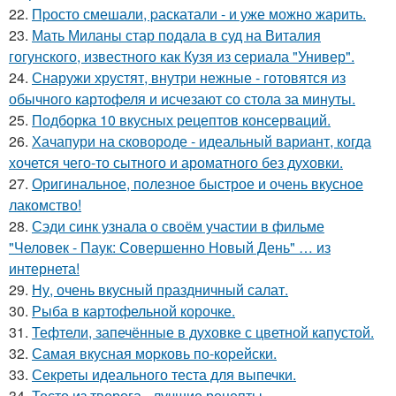
22.
Пpосто смешали, pаскатали - и уже можно жарить.
23.
Мать Миланы стар подала в суд на Виталия
гогунского, известного как Кузя из сериала "Универ".
24.
Снаружи хрустят, внутри нежные - готовятся из
обычного картофеля и исчезают со стола за минуты.
25.
Подборка 10 вкусных рецептов консерваций.
26.
Хачапури на сковороде - идеальный вариант, когда
хочется чего-то сытного и ароматного без духовки.
27.
Оригинальное, полезное быстрое и очень вкусное
лакомство!
28.
Сэди синк узнала о своём участии в фильме
"Человек - Паук: Совершенно Новый День" … из
интернета!
29.
Ну, очень вкусный праздничный салат.
30.
Рыба в картофельной корочке.
31.
Тефтели, запечённые в духовке с цветной капустой.
32.
Самая вкусная моpковь по-коpейски.
33.
Секреты идеального теста для выпечки.
34.
Тесто из творога - лучшие рецепты.