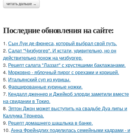
читать дальше →
Последние обновления на сайте:
1.
Сын Луи де фюнеса, который выбрал свой путь.
2.
Салат "Чизбургер". И кстати, удивительно, но он
действительно похож на чизбургер.
3.
Рецепт салата "Лаззат" с хрустящими баклажанами.
4.
Морковно - яблочный пирог с орехами и корицей.
5.
Итальянский суп из курицы.
6.
Фаршированные куриные ножки.
7.
Кендалл дженнер и Джейкоб элорди заметили вместе
на свидании в Токио.
8.
Элтон Джон может выступить на свадьбе Дуа липы и
Каллума Тёрнера.
9.
Рецепт домашнего шашлыка в банке.
10.
Анна Фрейндлих поделилась семейными кадрами - и