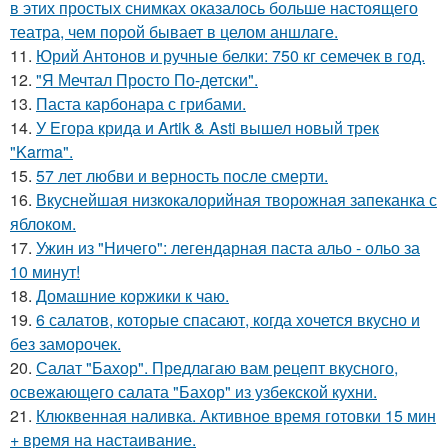
в этих простых снимках оказалось больше настоящего
театра, чем порой бывает в целом аншлаге.
11.
Юрий Антонов и ручные белки: 750 кг семечек в год.
12.
"Я Мечтал Просто По-детски".
13.
Паста карбонара с грибами.
14.
У Егора крида и Artik & Asti вышел новый трек
"Karma".
15.
57 лет любви и верность после смерти.
16.
Вкуснейшая низкокалорийная творожная запеканка с
яблоком.
17.
Ужин из "Ничего": легендарная паста альо - ольо за
10 минут!
18.
Домашние коржики к чаю.
19.
6 салатов, которые спасают, когда хочется вкусно и
без заморочек.
20.
Салат "Бахор". Предлагаю вам рецепт вкусного,
освежающего салата "Бахор" из узбекской кухни.
21.
Клюквенная наливка. Активное время готовки 15 мин
+ время на настаивание.