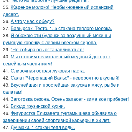
35.
Жареное молоко! Необыкновенный испанский
десерт.
36.
А что у нас к обеду?
37.
Бавырсак. Тесто. 1. 5 стакана теплого молока.
38.
Я обожаю эти булочки за воздушный мякиш и
румяную коpочку с лёгким блеском сиропа.
39.
"Не собираюсь останавливаться!
40.
Мы готовим великолепный медовый десерт к
семейным чаепитиям!
41.
Сливочная острая луковая паста.
42.
Салат "Черепаший Вальс" - невероятно вкусный!
43.
Вкуснейшая и простейшая закуска к мясу, рыбе и
салатам!
44.
Заготовка сезона. Осень запасет - зима все приберет!
45.
Блюдо грузинской кухни.
46.
Фигуристка Елизавета туктамышева объявила о
завершении своей спортивной карьеры в 28 лет.
47.
Дучмаки. 1 стакан тепл воды.