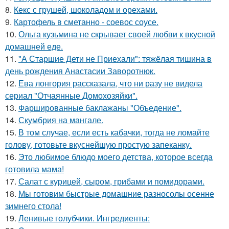
8.
Кекс с грушей, шоколадом и орехами.
9.
Картофель в сметанно - соевос соусе.
10.
Ольга кузьмина не скрывает своей любви к вкусной
домашней еде.
11.
"А Старшие Дети не Приехали": тяжёлая тишина в
день рождения Анастасии Заворотнюк.
12.
Ева лонгория рассказала, что ни разу не видела
сериал "Отчаянные Домохозяйки".
13.
Фаршированные баклажаны "Объедение".
14.
Скумбрия на мангале.
15.
В том случае, если есть кабачки, тогда не ломайте
голову, готовьте вкуснейшую простую запеканку.
16.
Это любимое блюдо моего детства, которое всегда
готовила мама!
17.
Салат с курицей, сыром, грибами и помидорами.
18.
Мы готовим быстрые домашние разносолы осенне
зимнего стола!
19.
Ленивые голубчики. Ингредиенты: