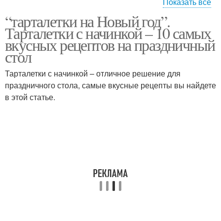
Показать все
“тарталетки на Новый год”.
Вкусная закуска
Начинки для тарталеток
Тарталетки с начинкой – 10 самых
вкусных рецептов на праздничный
стол
Тарталетки с начинкой – отличное решение для
Закуски в тарталетках
Закуска в тарталетках
праздничного стола, самые вкусные рецепты вы найдете
в этой статье.
Начинки для
Салатная закуска
праздничных закусок