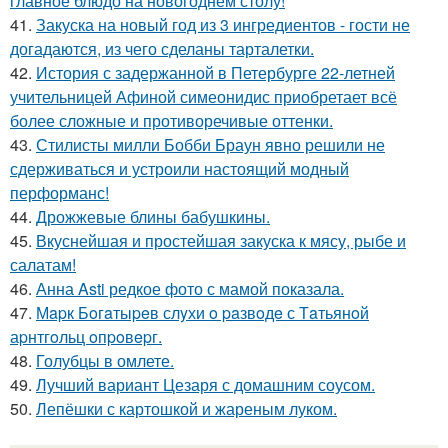
главное блюдо на новогоднем столу!
41.
Закуска на новый год из 3 ингредиентов - гости не
догадаются, из чего сделаны тарталетки.
42.
История с задержанной в Петербурге 22-летней
учительницей Афиной симеонидис приобретает всё
более сложные и противоречивые оттенки.
43.
Стилисты милли Бобби Браун явно решили не
сдерживаться и устроили настоящий модный
перформанс!
44.
Дрожжевые блины бабушкины.
45.
Вкуснейшая и простейшая закуска к мясу, рыбе и
салатам!
46.
Анна Asti редкое фото с мамой показала.
47.
Мapк Бoгaтыpeв слyхи o paзвoдe с Тaтьянoй
аpнтгoльц oпpoвepг.
48.
Голубцы в омлете.
49.
Лучший вариант Цезаря с домашним соусом.
50.
Лепёшки с картошкой и жареным луком.