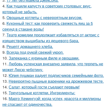
3.
17 лет без Майкла Джексона.
4.
Как тушили капусту в советских столовых: вкус,
который не забыть.
5.
Овощные котлеты с невероятным вкусом.
6.
Кухонный тест: как проверить свежесть яиц за 5
секунд в стакане воды!
7.
Театр комедии продолжает избавляться от актрис с
изяществом вышибалы из дешевого бара.
8.
Рецепт домашнего хлеба.
9.
Всегда под рукой свежий укроп.
10.
Запеканка с куриным филе и овощами.
11.
Любовь успенская внезапно заявила, что терпеть не
может Люсю чеботину.
12.
Юлия пушман радует подписчиков семейными фото.
13.
Невероятно пышные вареники на дрожжевом тесте.
14.
Салат, который гости съедают первым!
15.
Треугольные котлетки. Ингредиенты:
16.
Марго Хемингуэй: когда успех, красота и миллионы
не спасают от одиночества.