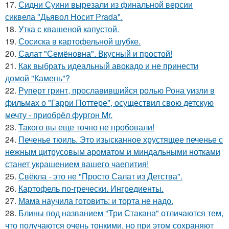
17.
Сидни Суини вырезали из финальной версии
сиквела "Дьявол Носит Pradа".
18.
Утка с квашеной капустой.
19.
Сосиска в картофельной шубке.
20.
Салат "Семёновна". Вкусный и простой!
21.
Как выбрать идеальный авокадо и не принести
домой "Камень"?
22.
Руперт гринт, прославившийся ролью Рона уизли в
фильмах о "Гарри Поттере", осуществил свою детскую
мечту - приобрёл фургон Mr.
23.
Такого вы еще точно не пробовали!
24.
Печенье тюиль. Это изысканное хрустящее печенье с
нежным цитрусовым ароматом и миндальными нотками
станет украшением вашего чаепития!
25.
Свёкла - это не "Просто Салат из Детства".
26.
Картофель по-гречески. Ингредиенты.
27.
Мама научила готовить: и торта не надо.
28.
Блины под названием "Три Стакана" отличаются тем,
что получаются очень тонкими, но при этом сохраняют