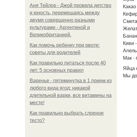
Аня Тейлор - Джой провела детство
Какао 
и юность, перемещаясь между
Кефир 
двумя совершенно разными
Сметан
культурами - Аргентиной и
Желати
Великобританией.
Банан 
Киви -
Как помочь ребенку при рвоте:
Апельс
советы для родителей
Мак - 
Как правильно питаться после 40
Яйца 
лет: 5 основных правил
Мы до
Варенье - пятиминутка в 1 прием из
любого вида ягод: никакой
длительной варки, все витамины на
месте!
Как правильно выбрать слоеное
тесто?