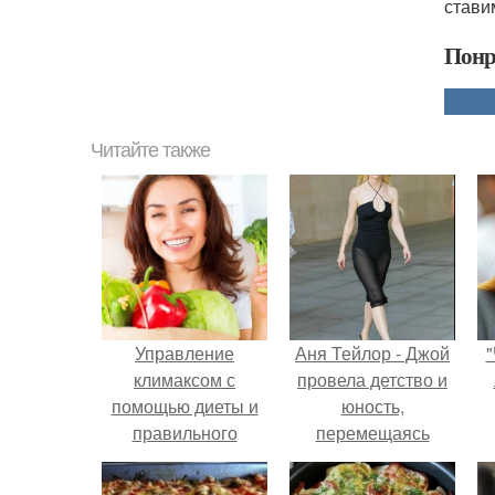
стави
Понр
Читайте также
Управление
Аня Тейлор - Джой
"
климаксом с
провела детство и
помощью диеты и
юность,
правильного
перемещаясь
питания
между двумя
совершенно