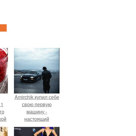
Amirchik купил себе
 1
свою первую
го
машину -
кой
настоящий
ки,
автомобиль мечты
на
для многих