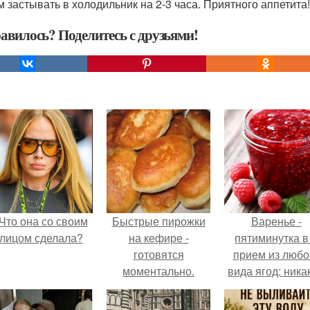
м застывать в холодильник на 2-3 часа. Приятного аппетита!
авилось? Поделитесь с друзьями!
Что она со своим
Быстрые пирожки
Варенье -
лицом сделала?
на кефире -
пятиминутка в
готовятся
прием из любо
моментально.
вида ягод: ника
длительной вар
все витамины 