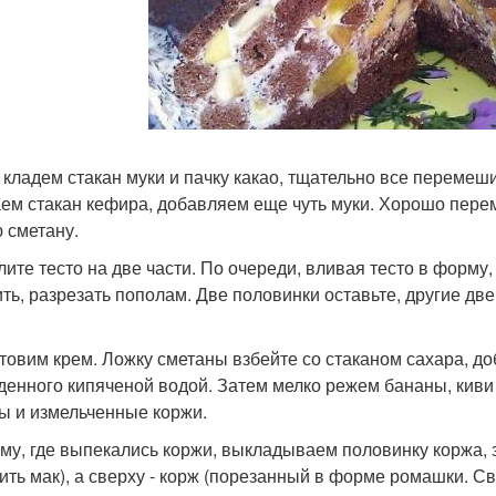
 кладем стакан муки и пачку какао, тщательно все переме
ем стакан кефира, добавляем еще чуть муки. Хорошо пере
ю сметану.
лите тесто на две части. По очереди, вливая тесто в форму
ить, разрезать пополам. Две половинки оставьте, другие дв
товим крем. Ложку сметаны взбейте со стаканом сахара, до
денного кипяченой водой. Затем мелко режем бананы, кив
ы и измельченные коржи.
му, где выпекались коржи, выкладываем половинку коржа, 
ить мак), а сверху - корж (порезанный в форме ромашки. С