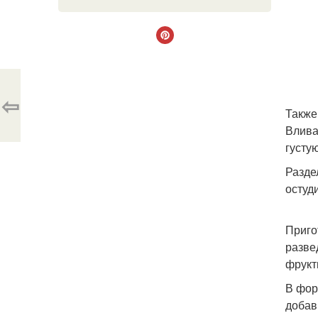
⇦
Также
Влива
густу
Разде
остуд
Приго
разве
фрукт
В фор
добав