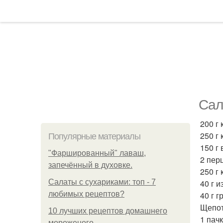
Сал
200 г
250 г
Популярные материалы
150 г 
"Фаршированный" лаваш,
2 перц
запечённый в духовке.
250 г
Салаты с сухариками: топ - 7
40 г и
любимых рецептов?
40 г г
Щепот
10 лучших рецептов домашнего
1 пач
мороженого.