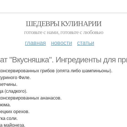
ШЕДЕВРЫ КУЛИНАРИИ
готовьте с нами, готовьте с любовью
главная
новости
статьи
ат "Вкусняшка". Ингредиенты для пр
 консервированных грибов (опята либо шампиньоны).
 куриного Филе.
ветчины.
а (сладкого).
 консервированных ананасов.
зюма.
рецких орехов.
ка соли.
ка майонеза.