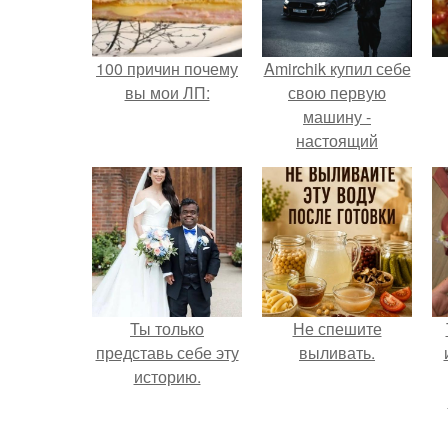
100 причин почему
Amirchik купил себе
вы мои ЛП:
свою первую
машину -
настоящий
автомобиль мечты
для многих
автолюбителей.
Ты только
Не спешите
представь себе эту
выливать.
историю.