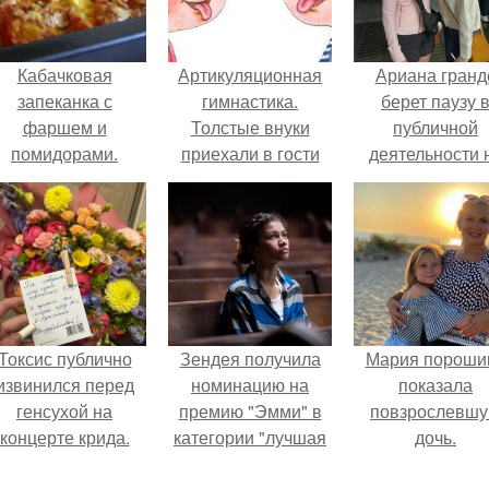
Кабачковая
Артикуляционная
Ариана гранд
запеканка с
гимнастика.
берет паузу 
фаршем и
Толстые внуки
публичной
помидорами.
приехали в гости
деятельности 
(надуваем щёки), с
фоне слухов 
ними худые - лишь
своем здоровь
кожа да кости (мы
втягиваем щёки.
Токсис публично
Зендея получила
Мария пороши
извинился перед
номинацию на
показала
генсухой на
премию "Эмми" в
повзрослевш
концерте крида.
категории "лучшая
дочь.
актриса в