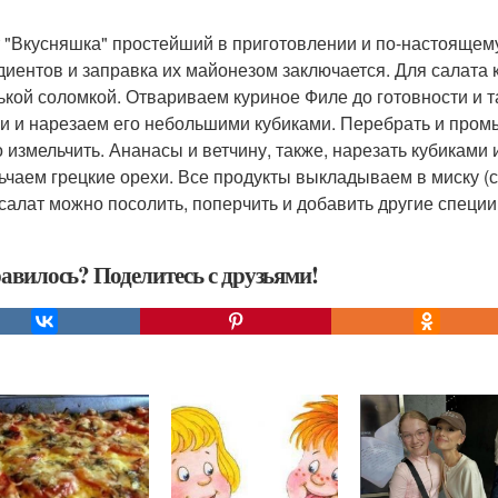
 "Вкусняшка" простейший в приготовлении и по-настоящему
диентов и заправка их майонезом заключается. Для салат
ькой соломкой. Отвариваем куриное Филе до готовности и 
и и нарезаем его небольшими кубиками. Перебрать и промыт
 измельчить. Ананасы и ветчину, также, нарезать кубиками
ьчаем грецкие орехи. Все продукты выкладываем в миску (
 салат можно посолить, поперчить и добавить другие специи
авилось? Поделитесь с друзьями!