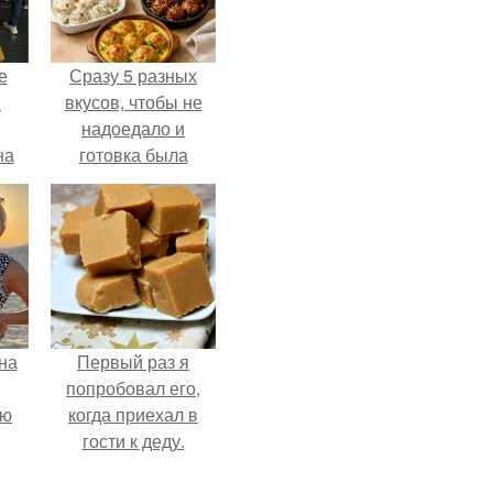
е
Сразу 5 разных
в
вкусов, чтобы не
надоедало и
на
готовка была
о
проще.
е.
на
Первый раз я
попробовал его,
ую
когда приехал в
гости к деду.