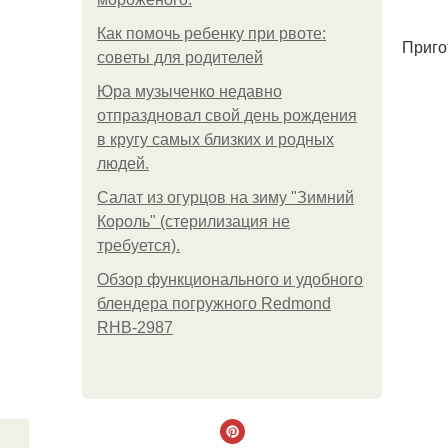
Как помочь ребенку при рвоте:
Приго
советы для родителей
Юра музыченко недавно
отпраздновал свой день рождения
в кругу самых близких и родных
людей.
Салат из огурцов на зиму "Зимний
Король" (стерилизация не
требуется).
Обзор функционального и удобного
блендера погружного Redmond
RHB-2987