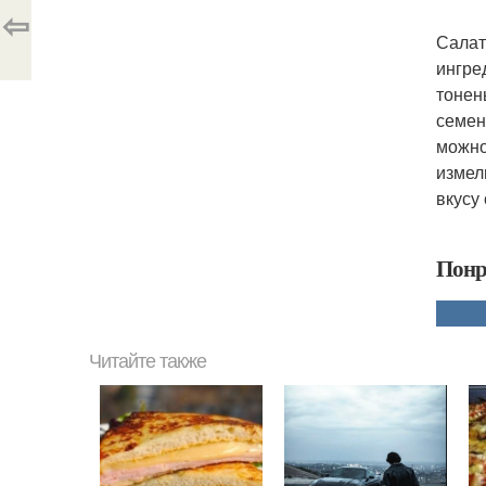
⇦
Салат
ингре
тонен
семен
можно
измел
вкусу
Понр
Читайте также