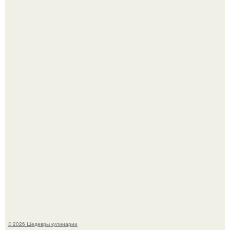
Сын Луи де фюнеса, который выбрал свой путь.
Самая популярная еда летом - мороженое.
© 2026 Шедевры кулинарии