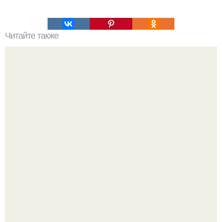
Читайте также
Береги свое сердце: как снизить содержание соли в
рационе