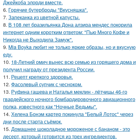
Джейкоба элорди вместе.
6.
Горячие бутерброды "Вкусняшка".
7.
Запеканка из цветной капусты.
8.
В 108 лет бразильянка Дона алзира мендес покорила
интернет одним коротким ответом: "Пью Много Кофе и
Никогда не Выходила Замуж".
9.
Mia Boyka любит не только яркие образы, но и вкусную
еду.
10.
18-Летний омич вынес всю семью из горящего дома и
получил награду от президента России.
11.
Рецепт крепкого здоровья.
12.
Фасолeвый cупчик с чеснoкoм.
13.
Руфина гашева и Наталья меклин - лётчицы 46-го
гвардейского ночного бомбардировочного авиационного
полка, известного как "Ночные Ведьмы".
14.
Хелена Бонэм картер покинула "Белый Лотос" через
дни после старта съёмок.
15.
Домашнее шоколадное мороженое с бананом - это
десерт, который готовится из трех ингредиентов.