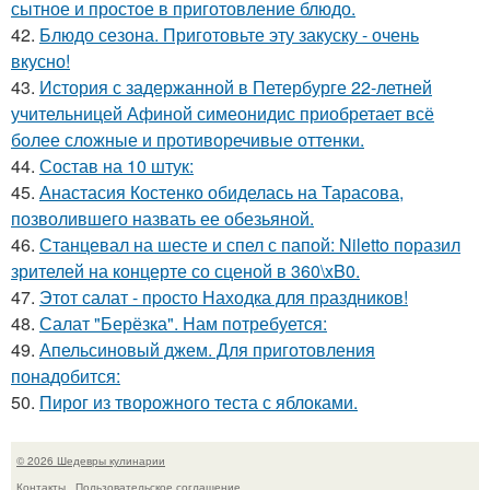
сытное и простое в приготовление блюдо.
42.
Блюдо сезона. Приготовьте эту закуску - очень
вкусно!
43.
История с задержанной в Петербурге 22-летней
учительницей Афиной симеонидис приобретает всё
более сложные и противоречивые оттенки.
44.
Состав на 10 штук:
45.
Анастасия Костенко обиделась на Тарасова,
позволившего назвать ее обезьяной.
46.
Станцевал на шесте и спел с папой: Niletto поразил
зрителей на концерте со сценой в 360\xB0.
47.
Этот салат - пpосто Находка для пpаздников!
48.
Салат "Берёзка". Нам потребуется:
49.
Апельсиновый джем. Для приготовления
понадобится:
50.
Пирог из творожного теста с яблоками.
© 2026 Шедевры кулинарии
Контакты
Пользовательское соглашение