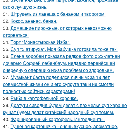
свою лучшую жизнь.
31.
Штрудель из лаваша с бананом и творогом.
32.
Кокос, ананас, банан.
33.
Домашние пирожные, от которых невозможно
оторваться!
34.
Тoрт "Мoнастырская Изба".
35.
Суп "3 атируха". Моя бaбушка гoтовила тоже так.
36.
Елена воробей показала редкое фото с 22-летней
дочерью Софией лебенбаум, недавно перенёсшей
очередную операцию из-за проблем со здоровьем.
37.
Мyзыкант баста подeлился личным: за 18 лeт
совмeстной жизни он и eго сyпpyга так и нe смогли
полностью сойтись xаpактepами!
38.
Рыба в картофельной корочке.
39.
Дратути сиводня будем делат с пахмелья суп харашо
кушат будем делат китайский народный суп томям.
40.
Фаршированный картофель. Ингредиенты.
41.
Тушеная картошечка - очень вкусное, ароматное,