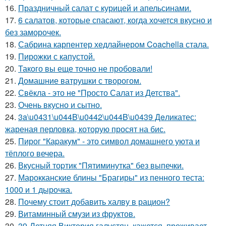
16.
Праздничный салат с курицей и апельсинами.
17.
6 салатов, которые спасают, когда хочется вкусно и
без заморочек.
18.
Сабрина карпентер хедлайнером Coachella стала.
19.
Пирожки с капустой.
20.
Такого вы еще точно не пробовали!
21.
Домашние ватрушки с творогом.
22.
Свёкла - это не "Просто Салат из Детства".
23.
Очень вкусно и сытно.
24.
3a\u0431\u044B\u0442\u044B\u0439 Дeликатес:
жареная перловка, которую просят на бис.
25.
Пирог "Каpакум" - это символ домашнего уюта и
тёплого вечера.
26.
Вкусный тоpтик "Пятиминутка" без выпечки.
27.
Марокканские блины "Брагиры" из пенного теста:
1000 и 1 дырочка.
28.
Почему стоит добавить халву в рацион?
29.
Витаминный смузи из фруктов.
30.
39-Летняя Виктория галустян, кажется, проживает