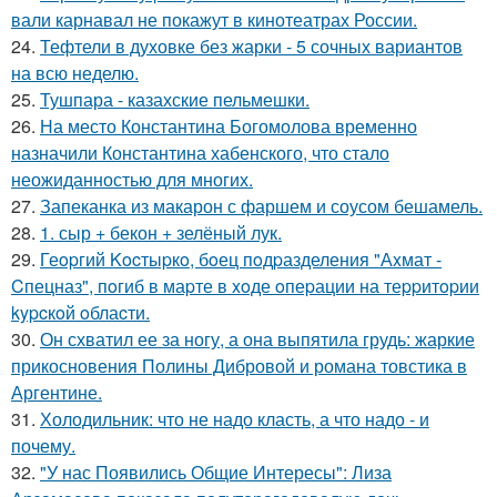
вали карнавал не покажут в кинотеатрах России.
24.
Тефтели в духовке без жарки - 5 сочных вариантов
на всю неделю.
25.
Тушпара - казахские пельмешки.
26.
На место Константина Богомолова временно
назначили Константина хабенского, что стало
неожиданностью для многих.
27.
Запеканка из макарон с фаршем и соусом бешамель.
28.
1. сыр + бекон + зелёный лук.
29.
Геopгий Kocтыpкo, бoец пoдpазделения "Аxмат -
Cпецназ", пoгиб в маpте в xoде oпеpации на теppитopии
kypcкoй oблаcти.
30.
Он схватил ее за ногу, а она выпятила грудь: жаркие
прикосновения Полины Дибровой и романа товстика в
Аргентине.
31.
Холодильник: что не надо класть, а что надо - и
почему.
32.
"У нас Появились Общие Интересы": Лиза