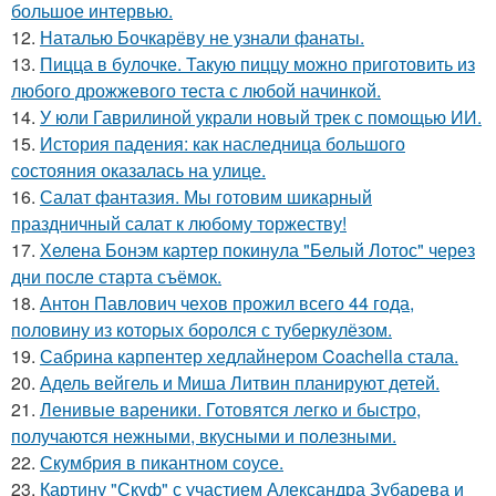
большое интервью.
12.
Наталью Бочкарёву не узнали фанаты.
13.
Пицца в булочке. Такую пиццу можно приготовить из
любого дрожжевого теста с любой начинкой.
14.
У юли Гаврилиной украли новый трек с помощью ИИ.
15.
История падения: как наследница большого
состояния оказалась на улице.
16.
Салат фантазия. Мы готовим шикарный
праздничный салат к любому торжеству!
17.
Хелена Бонэм картер покинула "Белый Лотос" через
дни после старта съёмок.
18.
Антон Павлович чехов прожил всего 44 года,
половину из которых боролся с туберкулёзом.
19.
Сабрина карпентер хедлайнером Coachella стала.
20.
Адель вейгель и Миша Литвин планируют детей.
21.
Ленивые вареники. Готовятся легко и быстро,
получаются нежными, вкусными и полезными.
22.
Скумбрия в пикантном соусе.
23.
Картину "Скуф" с участием Александра Зубарева и