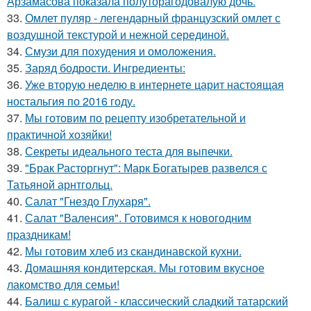
Арзамасова показала полуторагодовалую дочь.
33.
Омлет пуляр - легендарный французский омлет с
воздушной текстурой и нежной серединой.
34.
Смузи для похудения и омоложения.
35.
Заряд бодрости. Ингредиенты:
36.
Уже вторую неделю в интернете царит настоящая
ностальгия по 2016 году.
37.
Мы готовим по рецепту изобретательной и
практичной хозяйки!
38.
Секреты идеального теста для выпечки.
39.
"Брак Расторгнут": Марк Богатырев развелся с
Татьяной арнтгольц.
40.
Салат "Гнездо Глухаря".
41.
Салат "Валенсия". Готовимся к новогодним
пpаздникам!
42.
Мы готовим хлеб из скандинавской кухни.
43.
Домашняя кондитерская. Мы готовим вкусное
лакомство для семьи!
44.
Балиш с курагой - классический сладкий татарский