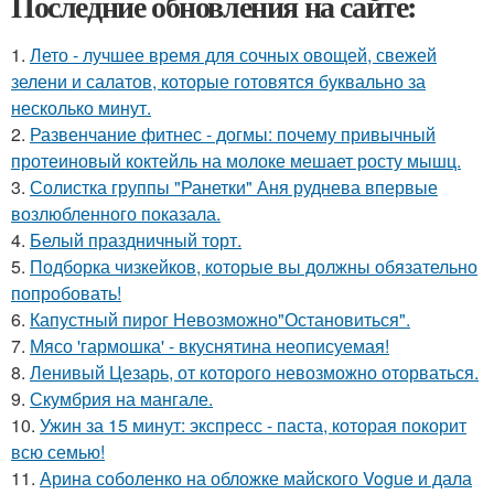
Последние обновления на сайте:
1.
Лето - лучшее время для сочных овощей, свежей
зелени и салатов, которые готовятся буквально за
несколько минут.
2.
Развенчание фитнес - догмы: почему привычный
протеиновый коктейль на молоке мешает росту мышц.
3.
Солистка группы "Ранетки" Аня руднева впервые
возлюбленного показала.
4.
Белый праздничный торт.
5.
Подборка чизкейков, которые вы должны обязательно
попробовать!
6.
Капустный пирог Невозможно"Остановиться".
7.
Мясо 'гармошка' - вкуснятина неописуемая!
8.
Ленивый Цезарь, от которого невозможно оторваться.
9.
Скумбрия на мангале.
10.
Ужин за 15 минут: экспресс - паста, которая покорит
всю семью!
11.
Арина соболенко на обложке майского Vogue и дала