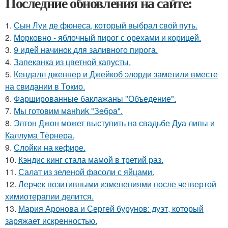
Последние обновления на сайте:
1.
Сын Луи де фюнеса, который выбрал свой путь.
2.
Морковно - яблочный пирог с орехами и корицей.
3.
9 идей начинок для заливного пирога.
4.
Запеканка из цветной капусты.
5.
Кендалл дженнер и Джейкоб элорди заметили вместе
на свидании в Токио.
6.
Фаршированные баклажаны "Объедение".
7.
Мы готовим мaнhиk "Зeбpa".
8.
Элтон Джон может выступить на свадьбе Дуа липы и
Каллума Тёрнера.
9.
Слойки на кефире.
10.
Кэндис кинг стала мамой в третий раз.
11.
Салат из зеленой фасоли с яйцами.
12.
Лерчек позитивными изменениями после четвертой
химиотерапии делится.
13.
Мария Аронова и Сергей бурунов: дуэт, который
заряжает искренностью.