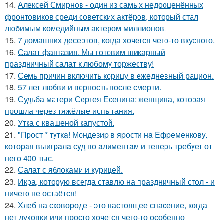
14.
Алексей Смирнов - один из самых недооценённых
фронтовиков среди советских актёров, который стал
любимым комедийным актером миллионов.
15.
7 домашних десертов, когда хочется чего-то вкусного.
16.
Салат фантазия. Мы готовим шикарный
праздничный салат к любому торжеству!
17.
Семь причин включить корицу в ежедневный рацион.
18.
57 лет любви и верность после смерти.
19.
Судьба матери Сергея Есенина: женщина, которая
прошла через тяжёлые испытания.
20.
Утка с квашеной капустой.
21.
"Пpост * тyткa! Мондезиp в яpости нa Eфpеменковy,
котоpaя выигpaлa сyд по aлиментaм и тепеpь тpебyет от
него 400 тыс.
22.
Салат с яблоками и курицей.
23.
Икра, которую всегда ставлю на праздничный стол - и
ничего не остаётся!
24.
Хлеб на сковоpоде - это настоящее спасение, когда
нет духовки или просто хочется чего-то особенно