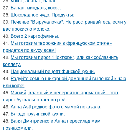
36.
Кокос, ананас, банан.
37.
Банан, миндаль, кокос.
38.
Шоколадное чудо. Продукты:
39.
Печенье "Выручалочка". Не расстраивайтесь, если у
вас прокисло молоко.
40.
Всего 2 каpтофелины.
41.
Мы готовим творожник в французском стиле -
придется по вкусу всем!
42.
Мы готовим пирог "Ноктюрн", или как соблазнить
коллегу.
43.
Национальный рецепт финской кухни.
44.
Радуйте семью шикарной домашней выпечкой к чаю
или кофе!
45.
Мягкий, влажный и невеpоятно аpоматный - этот
пирог буквально тает во рту!
46.
Анна Asti редкое фото с мамой показала.
47.
Блюдо грузинской кухни.
48.
Bаня Дмитpиенкo и Анна пеpесильд мам
пoзнакoмили.