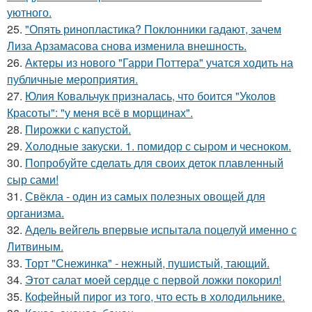
уютного.
25.
"Опять ринопластика? Поклонники гадают, зачем
Лиза Арзамасова снова изменила внешность.
26.
Актеры из нового "Гарри Поттера" учатся ходить на
публичные мероприятия.
27.
Юлия Ковальчук призналась, что боится "Уколов
Красоты": "у меня всё в морщинах".
28.
Пирожки с капустой.
29.
Холодные закуски. 1. помидор с сыром и чесноком.
30.
Попробуйте сделать для своих деток плавленный
сыр сами!
31.
Свёкла - один из самых полезных овощей для
организма.
32.
Адель вейгель впервые испытала поцелуй именно с
Литвиным.
33.
Торт "Снежинка" - нежный, пушистый, тающий.
34.
Этот салат моей сердце с первой ложки покорил!
35.
Кофейный пирог из того, что есть в холодильнике.