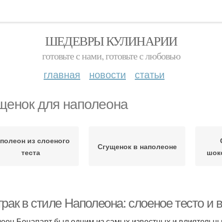
ШЕДЕВРЫ КУЛИНАРИИ
готовьте с нами, готовьте с любовью
главная
новости
статьи
щенок для наполеона
полеон из слоеного
Сгущенок в наполеоне
теста
шок
рак в стиле Наполеона: слоеное тесто и 
еон Бонапарт был одним из самых известных и влиятельных