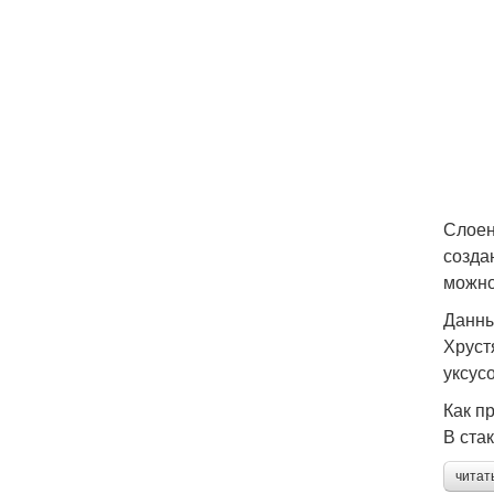
Слоен
созда
можно
Данны
Хруст
уксус
Как п
В ста
читат