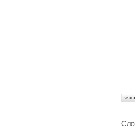
читат
Слоё