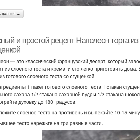
ь дальше →
ный и простой рецепт Наполеон торта из г
щенкой
еон — это классический французский десерт, который заво
т из слоёного теста и крема, и его легко приготовить дома.
из готового слоеного теста со сгущенкой.
нгредиенты 1 пакет готового слоеного теста 1 стакан сгущен
ьного сахара 1/2 стакана сахарной пудры 1/2 стакана шоко
огрейте духовку до 180 градусов.
зложите слоеное тесто на противень и выпекайте 10-15 мину
тывшее тесто нарежьте на три равные части.