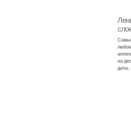
Лени
слое
Самый
любом
аппет
на де
даты,