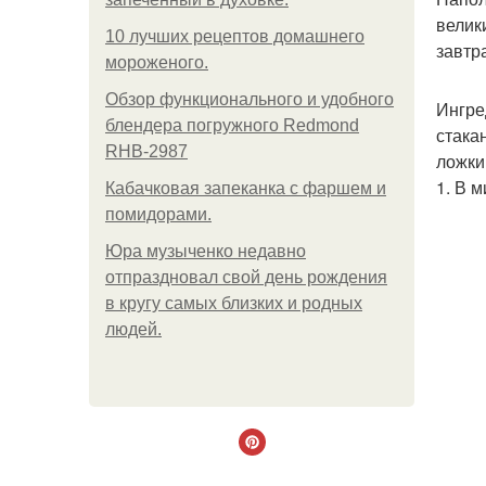
велик
10 лучших рецептов домашнего
завтр
мороженого.
Обзор функционального и удобного
Ингре
блендера погружного Redmond
стака
RHB-2987
ложки
1. В м
Кабачковая запеканка с фаршем и
помидорами.
Юра музыченко недавно
отпраздновал свой день рождения
в кругу самых близких и родных
людей.