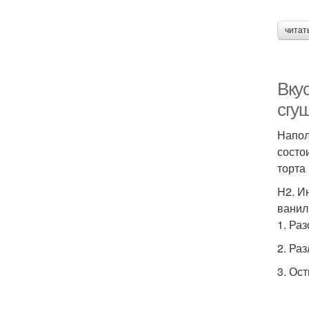
читат
Вкус
сгу
Напол
состои
торта 
H2. И
ванил
1. Раз
2. Ра
3. Ос