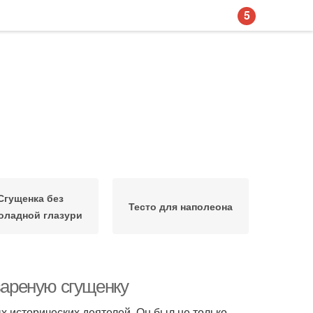
5
Сгущенка без
Тесто для наполеона
оладной глазури
вареную сгущенку
 исторических деятелей. Он был не только