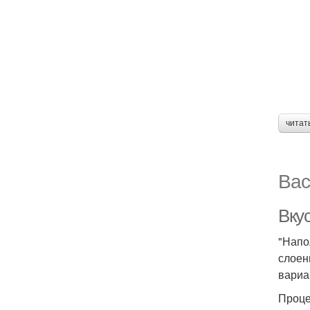
читат
Вас
Вку
"Напо
слоен
вариа
Проце