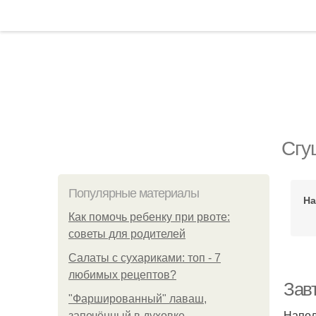
Сгу
Популярные материалы
На
Как помочь ребенку при рвоте:
советы для родителей
Салаты с сухариками: топ - 7
любимых рецептов?
Завт
"Фаршированный" лаваш,
Напол
запечённый в духовке.