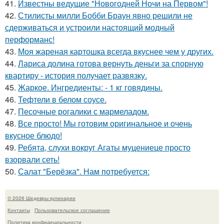
41.
Известны ведущие "Новогодней Ночи на Первом"!
42.
Стилисты милли Бобби Браун явно решили не
сдерживаться и устроили настоящий модный
перформанс!
43.
Моя жареная картошка всегда вкуснее чем у других.
44.
Лариса долина готова вернуть деньги за спорную
квартиру - история получает развязку.
45.
Жаркое. Ингредиенты: - 1 кг говядины.
46.
Тефтели в белом соусе.
47.
Песочные рогалики с мармеладом.
48.
Все просто! Мы готовим оригинальное и очень
вкусное блюдо!
49.
Ребята, слухи вокруг Агаты муцениеце просто
взорвали сеть!
50.
Салат "Берёзка". Нам потребуется:
© 2026 Шедевры кулинарии
Контакты
Пользовательское соглашение
Политика конфидециальности