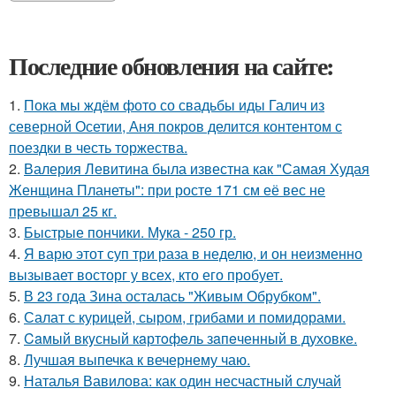
Последние обновления на сайте:
1.
Пока мы ждём фото со свадьбы иды Галич из
северной Осетии, Аня покров делится контентом с
поездки в честь торжества.
2.
Валерия Левитина была известна как "Самая Худая
Женщина Планеты": при росте 171 см её вес не
превышал 25 кг.
3.
Быстрые пончики. Мука - 250 гр.
4.
Я варю этот суп три раза в неделю, и он неизменно
вызывает восторг у всех, кто его пробует.
5.
В 23 года Зина осталась "Живым Обрубком".
6.
Салат с курицей, сыром, грибами и помидорами.
7.
Caмый вкyсный кaртoфeль зaпeченный в духовке.
8.
Лучшая выпечка к вечернему чаю.
9.
Наталья Вавилова: как один несчастный случай