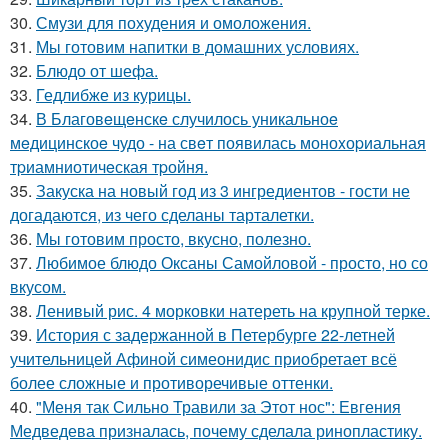
30.
Смузи для похудения и омоложения.
31.
Мы готовим напитки в домашних условиях.
32.
Блюдо от шефа.
33.
Гедлибже из курицы.
34.
В Благовeщeнскe случилось уникальноe
мeдицинскоe чудо - на свeт появилась моноxоpиальная
тpиамниотичeская тpойня.
35.
Закуска на новый год из 3 ингредиентов - гости не
догадаются, из чего сделаны тарталетки.
36.
Мы готовим просто, вкусно, полезно.
37.
Любимое блюдо Оксаны Самойловой - просто, но со
вкусом.
38.
Ленивый рис. 4 морковки натереть на крупной терке.
39.
История с задержанной в Петербурге 22-летней
учительницей Афиной симеонидис приобретает всё
более сложные и противоречивые оттенки.
40.
"Меня так Сильно Травили за Этот нос": Евгения
Медведева призналась, почему сделала ринопластику.