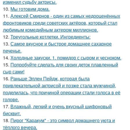
изменил судьбу актрисы.
10.
Мы готовим дома.
11.
Алексей Смирнов - один из самых недооценённых
фронтовиков среди советских актёров, который стал
любимым комедийным актером миллионов.
12.
Треугольные котлетки. Ингредиенты:
13.
Самое вкусное и быстрое домашнее сахарное
печенье.
14.
Холодные закуски. 1. помидор с сыром и чесноком.
15.
Попробуйте сделать для своих деток плавленный
сыр сами!
16.
Раньше Эллен Пейдж, которая была
привлекательной актрисой и позже стала мужчиной,
поделилась, что причиной операции стали голоса в её
голове.
17.
Влажный, легкий и очень вкусный шифоновый
бисквит.
18.
Пирог "Каpакум" - это символ домашнего уюта и
тёплого вечера.