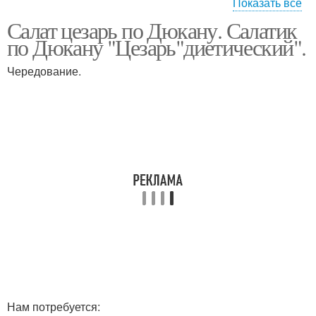
Показать все
Салат цезарь по Дюкану. Салатик
Диетические салаты
Салаты по дюкану
по Дюкану "Цезарь"диетический".
Чередование.
Салаты по диете
Салаты для сушки
Нам потребуется: