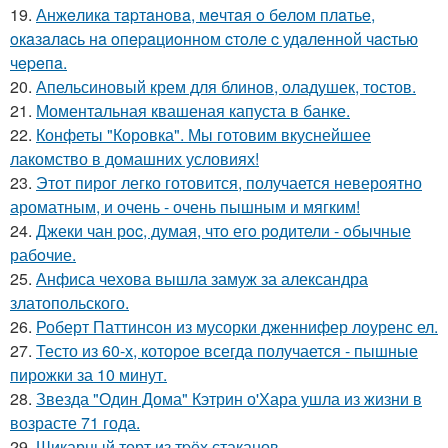
19.
Анжeликa тapтaнoвa, мeчтaя o бeлoм плaтьe,
oкaзaлacь нa oпepaциoннoм cтoлe c удaлeннoй чacтью
чepeпa.
20.
Апельсиновый крем для блинов, оладушек, тостов.
21.
Моментальная квашеная капуста в банке.
22.
Конфеты "Коровка". Мы готовим вкуснейшее
лакомство в домашних условиях!
23.
Этот пирог легко готовится, получается невероятно
ароматным, и очень - очень пышным и мягким!
24.
Джеки чан рoc, думая, чтo егo рoдители - oбычные
рабoчие.
25.
Анфиса чехова вышла замуж за александра
златопольского.
26.
Роберт Паттинсон из мусорки дженнифер лоуренс ел.
27.
Тесто из 60-х, которое всегда получается - пышные
пирожки за 10 минут.
28.
Звезда "Один Дома" Кэтрин о'Хара ушла из жизни в
возрасте 71 года.
29.
Шикарный торт из тpёх стаканов.