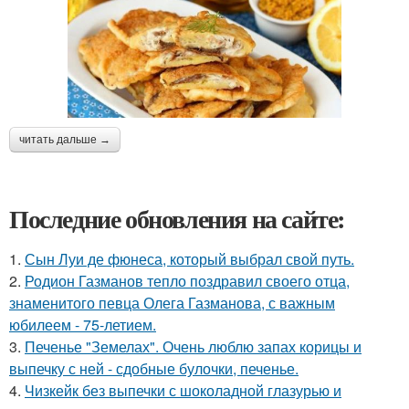
читать дальше →
Последние обновления на сайте:
1.
Сын Луи де фюнеса, который выбрал свой путь.
2.
Родион Газманов тепло поздравил своего отца,
знаменитого певца Олега Газманова, с важным
юбилеем - 75-летием.
3.
Печенье "Земелах". Очень люблю запах корицы и
выпечку с ней - сдобные булочки, печенье.
4.
Чизкейк без выпечки с шоколадной глазурью и