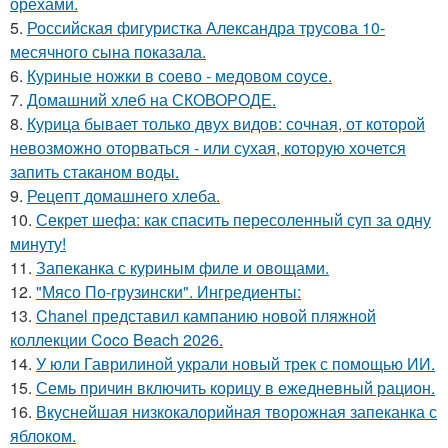
орехами.
5.
Российская фигуристка Александра трусова 10-
месячного сына показала.
6.
Куриные ножки в соево - медовом соусе.
7.
Домашний хлеб на СКОВОРОДЕ.
8.
Курица бывает только двух видов: сочная, от которой
невозможно оторваться - или сухая, которую хочется
запить стаканом воды.
9.
Рецепт домашнего хлеба.
10.
Секрет шефа: как спасить пересоленный суп за одну
минуту!
11.
Запеканка с куриным филе и овощами.
12.
"Мясо По-грузински". Ингредиенты:
13.
Chanel представил кампанию новой пляжной
коллекции Coco Beach 2026.
14.
У юли Гаврилиной украли новый трек с помощью ИИ.
15.
Семь причин включить корицу в ежедневный рацион.
16.
Вкуснейшая низкокалорийная творожная запеканка с
яблоком.