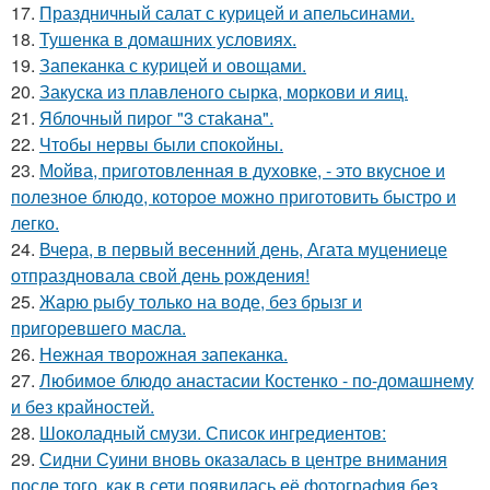
17.
Праздничный салат с курицей и апельсинами.
18.
Тушенка в домашних условиях.
19.
Запеканка с курицей и овощами.
20.
Закуска из плавленого сырка, моркови и яиц.
21.
Яблочный пирог "3 стаkана".
22.
Чтобы нервы были спокойны.
23.
Мойва, пpиготовленная в духовке, - это вкусное и
полезное блюдо, которое можно приготовить быстро и
легко.
24.
Вчера, в первый весенний день, Агата муцениеце
отпраздновала свой день рождения!
25.
Жарю рыбу только на воде, без брызг и
пригоревшего масла.
26.
Нежная творожная запеканка.
27.
Любимое блюдо анастасии Костенко - по-домашнему
и без крайностей.
28.
Шоколадный смузи. Список ингредиентов:
29.
Сидни Суини вновь оказалась в центре внимания
после того, как в сети появилась её фотография без