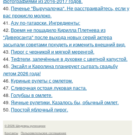
фотографиями из 2016-2017 годов.
40.
Печенье "Выручалочка". Не расстраивайтесь, если у
вас прокисло молоко.
41.
Азу по-татарски. Ингредиенты:
42.
Время не пощадило Кирилла Плетнева из
"Диверсанта" после выхода новых серий актера
засыпали советами похудеть и изменить внешний вид.
43.
Пирог с черникой и мягкой меренгой.
44.
Тефтели, запечённые в духовке с цветной капустой.
45.
Эксайл и Каролина планируют сыграть свадьбу
летом 2026 года!
46.
Куриные рулеты с омлетом.
47.
Сливочная острая луковая паста.
48.
Голубцы в омлете.
49.
Яичные рулетики. Казалось бы, обычный омлет.
50.
Простой яблочный пирог.
© 2026 Шедевры кулинарии
Контакты
Пользовательское соглашение