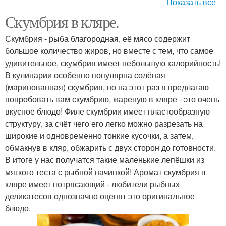
Показать все
Скумбрия в кляре.
Кляр для скумбрии
Скумбрия - рыба благородная, её мясо содержит
большое количество жиров, но вместе с тем, что самое
удивительное, скумбрия имеет небольшую калорийность!
В кулинарии особенно популярна солёная
(маринованная) скумбрия, но на этот раз я предлагаю
попробовать вам скумбрию, жареную в кляре - это очень
вкусное блюдо! Филе скумбрии имеет пластообразную
структуру, за счёт чего его легко можно разрезать на
широкие и одновременно тонкие кусочки, а затем,
обмакнув в кляр, обжарить с двух сторон до готовности.
В итоге у нас получатся такие маленькие лепёшки из
мягкого теста с рыбной начинкой! Аромат скумбрия в
кляре имеет потрясающий - любители рыбных
деликатесов однозначно оценят это оригинальное
блюдо.