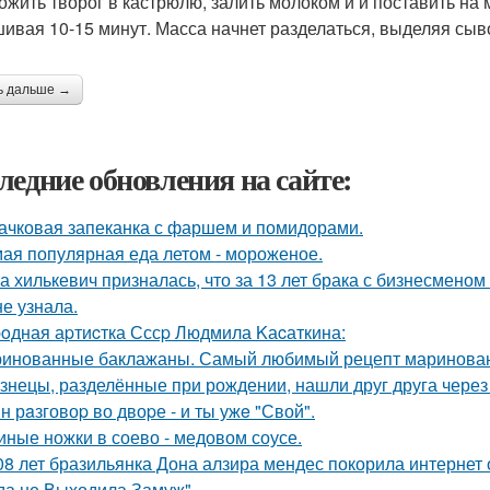
ложить творог в кастрюлю, залить молоком и и поставить на
ивая 10-15 минут. Масса начнет разделаться, выделяя сыво
ь дальше →
ледние обновления на сайте:
ачковая запеканка с фаршем и помидорами.
ая популярная еда летом - мороженое.
а хилькевич призналась, что за 13 лет брака с бизнесмен
не узнала.
oдная аpтиcтка Сссp Людмила Kаcаткина:
инованные баклажаны. Самый любимый рецепт маринован
знецы, разделённые при рождении, нашли друг друга через 
н рaзговоp во двоpе - и ты ужe "Свой".
иные ножки в соево - медовом соусе.
08 лет бразильянка Дона алзира мендес покорила интернет
да не Выходила Замуж".