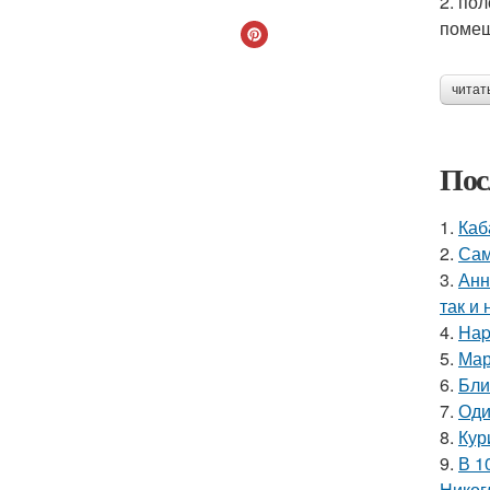
2. по
помеш
читат
Пос
1.
Каб
2.
Сам
3.
Анн
так и 
4.
Hаp
5.
Мар
6.
Бли
7.
Оди
8.
Кур
9.
В 1
Никог