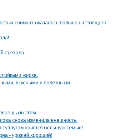
ростых снимках оказалось больше настоящего
ола!
й съехала.
ослойками жирка.
жными, вкусными и полезными.
еваешь об этом.
асова снова изменила внешность.
им супругом хочется большую семью!
рна - урожай хороший!