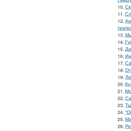
10.
Ск
11.
Сл
12.
Ан
театр
13.
Мы
14.
Гу
15.
Да
16.
Ин
17.
Са
18.
От
19.
Ле
20.
Ку
21.
Мо
22.
Са
23.
Ты
24.
"О
25.
Ма
26.
Ре