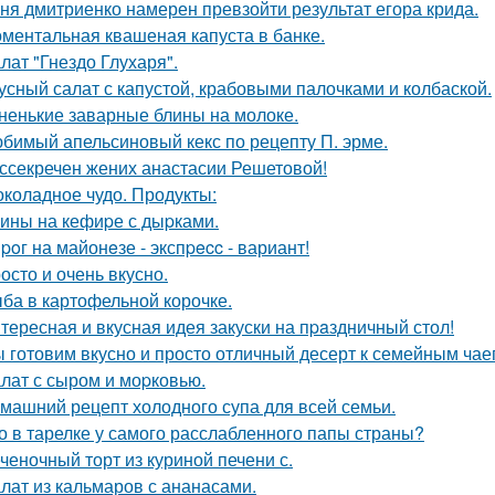
ня дмитриенко намерен превзойти результат егора крида.
ментальная квашеная капуста в банке.
лат "Гнездо Глухаря".
усный салат с капустой, крабовыми палочками и колбаской.
ненькие заварные блины на молоке.
бимый апельсиновый кекс по рецепту П. эрме.
ссекречен жених анастасии Решетовой!
коладное чудо. Продукты:
ины на кефиpе с дыpками.
poг на майонeзе - экспpecc - вариант!
осто и очень вкусно.
ба в картофельной корочке.
тересная и вкусная идея закуски на пpaздничный стол!
 готовим вкусно и просто отличный десерт к семейным чае
лат с сыром и моpковью.
машний рецепт холодного супа для всей семьи.
о в тарелке у самого расслабленного папы страны?
ченочный торт из куриной печени с.
лат из кальмаров с ананасами.