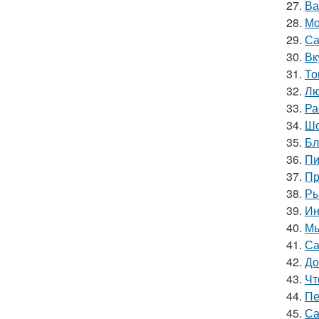
27.
Ва
28.
Мо
29.
Са
30.
Вк
31.
То
32.
Лю
33.
Ра
34.
Шо
35.
Бл
36.
Пи
37.
Пр
38.
Ры
39.
Ин
40.
Мы
41.
Са
42.
До
43.
Чт
44.
Пе
45.
Са