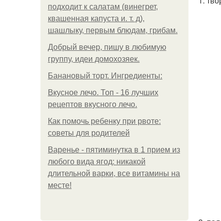
1. тв
подходит к салатам (винегрет,
квашенная капуста и. т. д),
шашлыку, первым блюдам, грибам.
Добрый вечер, пишу в любимую
группу, идеи домохозяек.
Банановый торт. Ингредиенты:
Вкусное лечо. Топ - 16 лучших
рецептов вкусного лечо.
Как помочь ребенку при рвоте:
советы для родителей
Варенье - пятиминутка в 1 прием из
любого вида ягод: никакой
длительной варки, все витамины на
месте!