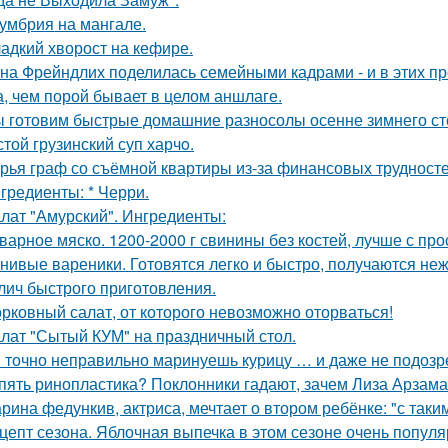
умбрия на мангале.
адкий хворост на кефире.
на Фрейндлих поделилась семейными кадрами - и в этих п
а, чем порой бывает в целом аншлаге.
 готовим быстрые домашние разносолы осенне зимнего ст
стой грузинский суп харчo.
рья граф со съёмной квартиры из-за финансовых трудносте
гредиенты: * Черри.
лат "Амурский". Ингредиенты:
варное мяско. 1200-2000 г свинины без костей, лучше с пр
нивые вареники. Готовятся легко и быстро, получаются не
лич быстрого приготовления.
рковный салат, от которого невозможно оторваться!
лат "Сытый КУМ" на праздничный стол.
 точно неправильно маринуешь курицу … и даже не подозр
пять ринопластика? Поклонники гадают, зачем Лиза Арзам
рина федункив, актриса, мечтает о втором ребёнке: "с так
цепт сезона. Яблочная выпечка в этом сезоне очень популя