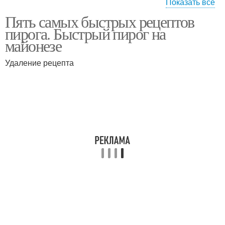
Показать все
Пять самых быстрых рецептов
Пирог в виде
Лимонный пирог
пирога. Быстрый пирог на
майонезе
Удаление рецепта
Пирог на кефире
Пирог с апельсинами
Бюджетный пирог
Осетинские пироги