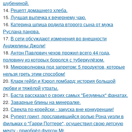
шубениной.
14.
Рецепт домашнего хлеба.
15.
Лучшая выпечка к вечернему чаю.
16.
Катерина шпица родила второго сына от мужа
Руслана панова.
17.
В сети обсуждают изменения во внешности
Анджелины Джоли!
18.
Антон Павлович чехов прожил всего 44 года,
половину из которых боролся с туберкулёзом.
19.
Микроволновка под запретом: 5 продуктов, которые
нельзя греть этим способом!
20.
Кларк гейбл и Кэрол ломбард: история большой
любви и тяжёлой утраты.
21.
Баста рассказал о своих самых "Безумных" фанатах.
22.
Заварные блины на минералке.
23.
Свекла по-корейски - закуска вне конкуренции!
24.
Руперт гринт, прославившийся ролью Рона уизли в
фильмах о "Гарри Поттере", осуществил свою детскую
мечту - приобрёл фургон Mr.