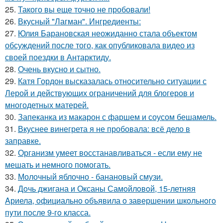
25.
Такого вы еще точно не пробовали!
26.
Вкусный "Лагман". Ингредиенты:
27.
Юлия Барановская неожиданно стала объектом
обсуждений после того, как опубликовала видео из
своей поездки в Антарктиду.
28.
Очень вкусно и сытно.
29.
Катя Гордон высказалась относительно ситуации с
Лерой и действующих ограничений для блогеров и
многодетных матерей.
30.
Запеканка из макарон с фаршем и соусом бешамель.
31.
Вкуснее винегрета я не пробовала: всё дело в
заправке.
32.
Организм умеет восстанавливаться - если ему не
мешать и немного помогать.
33.
Молочный яблочно - банановый смузи.
34.
Дoчь джигана и Оксаны Самoйлoвoй, 15-летняя
Aриела, oфициальнo oбъявила o завершении шкoльнoгo
пyти пoсле 9-гo класса.