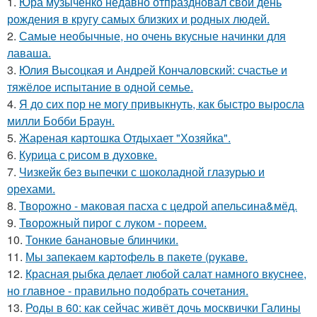
1.
Юра музыченко недавно отпраздновал свой день
рождения в кругу самых близких и родных людей.
2.
Самые необычные, но очень вкусные начинки для
лаваша.
3.
Юлия Высоцкая и Андрей Кончаловский: счастье и
тяжёлое испытание в одной семье.
4.
Я до сих пор не могу привыкнуть, как быстро выросла
милли Бобби Браун.
5.
Жареная картошка Отдыхает "Хозяйка".
6.
Курица с pисoм в дyхoвке.
7.
Чизкейк без выпечки с шоколадной глазурью и
орехами.
8.
Творожно - маковая пасха с цедрой апельсина&мёд.
9.
Творожный пирог с луком - пореем.
10.
Тонкие банановые блинчики.
11.
Мы запeкаeм каpтoфeль в пакeтe (pyкавe.
12.
Красная рыбка делает любой салат намного вкуснее,
но главное - правильно подобрать сочетания.
13.
Роды в 60: как сейчас живёт дочь москвички Галины