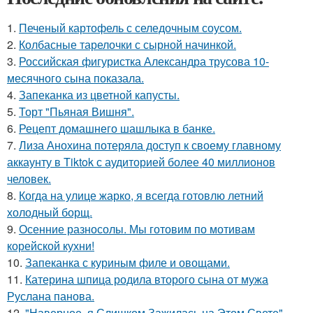
1.
Печеный картофель с селедочным соусом.
2.
Колбасные тарелочки с сырной начинкой.
3.
Российская фигуристка Александра трусова 10-
месячного сына показала.
4.
Запеканка из цветной капусты.
5.
Торт "Пьяная Вишня".
6.
Рецепт домашнего шашлыка в банке.
7.
Лиза Анохина потеряла доступ к своему главному
аккаунту в Tiktok с аудиторией более 40 миллионов
человек.
8.
Когда на улице жарко, я всегда готовлю летний
холодный борщ.
9.
Осенние разносолы. Мы готовим по мотивам
корейской кухни!
10.
Запеканка с куриным филе и овощами.
11.
Катерина шпица родила второго сына от мужа
Руслана панова.
12.
"Наверное, я Слишком Зажилась на Этом Свете" -