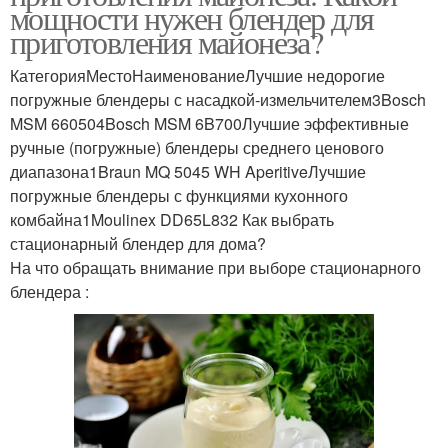
мощности нужен блендер для
приготовления майонеза?
КатегорияМестоНаименованиеЛучшие недорогие
погружные блендеры с насадкой-измельчителем3Bosch
MSM 660504Bosch MSM 6B700Лучшие эффективные
ручные (погружные) блендеры среднего ценового
диапазона1Braun MQ 5045 WH AperitiveЛучшие
погружные блендеры с функциями кухонного
комбайна1Moulinex DD65L832 Как выбрать
стационарный блендер для дома?
На что обращать внимание при выборе стационарного
блендера :