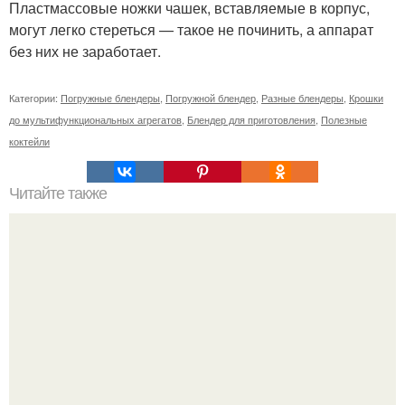
Пластмассовые ножки чашек, вставляемые в корпус,
могут легко стереться — такое не починить, а аппарат
без них не заработает.
Категории:
Погружные блендеры
,
Погружной блендер
,
Разные блендеры
,
Крошки
до мультифункциональных агрегатов
,
Блендер для приготовления
,
Полезные
коктейли
Читайте также
Рецепт профитроли. Замечательное заварное тесто для
эклеров и профитролей по рецепту Ирины Хлебниковой.