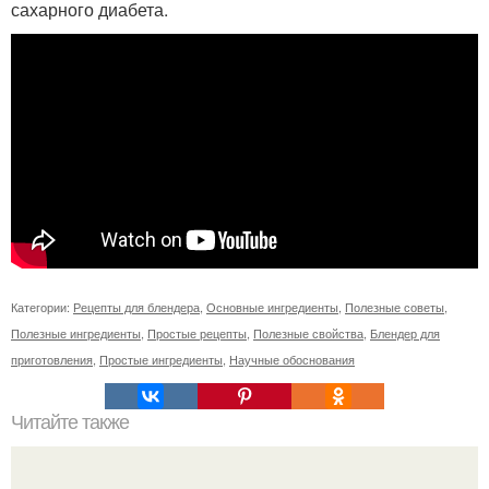
сахарного диабета.
Категории:
Рецепты для блендера
,
Основные ингредиенты
,
Полезные советы
,
Полезные ингредиенты
,
Простые рецепты
,
Полезные свойства
,
Блендер для
приготовления
,
Простые ингредиенты
,
Научные обоснования
Читайте также