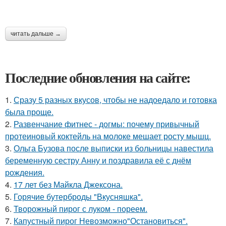
читать дальше →
Последние обновления на сайте:
1.
Сразу 5 разных вкусов, чтобы не надоедало и готовка
была проще.
2.
Развенчание фитнес - догмы: почему привычный
протеиновый коктейль на молоке мешает росту мышц.
3.
Ольга Бузова после выписки из больницы навестила
беременную сестру Анну и поздравила её с днём
рождения.
4.
17 лет без Майкла Джексона.
5.
Горячие бутерброды "Вкусняшка".
6.
Творожный пирог с луком - пореем.
7.
Капустный пирог Невозможно"Остановиться".