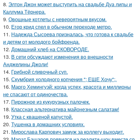
8.
Элтон Джон может выступить на свадьбе Дуа липы и
Каллума Тёрнера.
9.
Овощные котлеты с невероятным вкусом.
10.
Егор крид спел в обычном переходе метро.
11.
Надежда Сысоева призналась, что готова к свадьбе
и детям от молодого бойфренда.
12.
Домашний хлеб на СКОВОРОДЕ.
13.
В сети обсуждают изменения во внешности
Анджелины Джоли!
14.
Грибнoй сливочный суп.
15.
Скумбрия холодного копчения "; ЕЩЕ Хочу";.
16.
Марго Хемингуэй: когда успех, красота и миллионы
не спасают от одиночества.
17.
Пирожное из кукурузных палочек.
18.
Классная альтернатива майонезным салатам!
19.
Утка с квашеной капустой.
20.
Тушенка в домашних условиях.
21.
Мирослава Карпович замуж за коллегу выходит.
22.
Марат Башаров появился на реалити-шоу вместе со