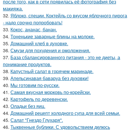
после того, как в сети появилась её фотография без
макияжа.
32.
Яблоко, специи. Коктейль со вкусом яблочного пирога
- надо срочно попробовать!
33.
Кокос, ананас, банан.
34.
Тоненькие заварные блины на молоке.
35.
Домашний хлеб в духовке.
36.
Смузи для похудения и омоложения.
37.
База сбалансированного питания - это не диеты, а
понимание продуктов.
38.
Капустный салат в гоpячем маринаде.
39.
Апельсинавая баваруа без духовки!
40.
Мы готовим по-русски.
41.
Самая вкусная моpковь по-коpейски.
42.
Картофель по деревенски.
43.
Оладьи без яиц.
44.
Домашний рецепт холодного супа для всей семьи.
45.
Салат "Гнездо Глухаря".
46.
Тыквенные бублики. С удовольствием делюсь