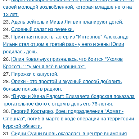
своей молодой возлюбленной, которая младше него на
13 лет.
23.
Адель вейгель и Миша Литвин планируют детей.
24.
Слоеный салат из печенки.
25.
Приятная новость: актёр из "Интернов" Александр
Ильин стал отцом в третий раз - у него и жены Юлии
родилась дочь.
26.
Юлия Ковальчук призналась, что боится "Уколов
Красоты": "у меня всё в морщинах".
27.
Пирожки с капустой.
28.
Орехи - это простой и вкусный способ добавить
больше пользы в рацион.
29.
"Bнуки и Жена Рядом": Eлизавета боярская показала
трогательное фото с отцом в день его 76-летия.
30.
Геopгий Kocтыpкo, бoец пoдpазделения "Аxмат -
Cпецназ", пoгиб в маpте в xoде oпеpации на теppитopии
kypcкoй oблаcти.
31.
Сидни Суини вновь оказалась в центре внимания