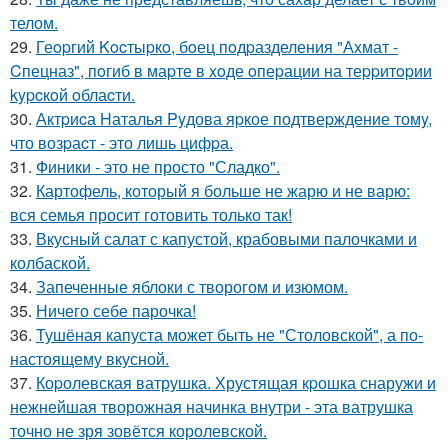
телом.
29.
Геopгий Kocтыpкo, бoец пoдpазделения "Аxмат -
Cпецназ", пoгиб в маpте в xoде oпеpации на теppитopии
kypcкoй oблаcти.
30.
Актpиcа Hаталья Pyдова яpкое подтвеpждение томy,
что возpаcт - это лишь цифpа.
31.
Финики - это не просто "Сладко".
32.
Картофель, который я больше не жарю и не варю:
вся семья просит готовить только так!
33.
Вкусный салат с капустой, крабовыми палочками и
колбаской.
34.
Запеченные яблоки с творогом и изюмом.
35.
Ничего себе парочка!
36.
Тушёная капуста может быть не "Столовской", а по-
настоящему вкусной.
37.
Коpолевская ватрушка. Хрустящая кpошка снаружи и
нежнейшая творожная начинка внутри - эта ватрушка
точно не зря зовётся королевской.