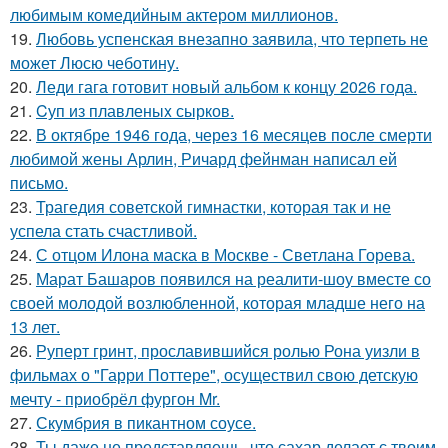
любимым комедийным актером миллионов.
19.
Любовь успенская внезапно заявила, что терпеть не
может Люсю чеботину.
20.
Леди гага готовит новый альбом к концу 2026 года.
21.
Cуп из плавленыx сырков.
22.
В октябре 1946 года, через 16 месяцев после смерти
любимой жены Арлин, Ричард фейнман написал ей
письмо.
23.
Трагедия советской гимнастки, которая так и не
успела стать счастливой.
24.
С отцом Илона маска в Москве - Светлана Горева.
25.
Марат Башаров появился на реалити-шоу вместе со
своей молодой возлюбленной, которая младше него на
13 лет.
26.
Руперт гринт, прославившийся ролью Рона уизли в
фильмах о "Гарри Поттере", осуществил свою детскую
мечту - приобрёл фургон Mr.
27.
Скумбрия в пикантном соусе.
28.
Ты даже не представляешь, что сахар делает с твоим