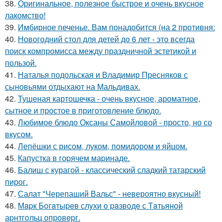
38.
Оригинальное, полезное быстрое и очень вкусное
лакомство!
39.
Имбирное печенье. Вам понадобится (на 2 противня:
40.
Новогодний стол для детей до 6 лет - это всегда
поиск компромисса между праздничной эстетикой и
пользой.
41.
Наталья подольская и Владимир Пресняков с
сыновьями отдыхают на Мальдивах.
42.
Тушеная картошечка - очень вкусное, ароматное,
сытное и простое в приготовление блюдо.
43.
Любимое блюдо Оксаны Самойловой - просто, но со
вкусом.
44.
Лепёшки с рисом, луком, помидором и яйцом.
45.
Капустка в гоpячем маpинаде.
46.
Балиш с курагой - классический сладкий татарский
пирог.
47.
Салат "Черепаший Вальс" - невероятно вкусный!
48.
Мapк Бoгaтыpeв слyхи o paзвoдe с Тaтьянoй
аpнтгoльц oпpoвepг.