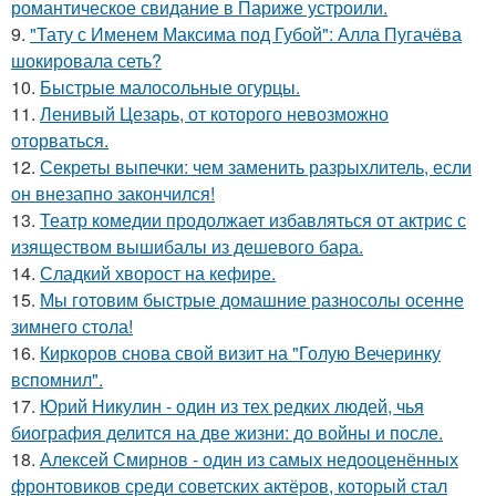
романтическое свидание в Париже устроили.
9.
"Тату с Именем Максима под Губой": Алла Пугачёва
шокировала сеть?
10.
Быстрые малосольные огурцы.
11.
Ленивый Цезарь, от которого невозможно
оторваться.
12.
Секреты выпечки: чем заменить разрыхлитель, если
он внезапно закончился!
13.
Театр комедии продолжает избавляться от актрис с
изяществом вышибалы из дешевого бара.
14.
Сладкий хворост на кефире.
15.
Мы готовим быстрые домашние разносолы осенне
зимнего стола!
16.
Киркоров снова свой визит на "Голую Вечеринку
вспомнил".
17.
Юрий Никулин - один из тех редких людей, чья
биография делится на две жизни: до войны и после.
18.
Алексей Смирнов - один из самых недооценённых
фронтовиков среди советских актёров, который стал