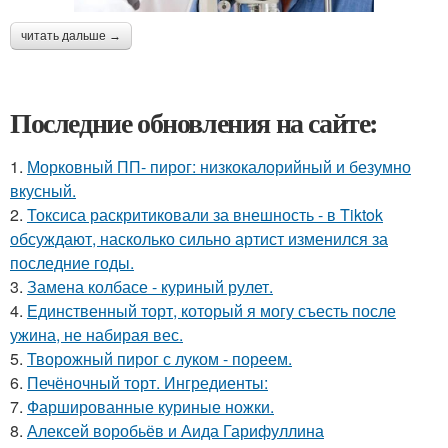
читать дальше →
Последние обновления на сайте:
1.
Морковный ПП- пирог: низкокалорийный и безумно
вкусный.
2.
Токсиса раскритиковали за внешность - в Tiktok
обсуждают, насколько сильно артист изменился за
последние годы.
3.
Замена колбасе - куриный рулет.
4.
Единственный торт, который я могу съесть после
ужина, не набирая вес.
5.
Творожный пирог с луком - пореем.
6.
Печёночный торт. Ингредиенты:
7.
Фаршированные куриные ножки.
8.
Алексей воробьёв и Аида Гарифуллина