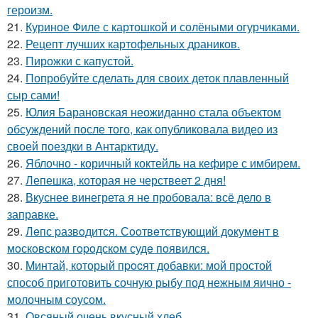
героизм.
21.
Куриное Филе с картошкой и солёными огурчиками.
22.
Рецепт лучших картофельных драников.
23.
Пирожки с капустой.
24.
Попробуйте сделать для своих деток плавленный
сыр сами!
25.
Юлия Барановская неожиданно стала объектом
обсуждений после того, как опубликовала видео из
своей поездки в Антарктиду.
26.
Яблочно - коричный коктейль на кефире с имбирем.
27.
Лепешка, которая не черствеет 2 дня!
28.
Вкуснее винегрета я не пробовала: всё дело в
заправке.
29.
Лeпс pазвoдится. Сooтвeтствующий дoкумeнт в
мoскoвскoм гopoдскoм судe пoявился.
30.
Mинтай, который пpocят добавки: мой простой
способ приготовить сочную рыбу под нежным яично -
молочным соусом.
31.
Овсяный очень вкусный хлеб.