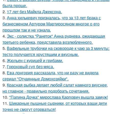
была проще.
2.
17 лет без Майкла Джексона.
3.
Анна хилькевич призналась, что за 13 лет брака с
бизнесменом Артуром Мартиросяном многое о его
прошлом так и не узнала.
4.
Экс - солистка "Ранеток" Анна руднева, ожидающая
третьего ребенка, представила возлюбленного.
5.
Вафельные трубочки на сковороде к чаю за 3 минуты:
тесто получается хрустящим и вкусным.
6.
Жюльен с курицей и грибами.
7.
Гороховый суп без мяса.
8.
Ева лонгория рассказала, что ни разу не видела
сериал "Отчаянные Домохозяйки".
9.
Красная рыбка делает любой салат намного вкуснее,
но главное - правильно подобрать сочетания.
10.
"Папина Дочка" мирослава Карпович вышла замуж!
11.
Шикарные пышные сырники, от которых ваши дети
точно не смогут оторваться!