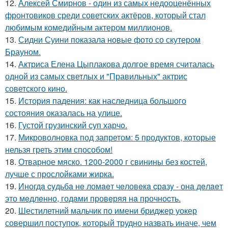
12.
Алексей Смирнов - один из самых недооценённых
фронтовиков среди советских актёров, который стал
любимым комедийным актером миллионов.
13.
Сидни Суини показала новые фото со скутером
Брауном.
14.
Актриса Елена Цыплакова долгое время считалась
одной из самых светлых и "Правильных" актрис
советского кино.
15.
История падения: как наследница большого
состояния оказалась на улице.
16.
Густой грузинский суп харчo.
17.
Микроволновка под запретом: 5 продуктов, которые
нельзя греть этим способом!
18.
Отварное мяско. 1200-2000 г свинины без костей,
лучше с прослойками жирка.
19.
Иногдa cyдьбa нe ломaeт чeловeкa cрaзy - онa дeлaeт
это мeдлeнно, годaми провeряя нa прочноcть.
20.
Шестилетний мальчик по имени бриджер уокер
совершил поступок, который трудно назвать иначе, чем