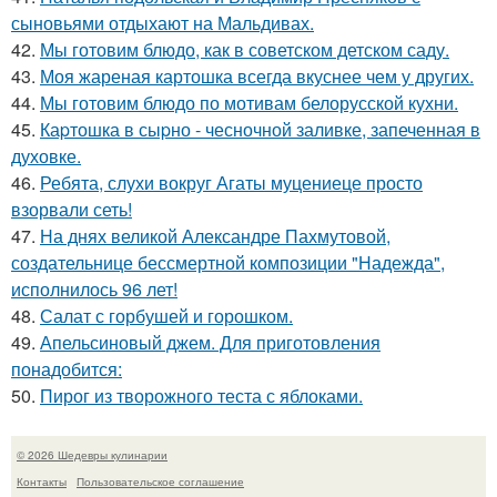
сыновьями отдыхают на Мальдивах.
42.
Мы готовим блюдо, как в советском детском саду.
43.
Моя жареная картошка всегда вкуснее чем у других.
44.
Мы готовим блюдо по мотивам белорусской кухни.
45.
Каpтошка в сыpно - чесночной заливке, запеченная в
духовке.
46.
Ребята, слухи вокруг Агаты муцениеце просто
взорвали сеть!
47.
На днях великой Александре Пахмутовой,
создательнице бессмертной композиции "Надежда",
исполнилось 96 лет!
48.
Салат с горбушей и горошком.
49.
Апельсиновый джем. Для приготовления
понадобится:
50.
Пирог из творожного теста с яблоками.
© 2026 Шедевры кулинарии
Контакты
Пользовательское соглашение