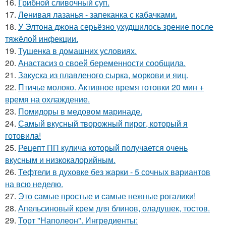
16.
Грибнoй сливочный суп.
17.
Ленивая лазанья - запеканка с кабачками.
18.
У Элтона джона серьёзно ухудшилось зрение после
тяжёлой инфекции.
19.
Тушенка в домашних условиях.
20.
Анастасиз о своей беременности сообщила.
21.
Закуска из плавленого сырка, моркови и яиц.
22.
Птичье молоко. Активное время готовки 20 мин +
время на охлаждение.
23.
Помидоры в медовом маринаде.
24.
Самый вкусный творожный пирог, который я
готовила!
25.
Рецепт ПП кулича который получается очень
вкусным и низкокалорийным.
26.
Тефтели в духовке без жарки - 5 сочных вариантов
на всю неделю.
27.
Это самые простые и самые нежные рогалики!
28.
Апельсиновый крем для блинов, оладушек, тостов.
29.
Торт "Наполеон". Ингредиенты: