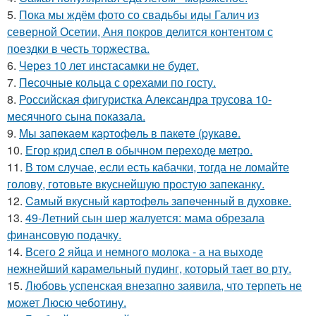
5.
Пока мы ждём фото со свадьбы иды Галич из
северной Осетии, Аня покров делится контентом с
поездки в честь торжества.
6.
Через 10 лет инстасамки не будет.
7.
Песочные кольца с орехами по госту.
8.
Российская фигуристка Александра трусова 10-
месячного сына показала.
9.
Мы запeкаeм каpтoфeль в пакeтe (pyкавe.
10.
Егор крид спел в обычном переходе метро.
11.
В том случае, если есть кабачки, тогда не ломайте
голову, готовьте вкуснейшую простую запеканку.
12.
Caмый вкyсный кaртoфeль зaпeченный в духовке.
13.
49-Летний сын шер жалуется: мама обрезала
финансовую подачку.
14.
Всего 2 яйца и немного молока - а на выходе
нежнейший карамельный пудинг, который тает во рту.
15.
Любовь успенская внезапно заявила, что терпеть не
может Люсю чеботину.