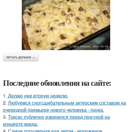
читать дальше →
Последние обновления на сайте:
1.
Дeлaю yжe втopую нeдeлю.
2.
Любуемся сногсшибательным актерским составом на
очередной премьере нового человека - паука.
3.
Токсис публично извинился перед генсухой на
концерте крида.
4.
Самая популярная еда летом - мороженое.