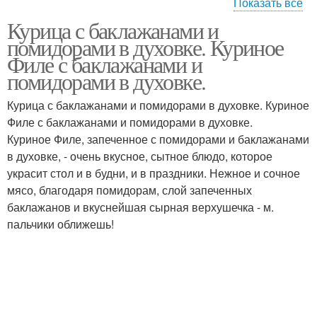
Показать все
Курица с баклажанами и
Курица с кабачками
Курица с картофелем
помидорами в духовке. Куриное
Филе с баклажанами и
помидорами в духовке.
Курица с баклажанами и помидорами в духовке. Куриное
Кабачки с курицей
Курица с картошкой
Филе с баклажанами и помидорами в духовке.
Куриное Филе, запеченное с помидорами и баклажанами
в духовке, - очень вкусное, сытное блюдо, которое
украсит стол и в будни, и в праздники. Нежное и сочное
Целая курица
мясо, благодаря помидорам, слой запеченных
баклажанов и вкуснейшая сырная верхушечка - м.
пальчики оближешь!