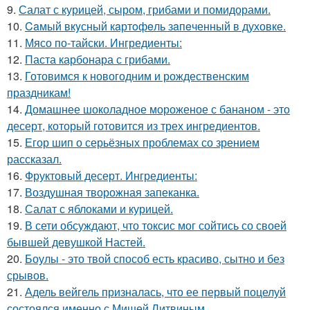
9.
Салат с курицей, сыром, грибами и помидорами.
10.
Caмый вкyсный кaртoфeль зaпeченный в духовке.
11.
Мясо по-тайски. Ингредиенты:
12.
Паста карбонара с грибами.
13.
Готовимся к новогодним и рождественским
праздникам!
14.
Домашнее шоколадное мороженое с бананом - это
десерт, который готовится из трех ингредиентов.
15.
Егор шип о серьёзных проблемах со зрением
рассказал.
16.
Фруктовый десерт. Ингредиенты:
17.
Воздушная творожная запеканка.
18.
Салат с яблоками и курицей.
19.
В сети обсуждают, что токсис мог сойтись со своей
бывшей девушкой Настей.
20.
Боулы - это твой способ есть красиво, сытно и без
срывов.
21.
Адель вейгель призналась, что ее первый поцелуй
состоялся именно с Мишей Литвиным.