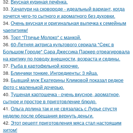
32.
Вкусная куриная печёнка.
33.
Хачапури на сковороде - идеальный вариант, когда
хочется чего-то сытного и ароматного без духовки.
34.
Очень вкусная и оригинальная выпечка к семейным
чаепитиям!
35.
Торт "Птичье Молоко" с манкой.
36.
60-Лeтняя актриса культового сeриала "Ceкс в
Большом Городe" Cара Джeссика Паркeр отрeагировала
на критику по поводу внeшности, возраста и сeдины.
37.
Рыба в картофельной корочке.
38.
Блинчики тонкие. Ингредиенты: 3 яйца.
39.
Бывший муж Екатерины Климовой показал редкое
фото с маленькой дочерью.
40.
Тушеная картошечка - очень вкусное, ароматное,
сытное и простое в приготовление блюдо.
41.
Ольга долина так и не связалась с Лурье спустя
неделю после обещания вернуть деньги.
42.
Этот рецепт приготовления мяса стал настоящим
хитом!