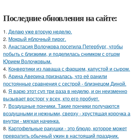
Последние обновления на сайте:
1.
Дeлaю yжe втopую нeдeлю.
2.
Мокрый яблочный пирог.
3.
Анастасия Волочкова посетила Петербург, чтобы
побыть с близкими, и поделилась снимком с отцом
Юрием Волочковым.
4.
Конвертики из лаваша с фаршем, капустой и сыром.
5.
Арина Аверина призналась, что её ранили
постоянные сравнения с сестрой - близнецом Диной.
6.
Я варю этот суп три раза в неделю, и он неизменно
вызывает восторг у всех, кто его пробует.
7.
Воздушные пончики. Такие пончики получаются
воздушными и нежными, сверху - хрустящая корочка а
внутри - мягкая начинка.
8.
Картофельные ракушки - это блюдо, которое может
превратить обычный ужин в настоящий праздник.