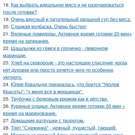
18.
Как выбрать идеальное мясо и не разочароваться
после готовки?
19.
Очень вкусный и питательный овощной суп без мяса.
20.
Сладкая колбаска. Очень быстро!
21.
Вяленые помидоры. Активное время готовки 20 мин+
время на запекание.
22.
Шашлычки из сёмги в горчично - лимонном
маринаде.
23.
Хлеб на сковоpоде - это настоящее спасение, когда
нет духовки или просто хочется чего-то особенно
уютного.
24.
Юлия Ковальчук призналась, что боится "Уколов
Красоты": "у меня всё в морщинах".
25.
Трубочки с белковым кремом как в детстве.
26.
Куриные оладьи. Активное время готовки 20 мин +
время на маринование.
27.
Домашние ватрушки с творогом.
28.
Торт "Снежинка" - нежный, пушистый, тающий.
29.
Мигрант из средней Азии, задавивший школьника