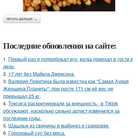
читать дальше →
Последние обновления на сайте:
1.
Первый раз я попробовал его, когда приехал в гости к
деду.
2.
17 лет без Майкла Джексона.
3.
Валерия Левитина была известна как "Самая Худая
Женщина Планеты": при росте 171 см её вес не
превышал 25 кг.
4.
Токсиса раскритиковали за внешность - в Tiktok
обсуждают, насколько сильно артист изменился за
последние годы.
5.
Шашлык из свинины в майонез и газировке.
6.
Гороховый суп без мяса.