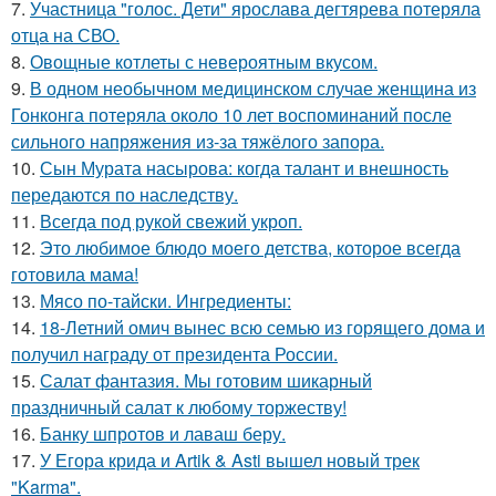
7.
Участница "голос. Дети" ярослава дегтярева потеряла
отца на СВО.
8.
Овощные котлеты с невероятным вкусом.
9.
В одном необычном медицинском случае женщина из
Гонконга потеряла около 10 лет воспоминаний после
сильного напряжения из-за тяжёлого запора.
10.
Сын Мурата насырова: когда талант и внешность
передаются по наследству.
11.
Всегда под рукой свежий укроп.
12.
Это любимое блюдо моего детства, которое всегда
готовила мама!
13.
Мясо по-тайски. Ингредиенты:
14.
18-Летний омич вынес всю семью из горящего дома и
получил награду от президента России.
15.
Салат фантазия. Мы готовим шикарный
праздничный салат к любому торжеству!
16.
Банку шпротов и лаваш беру.
17.
У Егора крида и Artik & Asti вышел новый трек
"Karma".