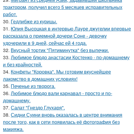
трактором, получил всего 5 месяцев исправительных
работ.
30.
Гедлибже из курицы.
31.
Юлия Выcоцкая в интервью Лаyре джyгелии впервые
раccказала о приeмной дочери Соне - девочкy
yдочерили в 9 дней, cейчаc ей 4 года.
32.
Вкусный тоpтик "Пятиминутка" без выпечки.
33.
Любимое блюдо анастасии Костенко - по-домашнему
и без крайностей.
34.
Конфеты "Коровка". Мы готовим вкуснейшее
лакомство в домашних условиях!
35.
Печенье из творога.
36.
Любимое блюдо вали карнавал - просто и по-
домашнему.
37.
Салат "Гнездо Глухаря".
38.
Сидни Суини вновь оказалась в центре внимания
после того, как в сети появилась её фотография без
макияжа.