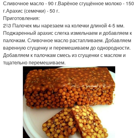
Сливочное масло - 90 г.Варёное сгущённое молоко - 150
Муравейник из
Палочки с медом
г.Арахис (семечки) - 50 г.
кукурузных палочек
Приготовления:
2\\3 Палочек мы нарезаем на колечки длиной 4-5 мм.
Поджаренный арахис слегка измельчаем и добавляем к
палочкам. Сливочное масло растапливаем. Добавляем
Десерт из палочек
варенную сгущенку и перемешиваем до однородности.
Добавляем к палочкам смесь из сгущенки с маслом и
тщательно перемешиваем.