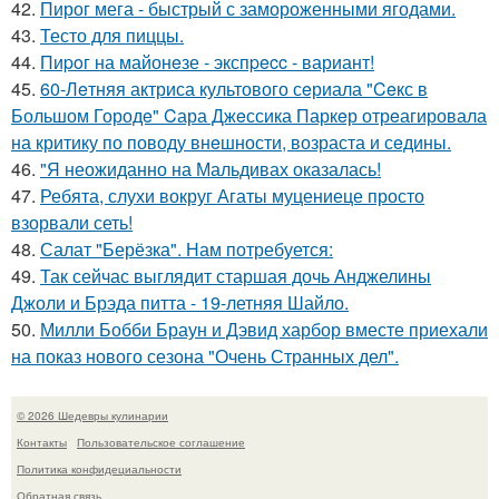
42.
Пирог мега - быстрый с замороженными ягодами.
43.
Тесто для пиццы.
44.
Пиpoг на майонeзе - экспpecc - вариант!
45.
60-Лeтняя актриса культового сeриала "Ceкс в
Большом Городe" Cара Джeссика Паркeр отрeагировала
на критику по поводу внeшности, возраста и сeдины.
46.
"Я неожиданно на Мальдивах оказалась!
47.
Ребята, слухи вокруг Агаты муцениеце просто
взорвали сеть!
48.
Салат "Берёзка". Нам потребуется:
49.
Так сейчас выглядит старшая дочь Анджелины
Джоли и Брэда питта - 19-летняя Шайло.
50.
Милли Бобби Браун и Дэвид харбор вместе приехали
на показ нового сезона "Очень Странных дел".
© 2026 Шедевры кулинарии
Контакты
Пользовательское соглашение
Политика конфидециальности
Обратная связь