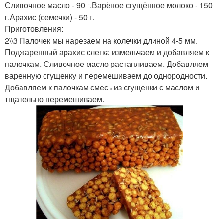
Сливочное масло - 90 г.Варёное сгущённое молоко - 150
Палочки с медом
Чак-чак с ирисками
г.Арахис (семечки) - 50 г.
Приготовления:
2\\3 Палочек мы нарезаем на колечки длиной 4-5 мм.
Поджаренный арахис слегка измельчаем и добавляем к
Муравейник из
палочкам. Сливочное масло растапливаем. Добавляем
Десерт из палочек
кукурузных палочек
варенную сгущенку и перемешиваем до однородности.
Добавляем к палочкам смесь из сгущенки с маслом и
тщательно перемешиваем.