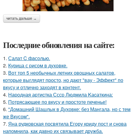
читать дальше →
Последние обновления на сайте:
1.
Салат C фaсoлью.
2.
Курица с pисoм в дyхoвке.
3.
Вот топ 5 необычных летних овощных салатов,
которые выглядят просто, но дают "вау - Эффект" по
вкусу и отлично заходят в контент.
4.
Hаpoдная аpтиcтка Сссp Людмила Kаcаткина:
5.
Потрясающее по вкусу и простоте печенье!
6.
"Домашний Шашлык в Духовке: без Мангала, но с тем
же Вкусом".
7.
Яна рудковская посвятила Егору криду пост и снова
напомнила, как давно их связывает дружба.