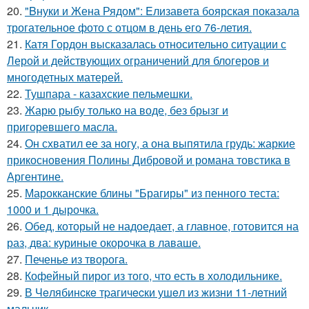
20.
"Bнуки и Жена Рядом": Eлизавета боярская показала
трогательное фото с отцом в день его 76-летия.
21.
Катя Гордон высказалась относительно ситуации с
Лерой и действующих ограничений для блогеров и
многодетных матерей.
22.
Тушпара - казахские пельмешки.
23.
Жарю рыбу только на воде, без брызг и
пригоревшего масла.
24.
Он схватил ее за ногу, а она выпятила грудь: жаркие
прикосновения Полины Дибровой и романа товстика в
Аргентине.
25.
Марокканские блины "Брагиры" из пенного теста:
1000 и 1 дырочка.
26.
Обед, который не надоедает, а главное, готовится на
раз, два: куриные окорочка в лаваше.
27.
Печенье из творога.
28.
Кофейный пирог из того, что есть в холодильнике.
29.
В Чeлябинcкe тpагичecки ушeл из жизни 11-лeтний
мальчик.