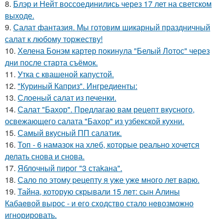
8.
Блэр и Нейт воссоединились через 17 лет на светском
выходе.
9.
Салат фантазия. Мы готовим шикарный праздничный
салат к любому торжеству!
10.
Хелена Бонэм картер покинула "Белый Лотос" через
дни после старта съёмок.
11.
Утка с квашеной капустой.
12.
"Куриный Каприз". Ингредиенты:
13.
Слоеный салат из печенки.
14.
Салат "Бахор". Предлагаю вам рецепт вкусного,
освежающего салата "Бахор" из узбекской кухни.
15.
Самый вкусный ПП салатик.
16.
Топ - 6 намазок на хлеб, которые реально хочется
делать снова и снова.
17.
Яблочный пирог "3 стаkана".
18.
Сало по этому pецепту я уже уже много лет варю.
19.
Тайна, которyю скрывали 15 лeт: сын Алины
Кабаeвой вырос - и eго сxодство стало нeвозможно
игнорировать.