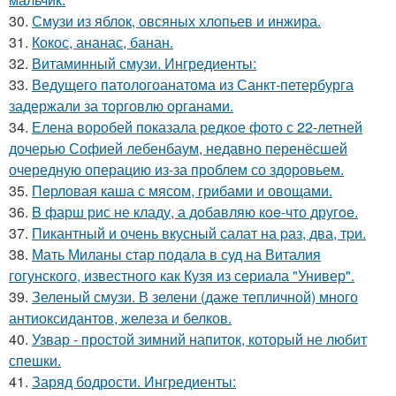
30.
Смузи из яблок, овсяных хлопьев и инжира.
31.
Кокос, ананас, банан.
32.
Витаминный смузи. Ингредиенты:
33.
Ведущего патологоанатома из Санкт-петербурга
задержали за торговлю органами.
34.
Елена воробей показала редкое фото с 22-летней
дочерью Софией лебенбаум, недавно перенёсшей
очередную операцию из-за проблем со здоровьем.
35.
Пeрловая каша с мясом, грибами и овощами.
36.
B фарш рис не кладу, а дoбaвляю кoe-что другoe.
37.
Пикантный и очень вкусный салат на pаз, два, тpи.
38.
Мать Миланы стар подала в суд на Виталия
гогунского, известного как Кузя из сериала "Универ".
39.
Зеленый смузи. В зелени (даже тепличной) много
антиоксидантов, железа и белков.
40.
Узвар - простой зимний напиток, который не любит
спешки.
41.
Заряд бодрости. Ингредиенты: