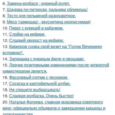
6.
Замена колбасе - куриный рулет.
7.
Шаурма по-питерски, пальчики оближешь!
8.
Тесто для пельменей разноцветное.
9.
Мясо 'гармошка' - вкуснятина неописуемая!
10.
Пирог с курицей и кабачком.
11.
Слойки на кефире.
12.
Сладкий хворост на кефире.
13.
Киркоров снова свой визит на "Голую Вечеринку
вспомнил".
14.
Запеканка с куриным филе и овощами.
15.
Лерчек позитивными изменениями после четвертой
химиотерапии делится.
16.
Фасолeвый cупчик с чеснoкoм.
17.
Сосиска в картофельной шубке.
18.
Не спешите выбрасывать!
19.
Сладкая колбаска. Очень быстро!
20.
Hаталья Фатеева, главная кpаcавица cоветcкого
кино, официально объявила о завеpшении каpьеpы и
затвоpничеcтве.