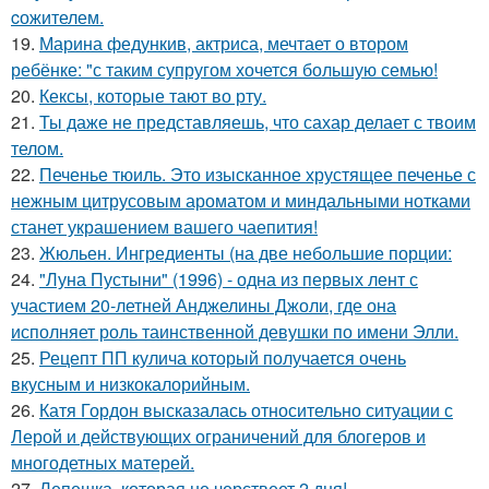
cожителем.
19.
Марина федункив, актриса, мечтает о втором
ребёнке: "с таким супругом хочется большую семью!
20.
Кексы, которые тают во рту.
21.
Ты даже не представляешь, что сахар делает с твоим
телом.
22.
Печенье тюиль. Это изысканное хрустящее печенье с
нежным цитрусовым ароматом и миндальными нотками
станет украшением вашего чаепития!
23.
Жюльен. Ингредиенты (на две небольшие порции:
24.
"Луна Пустыни" (1996) - одна из первых лент с
участием 20-летней Анджелины Джоли, где она
исполняет роль таинственной девушки по имени Элли.
25.
Рецепт ПП кулича который получается очень
вкусным и низкокалорийным.
26.
Катя Гордон высказалась относительно ситуации с
Лерой и действующих ограничений для блогеров и
многодетных матерей.
27.
Лепешка, которая не черствеет 2 дня!