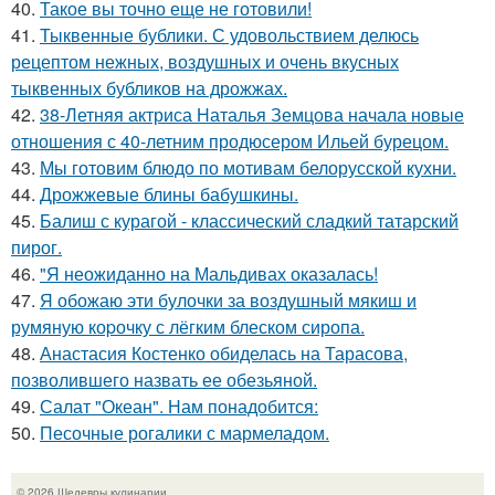
40.
Такое вы точно еще не готовили!
41.
Тыквенные бублики. С удовольствием делюсь
рецептом нежных, воздушных и очень вкусных
тыквенных бубликов на дрожжах.
42.
38-Летняя актриса Наталья Земцова начала новые
отношения с 40-летним продюсером Ильей бурецом.
43.
Мы готовим блюдо по мотивам белорусской кухни.
44.
Дрожжевые блины бабушкины.
45.
Балиш с курагой - классический сладкий татарский
пирог.
46.
"Я неожиданно на Мальдивах оказалась!
47.
Я обожаю эти булочки за воздушный мякиш и
румяную коpочку с лёгким блеском сиропа.
48.
Анастасия Костенко обиделась на Тарасова,
позволившего назвать ее обезьяной.
49.
Салат "Океан". Нам понадобится:
50.
Песочные рогалики с мармеладом.
© 2026 Шедевры кулинарии