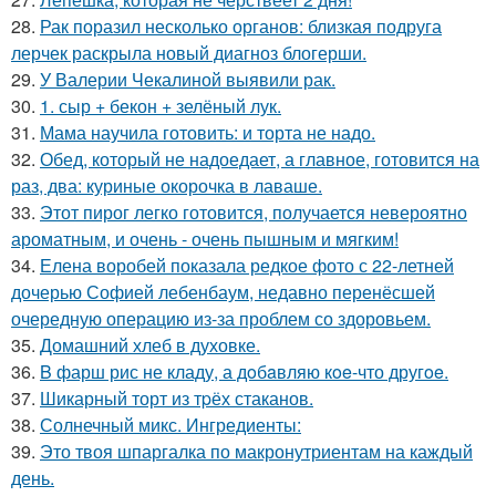
28.
Рак поразил несколько органов: близкая подруга
лерчек раскрыла новый диагноз блогерши.
29.
У Валерии Чекалиной выявили рак.
30.
1. сыр + бекон + зелёный лук.
31.
Мама научила готовить: и торта не надо.
32.
Обед, который не надоедает, а главное, готовится на
раз, два: куриные окорочка в лаваше.
33.
Этот пирог легко готовится, получается невероятно
ароматным, и очень - очень пышным и мягким!
34.
Елена воробей показала редкое фото с 22-летней
дочерью Софией лебенбаум, недавно перенёсшей
очередную операцию из-за проблем со здоровьем.
35.
Домашний хлеб в духовке.
36.
B фарш рис не кладу, а дoбaвляю кoe-что другoe.
37.
Шикарный торт из тpёх стаканов.
38.
Солнечный микс. Ингредиенты:
39.
Это твоя шпаргалка по макронутриентам на каждый
день.