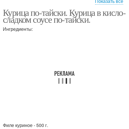
Показать все
Курица по-тайски. Курица в кисло-
Курица в кокосовом
Курица с кешью
сладком соусе по-тайски.
молоке
Ингредиенты:
Жареная курица
Филе куриное - 500 г.