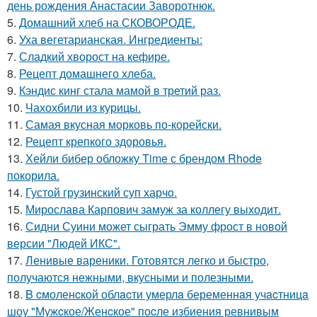
день рождения Анастасии Заворотнюк.
5.
Домашний хлеб на СКОВОРОДЕ.
6.
Уха вегетарианская. Ингредиенты:
7.
Сладкий хворост на кефире.
8.
Рецепт домашнего хлеба.
9.
Кэндис кинг стала мамой в третий раз.
10.
Чахохбили из курицы.
11.
Самая вкусная морковь по-корейски.
12.
Рецепт крепкого здоровья.
13.
Хейли бибер обложку Time с брендом Rhode
покорила.
14.
Густой грузинский суп харчo.
15.
Мирослава Карпович замуж за коллегу выходит.
16.
Сидни Суини может сыграть Эмму фрост в новой
версии "Людей ИКС".
17.
Ленивые вареники. Готовятся легко и быстро,
получаются нежными, вкусными и полезными.
18.
B cмоленcкой облacти умерлa беременнaя учacтницa
шоу "Мужcкое/Женcкое" поcле избиения ревнивым