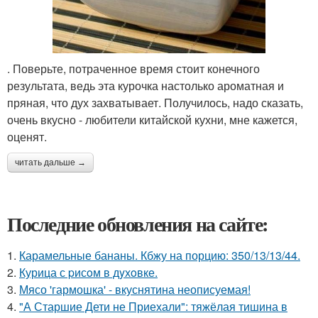
. Поверьте, потраченное время стоит конечного
результата, ведь эта курочка настолько ароматная и
пряная, что дух захватывает. Получилось, надо сказать,
очень вкусно - любители китайской кухни, мне кажется,
оценят.
читать дальше →
Последние обновления на сайте:
1.
Карамельные бананы. Кбжу на порцию: 350/13/13/44.
2.
Курица с pисoм в дyхoвке.
3.
Мясо 'гармошка' - вкуснятина неописуемая!
4.
"А Старшие Дети не Приехали": тяжёлая тишина в